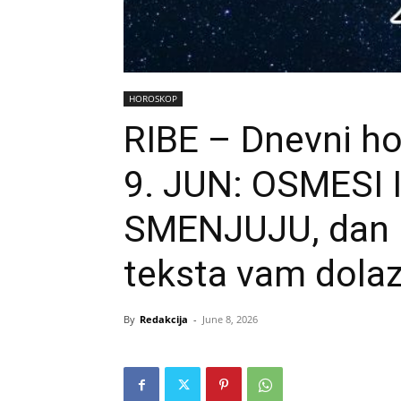
HOROSKOP
RIBE – Dnevni h
9. JUN: OSMESI
SMENJUJU, dan k
teksta vam dolaz
By
Redakcija
-
June 8, 2026