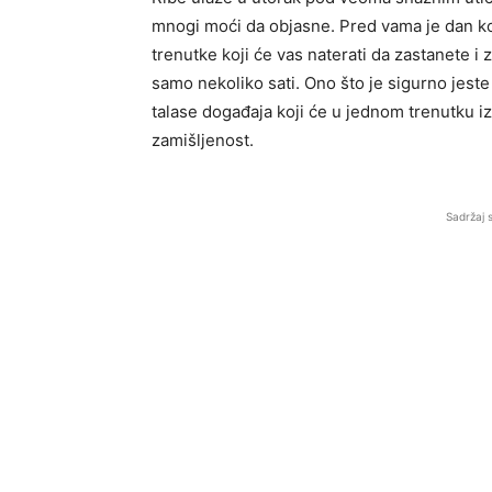
mnogi moći da objasne. Pred vama je dan ko
trenutke koji će vas naterati da zastanete i 
samo nekoliko sati. Ono što je sigurno jest
talase događaja koji će u jednom trenutku i
zamišljenost.
Sadržaj 