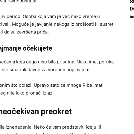
aviti ravnodušnost.
S
D
jiv period. Osoba koja vam je već neko vreme u
Re
ivali. Moguće je javljanje nekoga iz prošlosti ili susret
li da su završena priča.
najmanje očekujete
ećanja koja dugo nisu bila prisutna. Neko ime, poruka
e ste smatrali davno zatvorenim poglavljem.
onim što dolazi. Upravo zato će mnoge Ribe imati
eg nije lako pronaći izlaz.
 neočekivan preokret
 iznenađenja. Neko će vam predstaviti ideju ili