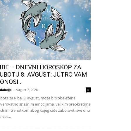
IBE – DNEVNI HOROSKOP ZA
UBOTU 8. AVGUST: JUTRO VAM
ONOSI...
dakcija
-
August 7, 2026
0
bota za Ribe, 8. avgust, može biti obeležena
verovatno snažnim emocijama, velikim preokretima
jednim trenutkom zbog kojeg ćete zaboraviti sve ono
o vas...