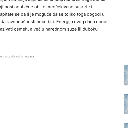
ji nosi neobične obrte, neočekivane susrete i
zapitate se da li je moguće da se toliko toga dogodi u
e da ravnodušnosti neće biti. Energija ovog dana donosi
zazivati osmeh, a već u narednom suze ili duboku
se nastavlja nakon oglasa