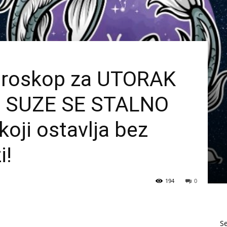
oroskop za UTORAK
 I SUZE SE STALNO
oji ostavlja bez
i!
194
0
S