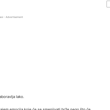
asi - Advertisement
aboravlja lako.
ajem emocija koje će se smenjivati brže nego što će