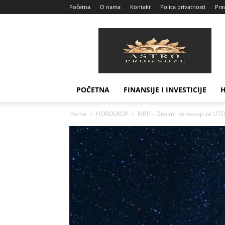
Početna
O nama
Kontakt
Polica privatnosti
Prav
Astro
Prognoze
POČETNA
FINANSIJE I INVESTICIJE
Home
HOROSKOP
RIBE – Dnevni horoskop za UTO