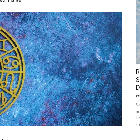
R
S
D
Re
Su
ne
i 
št