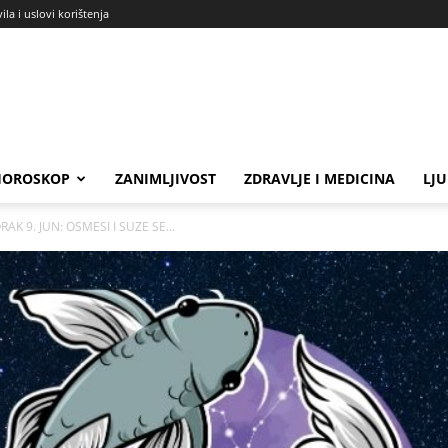
ila i uslovi korištenja
HOROSKOP
ZANIMLJIVOST
ZDRAVLJE I MEDICINA
LJ
RAK 9. JUN: OSMESI I SUZE SE...