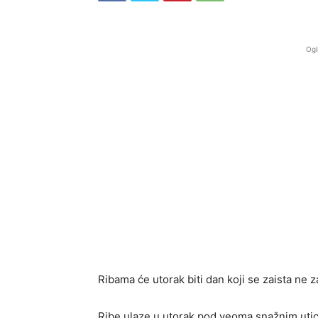
Ogl
Ribama će utorak biti dan koji se zaista ne z
Ribe ulaze u utorak pod veoma snažnim utic