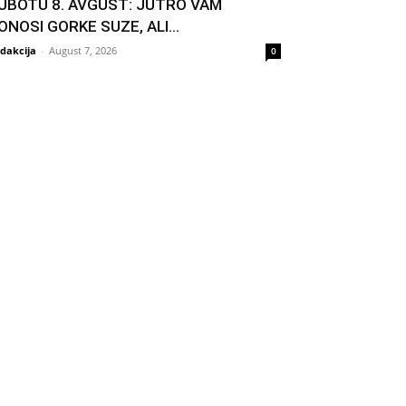
UBOTU 8. AVGUST: JUTRO VAM
ONOSI GORKE SUZE, ALI...
dakcija
-
August 7, 2026
0