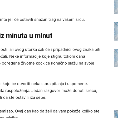
mte jer će ostaviti snažan trag na vašem srcu.
iz minuta u minut
sti, ali ovog utorka čak će i pripadnici ovog znaka biti
ćali. Neke informacije koje stignu tokom dana
e određene životne kockice konačno slažu na svoje
e koje će otvoriti neka stara pitanja i uspomene.
čita raspoloženja. Jedan razgovor može doneti sreću,
i da ste ostavili iza sebe.
 smisao. Ovaj dan kao da želi da vam pokaže koliko ste
ad mislite.