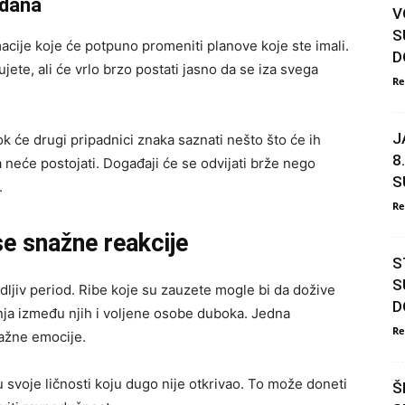
 dana
V
S
ije koje će potpuno promeniti planove koje ste imali.
D
te, ali će vrlo brzo postati jasno da se iza svega
Re
J
ok će drugi pripadnici znaka saznati nešto što će ih
8
 neće postojati. Događaji će se odvijati brže nego
S
.
Re
e snažne reakcije
S
S
ljiv period. Ribe koje su zauzete mogle bi da dožive
D
anja između njih i voljene osobe duboka. Jedna
Re
nažne emocije.
svoje ličnosti koju dugo nije otkrivao. To može doneti
Š