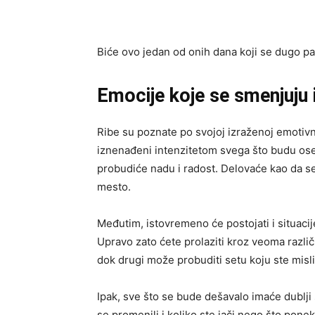
Biće ovo jedan od onih dana koji se dugo pa
Emocije koje se smenjuju 
Ribe su poznate po svojoj izraženoj emotivno
iznenađeni intenzitetom svega što budu ose
probudiće nadu i radost. Delovaće kao da s
mesto.
Međutim, istovremeno će postojati i situacij
Upravo zato ćete prolaziti kroz veoma razli
dok drugi može probuditi setu koju ste mislil
Ipak, sve što se bude dešavalo imaće dublji
se promenili i koliko ste jači nego što ponek