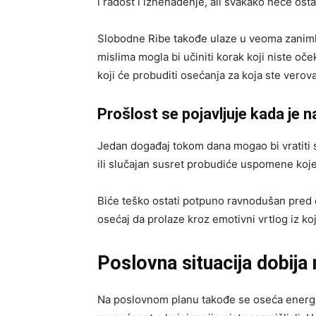
i radost i iznenađenje, ali svakako neće ost
Slobodne Ribe takođe ulaze u veoma zaniml
mislima mogla bi učiniti korak koji niste oček
koji će probuditi osećanja za koja ste verova
Prošlost se pojavljuje kada je 
Jedan događaj tokom dana mogao bi vratiti s
ili slučajan susret probudiće uspomene koj
Biće teško ostati potpuno ravnodušan pred 
osećaj da prolaze kroz emotivni vrtlog iz koj
Poslovna situacija dobija
Na poslovnom planu takođe se oseća energija