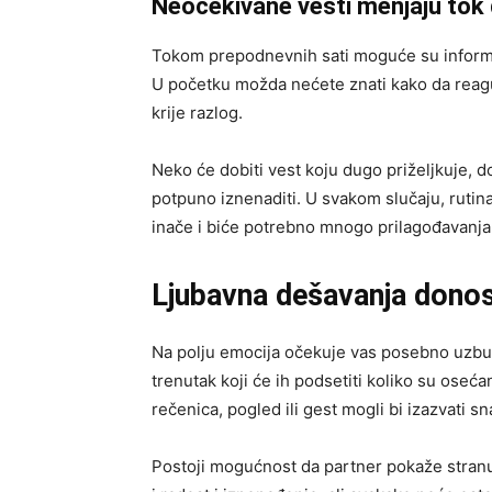
Neočekivane vesti menjaju tok
Tokom prepodnevnih sati moguće su informac
U početku možda nećete znati kako da reaguje
krije razlog.
Neko će dobiti vest koju dugo priželjkuje, d
potpuno iznenaditi. U svakom slučaju, rutina
inače i biće potrebno mnogo prilagođavanja
Ljubavna dešavanja donos
Na polju emocija očekuje vas posebno uzbud
trenutak koji će ih podsetiti koliko su oseć
rečenica, pogled ili gest mogli bi izazvati s
Postoji mogućnost da partner pokaže stranu 