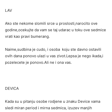
LAV
Ako ste nekome slomili srce u proslosti,narocito ove
godine,ocekujte da vam se taj udarac u toku ove sedmice
vrati kao pravi bumerang.
Naime,sudbina je cudo, i osoba koju ste davno ostavili
ovih dana ponovo ulazi u vas zivot.Lepsa je nego ikada,i
pozelecete je ponovo.Ali ne i ona vas.
DEVICA
Kada su u pitanju osobe rodjene u znaku Device vama
sledi miran period i mirna sedmica, izuzev manjih