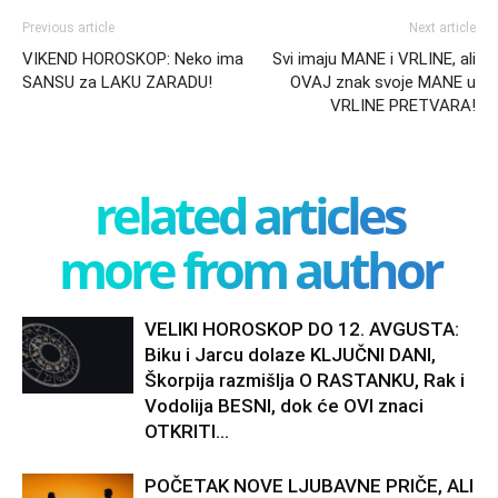
Previous article
Next article
VIKEND HOROSKOP: Neko ima
Svi imaju MANE i VRLINE, ali
SANSU za LAKU ZARADU!
OVAJ znak svoje MANE u
VRLINE PRETVARA!
related articles
more from author
VELIKI HOROSKOP DO 12. AVGUSTA:
Biku i Jarcu dolaze KLJUČNI DANI,
Škorpija razmišlja O RASTANKU, Rak i
Vodolija BESNI, dok će OVI znaci
OTKRITI...
POČETAK NOVE LJUBAVNE PRIČE, ALI