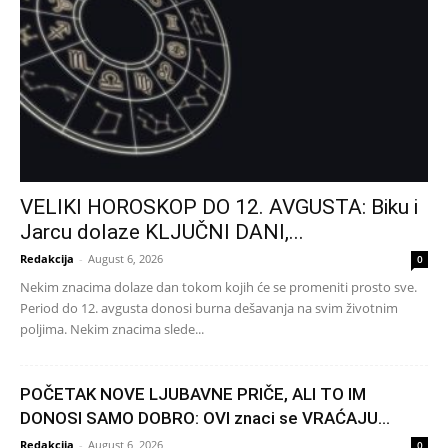
VELIKI HOROSKOP DO 12. AVGUSTA: Biku i
Jarcu dolaze KLJUČNI DANI,...
Redakcija
-
August 6, 2026
0
Nekim znacima dolaze dan tokom kojih će se promeniti prosto sve.
Period do 12. avgusta donosi burna dešavanja na svim životnim
poljima. Nekim znacima slede...
POČETAK NOVE LJUBAVNE PRIČE, ALI TO IM
DONOSI SAMO DOBRO: OVI znaci se VRAĆAJU...
Redakcija
-
August 6, 2026
0