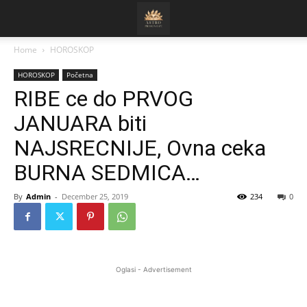
Home
HOROSKOP
HOROSKOP
Početna
RIBE ce do PRVOG
JANUARA biti
NAJSRECNIJE, Ovna ceka
BURNA SEDMICA…
By
Admin
-
December 25, 2019
234
0
Oglasi - Advertisement