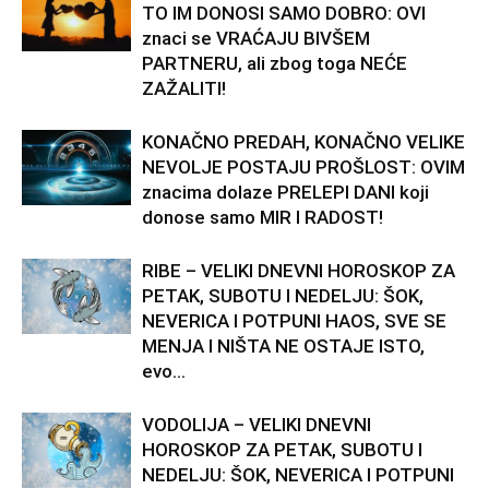
TO IM DONOSI SAMO DOBRO: OVI
znaci se VRAĆAJU BIVŠEM
PARTNERU, ali zbog toga NEĆE
ZAŽALITI!
KONAČNO PREDAH, KONAČNO VELIKE
NEVOLJE POSTAJU PROŠLOST: OVIM
znacima dolaze PRELEPI DANI koji
donose samo MIR I RADOST!
RIBE – VELIKI DNEVNI HOROSKOP ZA
PETAK, SUBOTU I NEDELJU: ŠOK,
NEVERICA I POTPUNI HAOS, SVE SE
MENJA I NIŠTA NE OSTAJE ISTO,
evo...
VODOLIJA – VELIKI DNEVNI
HOROSKOP ZA PETAK, SUBOTU I
NEDELJU: ŠOK, NEVERICA I POTPUNI