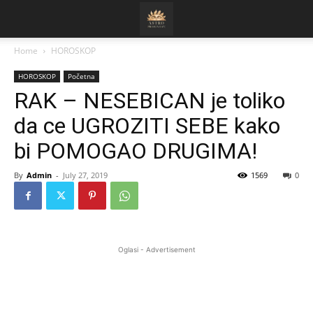
Home
HOROSKOP
HOROSKOP
Početna
RAK – NESEBICAN je toliko
da ce UGROZITI SEBE kako
bi POMOGAO DRUGIMA!
By
Admin
-
July 27, 2019
1569
0
Oglasi - Advertisement