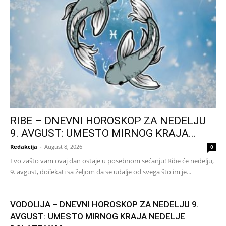
RIBE – DNEVNI HOROSKOP ZA NEDELJU
9. AVGUST: UMESTO MIRNOG KRAJA...
Redakcija
-
August 8, 2026
0
Evo zašto vam ovaj dan ostaje u posebnom sećanju! Ribe će nedelju,
9. avgust, dočekati sa željom da se udalje od svega što im je...
VODOLIJA – DNEVNI HOROSKOP ZA NEDELJU 9.
AVGUST: UMESTO MIRNOG KRAJA NEDELJE