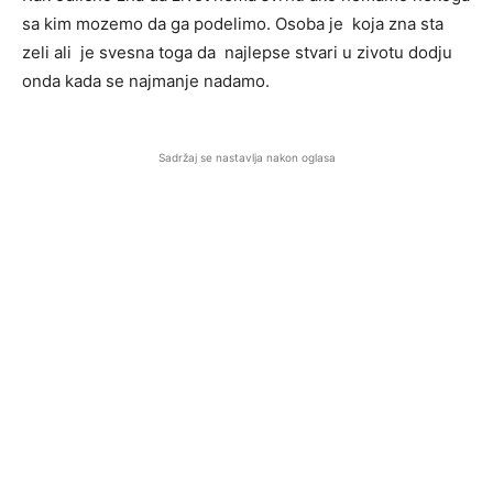
sa kim mozemo da ga podelimo. Osoba je koja zna sta
zeli ali je svesna toga da najlepse stvari u zivotu dodju
onda kada se najmanje nadamo.
Sadržaj se nastavlja nakon oglasa