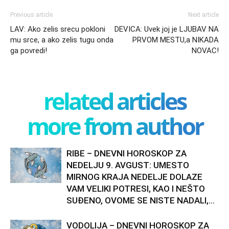
Previous article
Next article
LAV: Ako zelis srecu pokloni
DEVICA: Uvek joj je LJUBAV NA
mu srce, a ako zelis tugu onda
PRVOM MESTU,a NIKADA
ga povredi!
NOVAC!
related articles
more from author
RIBE – DNEVNI HOROSKOP ZA
NEDELJU 9. AVGUST: UMESTO
MIRNOG KRAJA NEDELJE DOLAZE
VAM VELIKI POTRESI, KAO I NEŠTO
SUĐENO, OVOME SE NISTE NADALI,...
VODOLIJA – DNEVNI HOROSKOP ZA