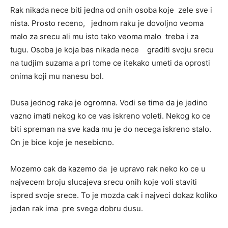
Rak nikada nece biti jedna od onih osoba koje zele sve i
nista. Prosto receno, jednom raku je dovoljno veoma
malo za srecu ali mu isto tako veoma malo treba i za
tugu. Osoba je koja bas nikada nece graditi svoju srecu
na tudjim suzama a pri tome ce itekako umeti da oprosti
onima koji mu nanesu bol.
Dusa jednog raka je ogromna. Vodi se time da je jedino
vazno imati nekog ko ce vas iskreno voleti. Nekog ko ce
biti spreman na sve kada mu je do necega iskreno stalo.
On je bice koje je nesebicno.
Mozemo cak da kazemo da je upravo rak neko ko ce u
najvecem broju slucajeva srecu onih koje voli staviti
ispred svoje srece. To je mozda cak i najveci dokaz koliko
jedan rak ima pre svega dobru dusu.