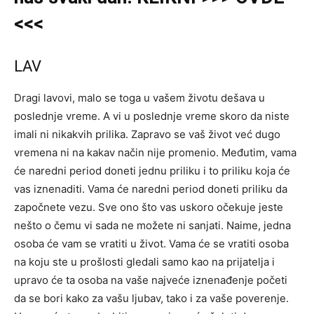
<<<
LAV
Dragi lavovi, malo se toga u vašem životu dešava u
poslednje vreme. A vi u poslednje vreme skoro da niste
imali ni nikakvih prilika. Zapravo se vaš život već dugo
vremena ni na kakav način nije promenio. Međutim, vama
će naredni period doneti jednu priliku i to priliku koja će
vas iznenaditi. Vama će naredni period doneti priliku da
započnete vezu. Sve ono što vas uskoro očekuje jeste
nešto o čemu vi sada ne možete ni sanjati. Naime, jedna
osoba će vam se vratiti u život. Vama će se vratiti osoba
na koju ste u prošlosti gledali samo kao na prijatelja i
upravo će ta osoba na vaše najveće iznenađenje početi
da se bori kako za vašu ljubav, tako i za vaše poverenje.