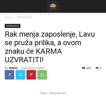
Home
HOROSKOP
HOROSKOP
Rak menja zaposlenje, Lavu
se pruža prilika, a ovom
znaku će KARMA
UZVRATITI!
By
Admin
-
September 8, 2020
224
0
Oglasi - Advertisement