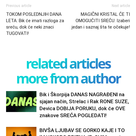
Previous article
Next article
TOKOM POSLEDNJIH DANA
MAGIČNI KRISTAL ĆE TI
LETA: Bik će imati razloga za
OMOGUĆITI SREĆU: Izaberi
sreću, dok će neki znaci
jedan i saznaj šta te očekuje!
TUGOVATI!
related articles
more from author
Bik i Škorpija DANAS NAGRAĐENI na
sjajan način, Strelac i Rak RONE SUZE,
Devica DOBIJA PORUKU, dok će OVE
znakove SREĆA POGLEDATI!
BIVŠA LJUBAV SE GORKO KAJE I TO