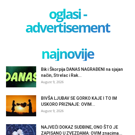
oglasi -
advertisement
najnovije
Bik i Škorpija DANAS NAGRAĐENI na sjajan
način, Strelac i Rak...
August 9, 2026
BIVŠA LJUBAV SE GORKO KAJE I TO IM
USKORO PRIZNAJE: OVIM...
August 9, 2026
NAJVEĆI DOKAZ SUDBINE, ONO ŠTO JE
ZAPISANO U ZVEZDAMA: OVIM znacima...