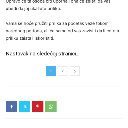
Upravo će ta osoba biti uporna i ona će želeti da vas
ubedi da joj ukažete priliku.
Vama se hoće pružiti prilika za početak veze tokom
narednog perioda, ali će samo od vas zavisiti da li ćete tu
priliku zaista i iskoristiti.
Nastavak na sledećoj stranici…
1
2