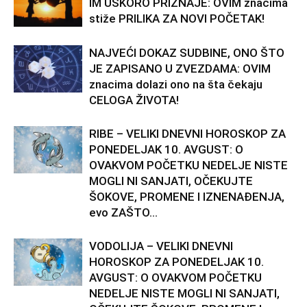
IM USKORO PRIZNAJE: OVIM znacima
stiže PRILIKA ZA NOVI POČETAK!
NAJVEĆI DOKAZ SUDBINE, ONO ŠTO
JE ZAPISANO U ZVEZDAMA: OVIM
znacima dolazi ono na šta čekaju
CELOGA ŽIVOTA!
RIBE – VELIKI DNEVNI HOROSKOP ZA
PONEDELJAK 10. AVGUST: O
OVAKVOM POČETKU NEDELJE NISTE
MOGLI NI SANJATI, OČEKUJTE
ŠOKOVE, PROMENE I IZNENAĐENJA,
evo ZAŠTO...
VODOLIJA – VELIKI DNEVNI
HOROSKOP ZA PONEDELJAK 10.
AVGUST: O OVAKVOM POČETKU
NEDELJE NISTE MOGLI NI SANJATI,