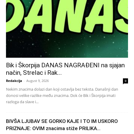
Bik i Škorpija DANAS NAGRAĐENI na sjajan
način, Strelac i Rak...
Redakcija
-
August 9, 2026
0
Nekim znacima dolazi dan koji ostavlja bez teksta. Današnji dan
donosi velike razlike među znacima. Dok će Bik i Škorpija imati
razloga da slave i...
BIVŠA LJUBAV SE GORKO KAJE I TO IM USKORO
PRIZNAJE: OVIM znacima stiže PRILIKA...