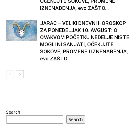
OČEKUJTE ŠOKOVE, PROMENE I
IZNENAĐENJA, evo ZAŠTO...
JARAC – VELIKI DNEVNI HOROSKOP
ZA PONEDELJAK 10. AVGUST: O
OVAKVOM POČETKU NEDELJE NISTE
MOGLI NI SANJATI, OČEKUJTE
ŠOKOVE, PROMENE I IZNENAĐENJA,
evo ZAŠTO...
Search
Search