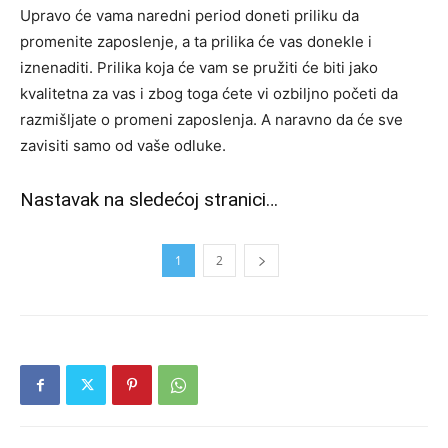
Upravo će vama naredni period doneti priliku da
promenite zaposlenje, a ta prilika će vas donekle i
iznenaditi. Prilika koja će vam se pružiti će biti jako
kvalitetna za vas i zbog toga ćete vi ozbiljno početi da
razmišljate o promeni zaposlenja. A naravno da će sve
zavisiti samo od vaše odluke.
Nastavak na sledećoj stranici…
1
2