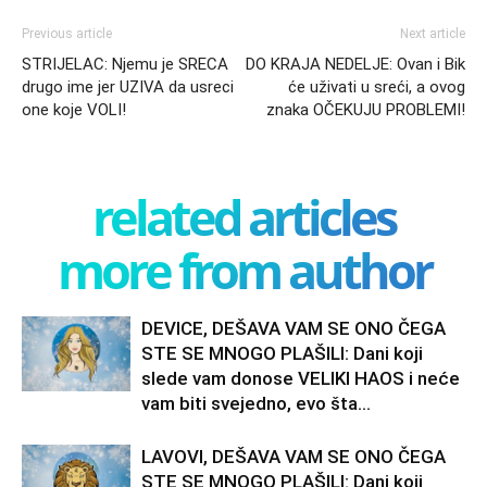
Previous article
Next article
STRIJELAC: Njemu je SRECA
DO KRAJA NEDELJE: Ovan i Bik
drugo ime jer UZIVA da usreci
će uživati u sreći, a ovog
one koje VOLI!
znaka OČEKUJU PROBLEMI!
related articles
more from author
DEVICE, DEŠAVA VAM SE ONO ČEGA
STE SE MNOGO PLAŠILI: Dani koji
slede vam donose VELIKI HAOS i neće
vam biti svejedno, evo šta...
LAVOVI, DEŠAVA VAM SE ONO ČEGA
STE SE MNOGO PLAŠILI: Dani koji