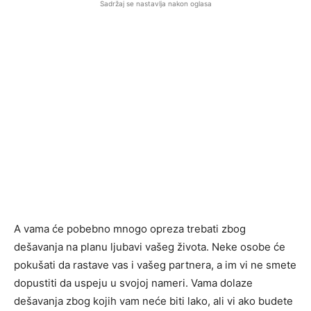
Sadržaj se nastavlja nakon oglasa
A vama će pobebno mnogo opreza trebati zbog
dešavanja na planu ljubavi vašeg života. Neke osobe će
pokušati da rastave vas i vašeg partnera, a im vi ne smete
dopustiti da uspeju u svojoj nameri. Vama dolaze
dešavanja zbog kojih vam neće biti lako, ali vi ako budete