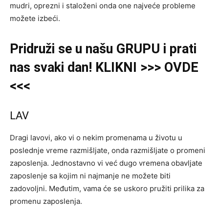
mudri, oprezni i staloženi onda one najveće probleme
možete izbeći.
Pridruži se u našu GRUPU i prati
nas svaki dan! KLIKNI >>> OVDE
<<<
LAV
Dragi lavovi, ako vi o nekim promenama u životu u
poslednje vreme razmišljate, onda razmišljate o promeni
zaposlenja. Jednostavno vi već dugo vremena obavljate
zaposlenje sa kojim ni najmanje ne možete biti
zadovoljni. Međutim, vama će se uskoro pružiti prilika za
promenu zaposlenja.