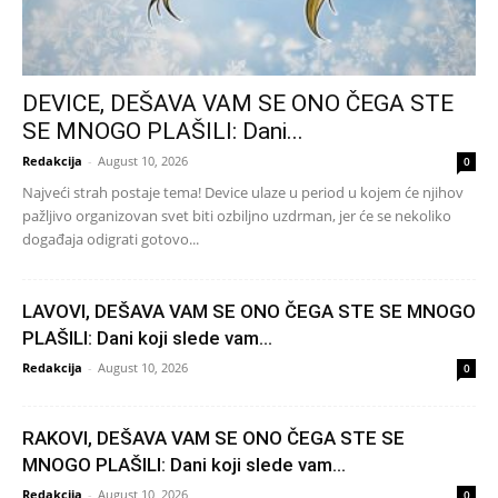
DEVICE, DEŠAVA VAM SE ONO ČEGA STE
SE MNOGO PLAŠILI: Dani...
Redakcija
-
August 10, 2026
0
Najveći strah postaje tema! Device ulaze u period u kojem će njihov
pažljivo organizovan svet biti ozbiljno uzdrman, jer će se nekoliko
događaja odigrati gotovo...
LAVOVI, DEŠAVA VAM SE ONO ČEGA STE SE MNOGO
PLAŠILI: Dani koji slede vam...
Redakcija
-
August 10, 2026
0
RAKOVI, DEŠAVA VAM SE ONO ČEGA STE SE
MNOGO PLAŠILI: Dani koji slede vam...
Redakcija
-
August 10, 2026
0