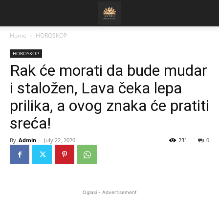
Home
HOROSKOP
HOROSKOP
Rak će morati da bude mudar
i staložen, Lava čeka lepa
prilika, a ovog znaka će pratiti
sreća!
By
Admin
-
July 22, 2020
231
0
Oglasi - Advertisement