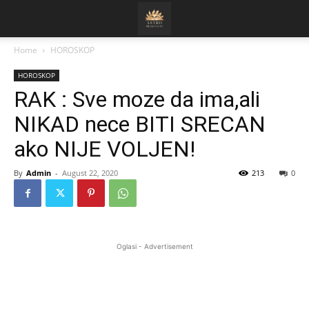
Home
HOROSKOP
HOROSKOP
RAK : Sve moze da ima,ali
NIKAD nece BITI SRECAN
ako NIJE VOLJEN!
By
Admin
-
August 22, 2020
213
0
Oglasi - Advertisement