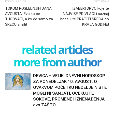
Previous article
Next article
TOKOM POSLEDNJIH DANA
IZABERI DRVO koje te
AVGUSTA: Evo ko će
NAJVISE PRIVLACI i saznaj
TUGOVATI, a ko će samo za
hoce li te PRATITI SRECA do
SREĆU znati!
KRAJA GODINE!
related articles
more from author
DEVICA – VELIKI DNEVNI HOROSKOP
ZA PONEDELJAK 10. AVGUST: O
OVAKVOM POČETKU NEDELJE NISTE
MOGLI NI SANJATI, OČEKUJTE
ŠOKOVE, PROMENE I IZNENAĐENJA,
evo ZAŠTO...