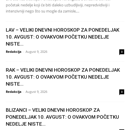
početak nedelje koji će biti daleko uzbudljiviji, nepredvidiviji i
intenzivniji nego što su mogle da zamisle,...
LAV – VELIKI DNEVNI HOROSKOP ZA PONEDELJAK
10. AVGUST: O OVAKVOM POČETKU NEDELJE
NISTE...
Redakcija
-
August 9, 2026
0
RAK – VELIKI DNEVNI HOROSKOP ZA PONEDELJAK
10. AVGUST: O OVAKVOM POČETKU NEDELJE
NISTE...
Redakcija
-
August 9, 2026
0
BLIZANCI – VELIKI DNEVNI HOROSKOP ZA
PONEDELJAK 10. AVGUST: O OVAKVOM POČETKU
NEDELJE NISTE...