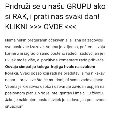
Pridruži se u našu GRUPU ako
si RAK, i prati nas svaki dan!
KLIKNI >>> OVDE <<<
Nema nekih pretjeranih očekivanja, ali zna da zadovolji
sve poslovne izazove. Veoma je vrijedan, pošten i svoju
karijeru je izgradio samo pošteno radeći. Zadovoljan je i
uvijek može više, a pozitivne komentare rado prihvaća.
Osvaja simpatije kolega, koji ga hvale na svakom
koraku.
Svaki posao koji radi ne predstavlja mu nikakav
napor i pravi sve što će mu donijeti samo zadovoljstvo.
Veoma je kreativna osoba i ostvaruje zavidan uspjeh na
poslovnom planu. Vrlo je inteligentan i ima cilj u životu.
Jako je naklonjen poslu i uvijek je zadovoljan poslovnom
situacijom.