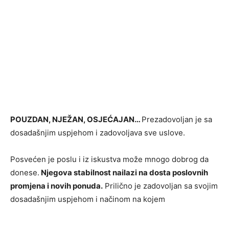
POUZDAN, NJEŽAN, OSJEĆAJAN…
Prezadovoljan je sa
dosadašnjim uspjehom i zadovoljava sve uslove.
Posvećen je poslu i iz iskustva može mnogo dobrog da
donese.
Njegova stabilnost nailazi na dosta poslovnih
promjena i novih ponuda.
Prilično je zadovoljan sa svojim
dosadašnjim uspjehom i načinom na kojem