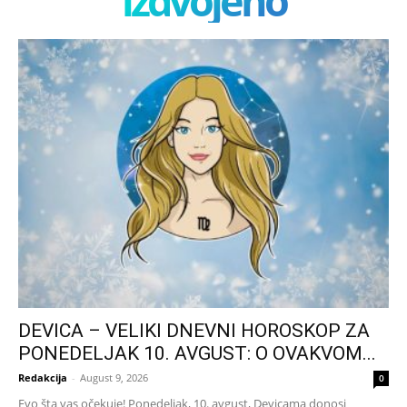
izdvojeno
DEVICA – VELIKI DNEVNI HOROSKOP ZA
PONEDELJAK 10. AVGUST: O OVAKVOM...
Redakcija
-
August 9, 2026
0
Evo šta vas očekuje! Ponedeljak, 10. avgust, Devicama donosi