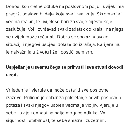
Donosi konkretne odluke na poslovnom polju i uvijek ima
pregršt poslovnih ideja, koje sve i realizuje. Skroman je i
veoma realan, te uvijek se bori za svoje mjesto koje
zaslužuje. Voli izvršavati svaki zadatak do kraja i na njega
se uvijek može računati. Dobro se snalazi u svakoj
situaciji i njegovi uspjesi dolaze do izražaja. Karijera mu
je najvažnija u životu i želi dostići sam vrh.
Uspješan je u svemu čega se prihvati i sve stvari dovodi
u red.
Vrijedan je i vjeruje da može ostariti sve poslovne
izazove. Prilično je dobar za pokretanje novih poslovnih
poteza i svaki njegov uspjeh veoma je vidljiv. Vjeruje u
sebe i uvijek donosi najbolje moguće odluke. Voli
sigurnost i stabilnost, te sebe smatra izuzetnim.