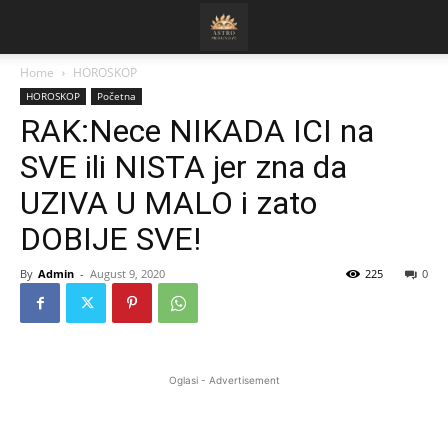
Home
HOROSKOP
HOROSKOP
Početna
RAK:Nece NIKADA ICI na
SVE ili NISTA jer zna da
UZIVA U MALO i zato
DOBIJE SVE!
By
Admin
-
August 9, 2020
225
0
Oglasi - Advertisement