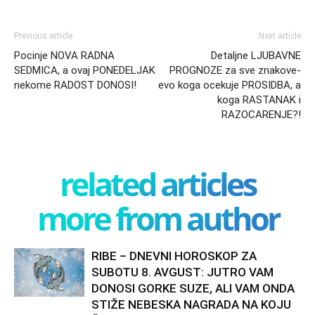
Previous article
Next article
Pocinje NOVA RADNA
Detaljne LJUBAVNE
SEDMICA, a ovaj PONEDELJAK
PROGNOZE za sve znakove-
nekome RADOST DONOSI!
evo koga ocekuje PROSIDBA, a
koga RASTANAK i
RAZOCARENJE?!
related articles
more from author
RIBE – DNEVNI HOROSKOP ZA
SUBOTU 8. AVGUST: JUTRO VAM
DONOSI GORKE SUZE, ALI VAM ONDA
STIŽE NEBESKA NAGRADA NA KOJU