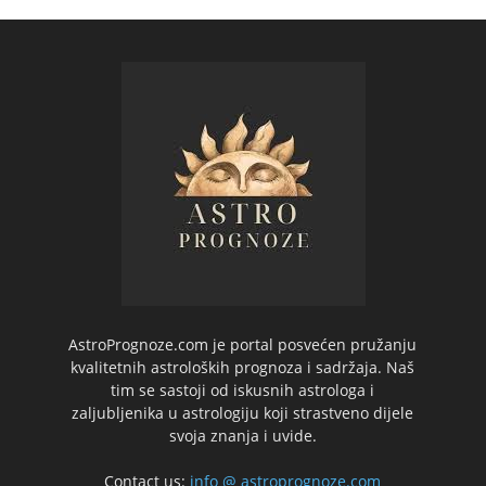
AstroPrognoze.com je portal posvećen pružanju
kvalitetnih astroloških prognoza i sadržaja. Naš
tim se sastoji od iskusnih astrologa i
zaljubljenika u astrologiju koji strastveno dijele
svoja znanja i uvide.
Contact us:
info @ astroprognoze.com