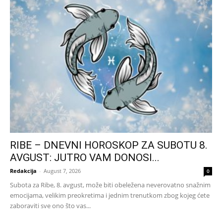
RIBE – DNEVNI HOROSKOP ZA SUBOTU 8.
AVGUST: JUTRO VAM DONOSI...
Redakcija
-
August 7, 2026
0
Subota za Ribe, 8. avgust, može biti obeležena neverovatno snažnim
emocijama, velikim preokretima i jednim trenutkom zbog kojeg ćete
zaboraviti sve ono što vas...