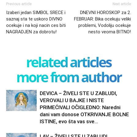
Previous article
Next article
Izaberi jedan SIMBOL SRECE i
DNEVNI HOROSKOP za 2.
saznaj sta te uskoro DIVNO
FEBRUAR: Bika ocekuju veliki
ocekuje i na koji nacin ces biti
problemi, Vodoliju ocekuje
NAGRADJEN za dobrotu!
nesto veoma BITNO!
related articles
more from author
DEVICA – ŽIVELI STE U ZABLUDI,
VEROVALI U BAJKE I NISTE
PRIMEĆIVALI OČIGLEDNO: Naredni
dani vam donose OTKRIVANJE BOLNE
ISTINE, evo šta vas sve...
LAV – ŽIVELI STE U ZABLUDI,