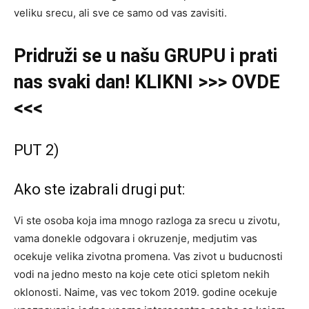
veliku srecu, ali sve ce samo od vas zavisiti.
Pridruži se u našu GRUPU i prati
nas svaki dan! KLIKNI >>> OVDE
<<<
PUT 2)
Ako ste izabrali drugi put:
Vi ste osoba koja ima mnogo razloga za srecu u zivotu,
vama donekle odgovara i okruzenje, medjutim vas
ocekuje velika zivotna promena. Vas zivot u buducnosti
vodi na jedno mesto na koje cete otici spletom nekih
oklonosti. Naime, vas vec tokom 2019. godine ocekuje