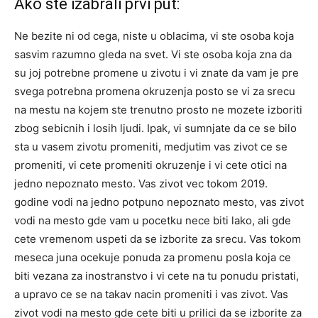
Ako ste izabrali prvi put:
Ne bezite ni od cega, niste u oblacima, vi ste osoba koja
sasvim razumno gleda na svet. Vi ste osoba koja zna da
su joj potrebne promene u zivotu i vi znate da vam je pre
svega potrebna promena okruzenja posto se vi za srecu
na mestu na kojem ste trenutno prosto ne mozete izboriti
zbog sebicnih i losih ljudi. Ipak, vi sumnjate da ce se bilo
sta u vasem zivotu promeniti, medjutim vas zivot ce se
promeniti, vi cete promeniti okruzenje i vi cete otici na
jedno nepoznato mesto. Vas zivot vec tokom 2019.
godine vodi na jedno potpuno nepoznato mesto, vas zivot
vodi na mesto gde vam u pocetku nece biti lako, ali gde
cete vremenom uspeti da se izborite za srecu. Vas tokom
meseca juna ocekuje ponuda za promenu posla koja ce
biti vezana za inostranstvo i vi cete na tu ponudu pristati,
a upravo ce se na takav nacin promeniti i vas zivot. Vas
zivot vodi na mesto gde cete biti u prilici da se izborite za