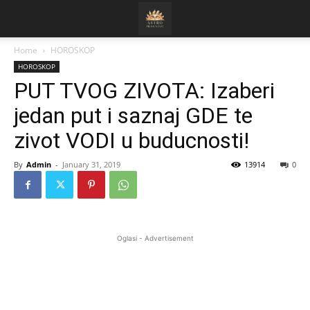
Home
HOROSKOP
HOROSKOP
PUT TVOG ZIVOTA: Izaberi
jedan put i saznaj GDE te
zivot VODI u buducnosti!
By
Admin
-
January 31, 2019
13914
0
Oglasi - Advertisement