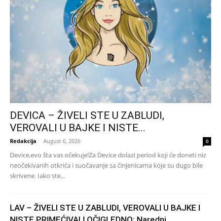
DEVICA – ŽIVELI STE U ZABLUDI,
VEROVALI U BAJKE I NISTE...
Redakcija
-
August 6, 2026
0
Device,evo šta vas očekuje!Za Device dolazi period koji će doneti niz
neočekivanih otkrića i suočavanje sa činjenicama koje su dugo bile
skrivene. Iako ste...
LAV – ŽIVELI STE U ZABLUDI, VEROVALI U BAJKE I
NISTE PRIMEĆIVALI OČIGLEDNO: Naredni...