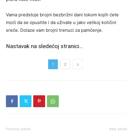
Vama predstoje brojni bezbrižni dani tokom kojih ćete
moći da se opustite i da uživate u jako velikoj količini
sreće. Dolaze vam brojni trenuci za pamćenje.
Nastavak na sledećoj stranici…
1
2
Previous article
Next article