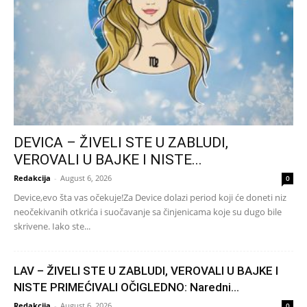
DEVICA – ŽIVELI STE U ZABLUDI,
VEROVALI U BAJKE I NISTE...
Redakcija
-
August 6, 2026
0
Device,evo šta vas očekuje!Za Device dolazi period koji će doneti niz
neočekivanih otkrića i suočavanje sa činjenicama koje su dugo bile
skrivene. Iako ste...
LAV – ŽIVELI STE U ZABLUDI, VEROVALI U BAJKE I
NISTE PRIMEĆIVALI OČIGLEDNO: Naredni...
Redakcija
-
August 6, 2026
0