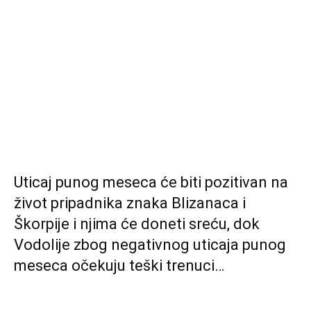
Uticaj punog meseca će biti pozitivan na
život pripadnika znaka Blizanaca i
Škorpije i njima će doneti sreću, dok
Vodolije zbog negativnog uticaja punog
meseca očekuju teški trenuci…