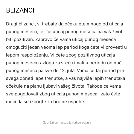
BLIZANCI
Dragi blizanci, vi trebate da očekujete mnogo od uticaja
punog meseca, jer će uticaj punog meseca na vaš život
biti pozitivan. Zapravo će vama uticaj punog meseca
omogućiti jedan veoma lep period koga ćete vi provesti u
lepom raspoloženju. Vi ćete zbog pozitivnog uticaja
punog meseca razloga za sreću imati u periodu od noći
punog meseca pa sve do 12. jula. Vama će taj period pre
svega doneti lepe trenutke, a vas najviše lepih trenutaka
očekuje na planu ljubavi vašeg života. Takođe će vama
sve pogodovati zbog uticaja punog meseca i zato ćete
moći da se izborite za brojne uspehe.
Sadržaj se nastavlja nakon oglasa