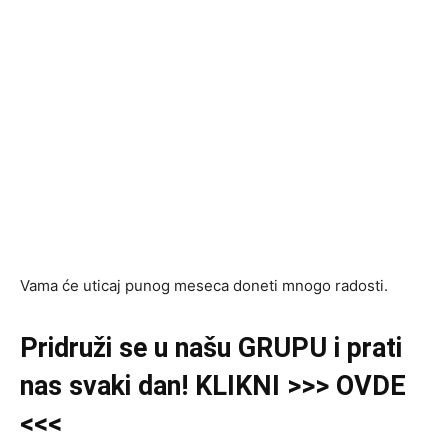
Vama će uticaj punog meseca doneti mnogo radosti.
Pridruži se u našu GRUPU i prati
nas svaki dan! KLIKNI >>> OVDE
<<<