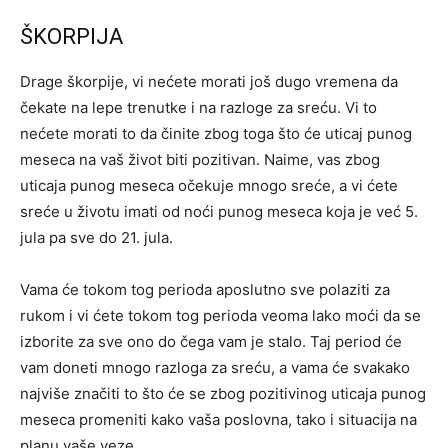
ŠKORPIJA
Drage škorpije, vi nećete morati još dugo vremena da
čekate na lepe trenutke i na razloge za sreću. Vi to
nećete morati to da činite zbog toga što će uticaj punog
meseca na vaš život biti pozitivan. Naime, vas zbog
uticaja punog meseca očekuje mnogo sreće, a vi ćete
sreće u životu imati od noći punog meseca koja je već 5.
jula pa sve do 21. jula.
Vama će tokom tog perioda aposlutno sve polaziti za
rukom i vi ćete tokom tog perioda veoma lako moći da se
izborite za sve ono do čega vam je stalo. Taj period će
vam doneti mnogo razloga za sreću, a vama će svakako
najviše značiti to što će se zbog pozitivinog uticaja punog
meseca promeniti kako vaša poslovna, tako i situacija na
planu vaše veze.