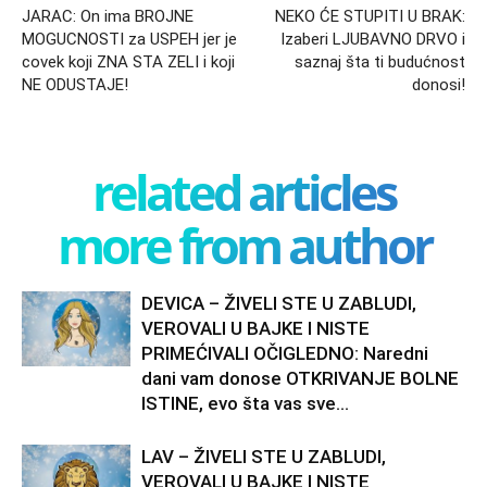
JARAC: On ima BROJNE
NEKO ĆE STUPITI U BRAK:
MOGUCNOSTI za USPEH jer je
Izaberi LJUBAVNO DRVO i
covek koji ZNA STA ZELI i koji
saznaj šta ti budućnost
NE ODUSTAJE!
donosi!
related articles
more from author
DEVICA – ŽIVELI STE U ZABLUDI,
VEROVALI U BAJKE I NISTE
PRIMEĆIVALI OČIGLEDNO: Naredni
dani vam donose OTKRIVANJE BOLNE
ISTINE, evo šta vas sve...
LAV – ŽIVELI STE U ZABLUDI,
VEROVALI U BAJKE I NISTE