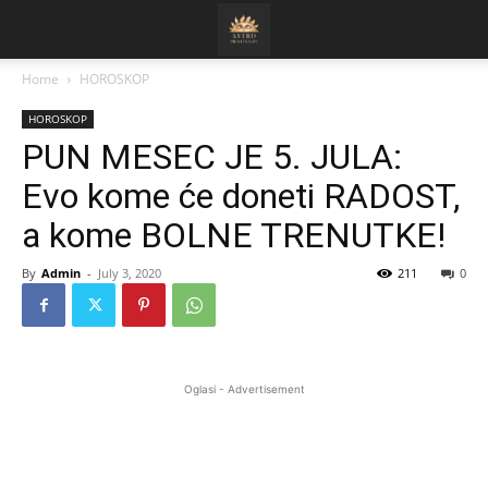
Home
HOROSKOP
HOROSKOP
PUN MESEC JE 5. JULA:
Evo kome će doneti RADOST,
a kome BOLNE TRENUTKE!
By
Admin
-
July 3, 2020
211
0
Oglasi - Advertisement