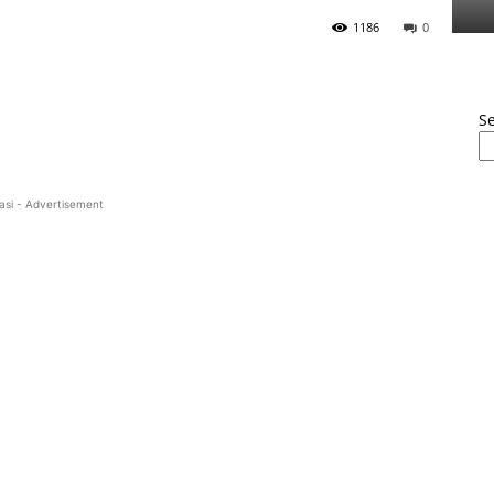
1186
0
S
asi - Advertisement