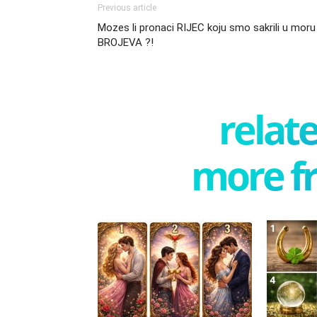
Previous article
Mozes li pronaci RIJEC koju smo sakrili u moru
BROJEVA ?!
relate
more f