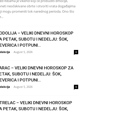
ed Ribama je vikend koji će probuditi emocije,
neti neočekivane obrte i otvoriti vrata događajima
ji mogu promeniti tok narednog perioda. Ono što
...
ODOLIJA – VELIKI DNEVNI HOROSKOP
A PETAK, SUBOTU I NEDELJU: ŠOK,
EVERICA I POTPUNI...
dakcija
-
August 5, 2026
0
ARAC – VELIKI DNEVNI HOROSKOP ZA
ETAK, SUBOTU I NEDELJU: ŠOK,
EVERICA I POTPUNI...
dakcija
-
August 5, 2026
0
TRELAC – VELIKI DNEVNI HOROSKOP
A PETAK, SUBOTU I NEDELJU: ŠOK,