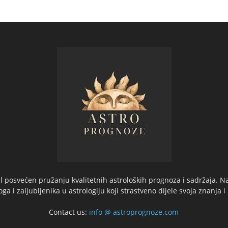
 posvećen pružanju kvalitetnih astroloških prognoza i sadržaja. Na
oga i zaljubljenika u astrologiju koji strastveno dijele svoja znanja i
Contact us:
info @ astroprognoze.com