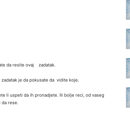
ate da resite ovaj zadatak.
s zadatak je da pokusate da vidite koje.
 li uspeti da ih pronadjete. Ili bolje reci, od vaseg
i da rese.