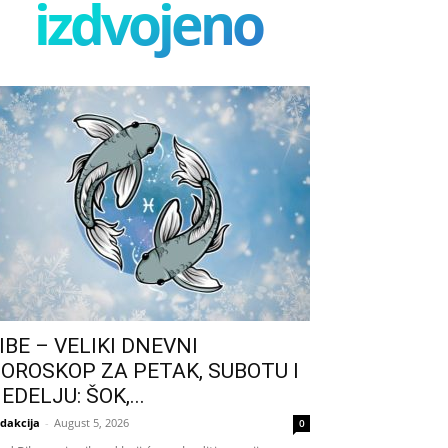
izdvojeno
IBE – VELIKI DNEVNI
OROSKOP ZA PETAK, SUBOTU I
EDELJU: ŠOK,...
dakcija
-
August 5, 2026
0