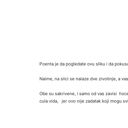
Poenta je da pogledate ovu sliku i da pokus
Naime, na slici se nalaze dve zivotinje, a va
Obe su sakrivene, i samo od vas zavisi hocete
cula vida, jer ovo nije zadatak koji mogu sv