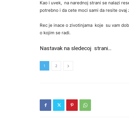
Kao i uvek, na narednoj strani se nalazi re
potrebno i da cete moci sami da resite ovaj 
Rec je inace o zivotinjama koje su vam dob
o kojim se radi.
Nastavak na sledecoj strani…
1
2