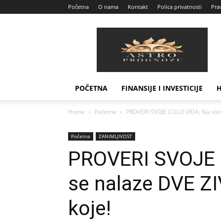
Početna
O nama
Kontakt
Polica privatnosti
Prav
Astro
Prognoze
POČETNA
FINANSIJE I INVESTICIJE
Home
Početna
PROVERI SVOJE CULO VIDA: Na slici
Početna
ZANIMLJIVOST
PROVERI SVOJE C
se nalaze DVE Z
koje!