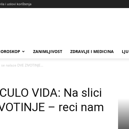
ila i uslovi korištenja
HOROSKOP
ZANIMLJIVOST
ZDRAVLJE I MEDICINA
LJ
 se nalaze DVE ZIVOTINJE...
ULO VIDA: Na slici
IVOTINJE – reci nam