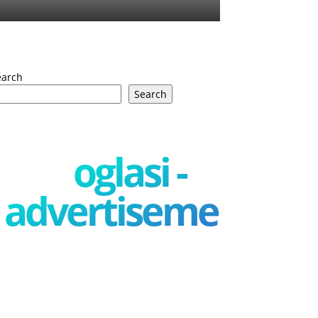
earch
Search
oglasi -
advertisement