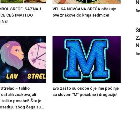
N
IMBOL SREĆE: SAZNAJ
VELIKA NOVČANA SREĆA očekuje
Re
ĆE ĆEŠ IMATI DO
ove znakove do kraja sedmice!
INE!
Š
Z
N
Re
i Strelac – toliko
Evo zašto su osobe čije ime počinje
 ostalih znakova, ali
sa slovom “M” posebne i drugačije!
 toliko posebni! Šta je
poseduju zbog čega su...