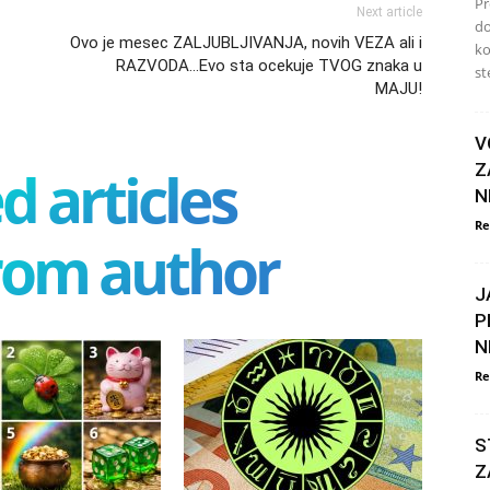
Pr
Next article
do
Ovo je mesec ZALJUBLJIVANJA, novih VEZA ali i
ko
RAZVODA…Evo sta ocekuje TVOG znaka u
ste
MAJU!
V
d articles
Z
N
Re
rom author
J
P
N
Re
S
Z