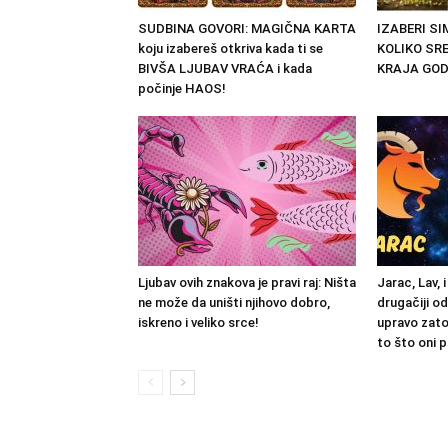
SUDBINA GOVORI: MAGIČNA KARTA
IZABERI S
koju izabereš otkriva kada ti se
KOLIKO SRE
BIVŠA LJUBAV VRAĆA i kada
KRAJA GOD
počinje HAOS!
Ljubav ovih znakova je pravi raj: Ništa
Jarac, Lav, 
ne može da uništi njihovo dobro,
drugačiji od
iskreno i veliko srce!
upravo zato
to što oni 