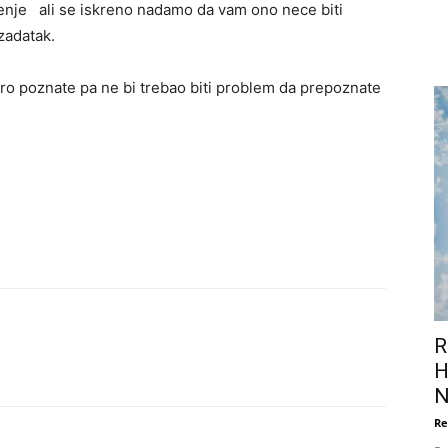
senje ali se iskreno nadamo da vam ono nece biti
zadatak.
ro poznate pa ne bi trebao biti problem da prepoznate
R
H
N
Re