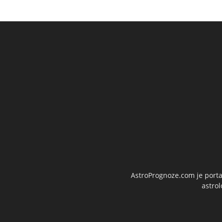
AstroPrognoze.com je portal
astrol