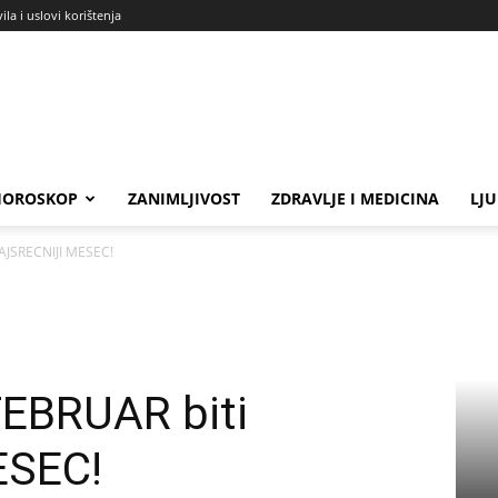
ila i uslovi korištenja
HOROSKOP
ZANIMLJIVOST
ZDRAVLJE I MEDICINA
LJ
AJSRECNIJI MESEC!
EBRUAR biti
ESEC!