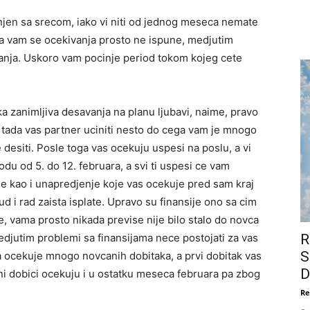
jen sa srecom, iako vi niti od jednog meseca nemate
ga vam se ocekivanja prosto ne ispune, medjutim
anja. Uskoro vam pocinje period tokom kojeg cete
 zanimljiva desavanja na planu ljubavi, naime, pravo
e tada vas partner uciniti nesto do cega vam je mnogo
e desiti. Posle toga vas ocekuju uspesi na poslu, a vi
du od 5. do 12. februara, a svi ti uspesi ce vam
ije kao i unapredjenje koje vas ocekuje pred sam kraj
d i rad zaista isplate. Upravo su finansije ono sa cim
, vama prosto nikada previse nije bilo stalo do novca
edjutim problemi sa finansijama nece postojati za vas
R
S
 ocekuje mnogo novcanih dobitaka, a prvi dobitak vas
D
ani dobici ocekuju i u ostatku meseca februara pa zbog
Re