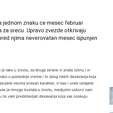
 a jednom znaku ce mesec februar
a za srecu. Upravo zvezde otkrivaju
 pred njima neverovatan mesec ispunjen
je lako u zivotu, sa druge strane vi znate istinu i vi
tesko u poslednje vreme i to zbog nekih desavanja koja
pokazujete veoma snazan karakter, vi kao i uvek ostajete
a vas je mnogo kostala u zivotu, medjutim uskoro vam
du ce vam predstavljati desavanja koja vas ocekuju