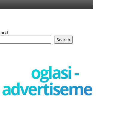
earch
Search
oglasi -
advertisement