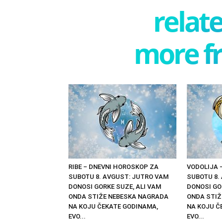
relate
more f
RIBE – DNEVNI HOROSKOP ZA
VODOLIJA 
SUBOTU 8. AVGUST: JUTRO VAM
SUBOTU 8.
DONOSI GORKE SUZE, ALI VAM
DONOSI GO
ONDA STIŽE NEBESKA NAGRADA
ONDA STIŽ
NA KOJU ČEKATE GODINAMA,
NA KOJU Č
EVO...
EVO...