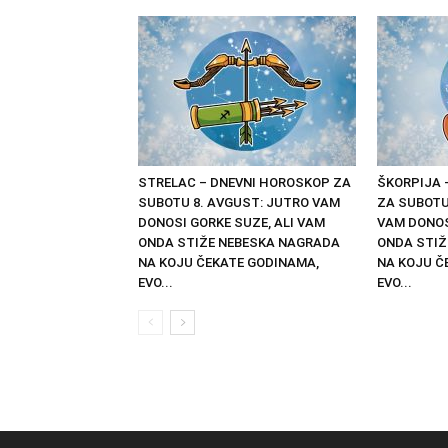
STRELAC – DNEVNI HOROSKOP ZA
ŠKORPIJA 
SUBOTU 8. AVGUST: JUTRO VAM
ZA SUBOTU
DONOSI GORKE SUZE, ALI VAM
VAM DONOS
ONDA STIŽE NEBESKA NAGRADA
ONDA STIŽ
NA KOJU ČEKATE GODINAMA,
NA KOJU Č
EVO...
EVO...