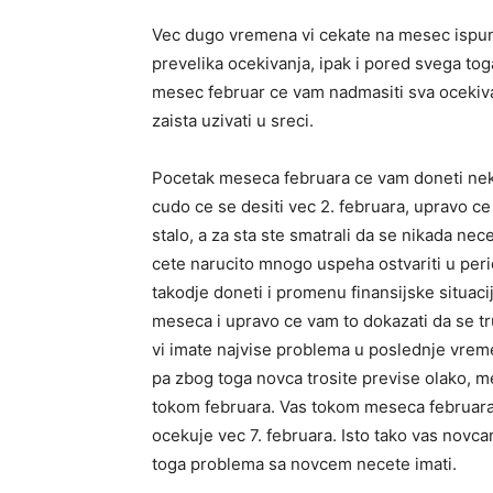
Vec dugo vremena vi cekate na mesec ispun
prevelika ocekivanja, ipak i pored svega to
mesec februar ce vam nadmasiti sva ocekiv
zaista uzivati u sreci.
Pocetak meseca februara ce vam doneti neka
cudo ce se desiti vec 2. februara, upravo c
stalo, a za sta ste smatrali da se nikada nec
cete narucito mnogo uspeha ostvariti u perio
takodje doneti i promenu finansijske situac
meseca i upravo ce vam to dokazati da se tru
vi imate najvise problema u poslednje vreme
pa zbog toga novca trosite previse olako, m
tokom februara. Vas tokom meseca februara
ocekuje vec 7. februara. Isto tako vas novc
toga problema sa novcem necete imati.