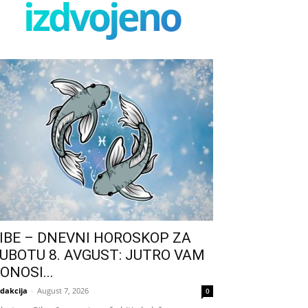
izdvojeno
IBE – DNEVNI HOROSKOP ZA
UBOTU 8. AVGUST: JUTRO VAM
ONOSI...
dakcija
-
August 7, 2026
0