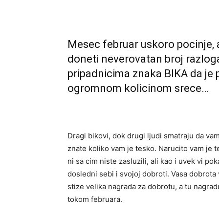
Mesec februar uskoro pocinje,
doneti neverovatan broj razlog
pripadnicima znaka BIKA da je
ogromnom kolicinom srece…
Dragi bikovi, dok drugi ljudi smatraju da vam 
znate koliko vam je tesko. Narucito vam je 
ni sa cim niste zasluzili, ali kao i uvek vi 
dosledni sebi i svojoj dobroti. Vasa dobrot
stize velika nagrada za dobrotu, a tu nagra
tokom februara.