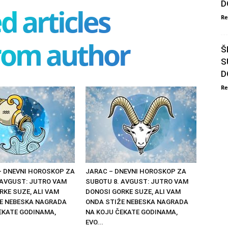
D
d articles
Re
rom author
Š
S
D
Re
– DNEVNI HOROSKOP ZA
JARAC – DNEVNI HOROSKOP ZA
 AVGUST: JUTRO VAM
SUBOTU 8. AVGUST: JUTRO VAM
RKE SUZE, ALI VAM
DONOSI GORKE SUZE, ALI VAM
E NEBESKA NAGRADA
ONDA STIŽE NEBESKA NAGRADA
EKATE GODINAMA,
NA KOJU ČEKATE GODINAMA,
EVO...