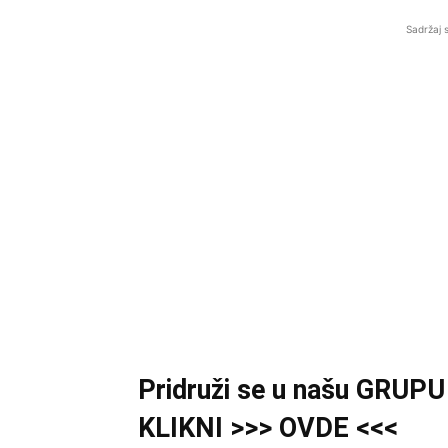
Sadržaj 
Pridruži se u našu GRUPU a
KLIKNI >>> OVDE <<<