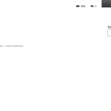
456
0
S
asi - Advertisement