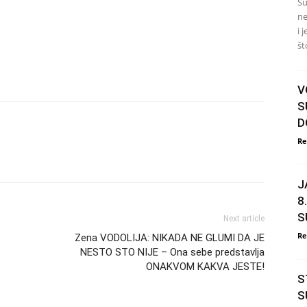
Su
ne
i 
št
V
S
D
Re
J
8
S
Next article
Re
Zena VODOLIJA: NIKADA NE GLUMI DA JE
NESTO STO NIJE – Ona sebe predstavlja
ONAKVOM KAKVA JESTE!
S
S