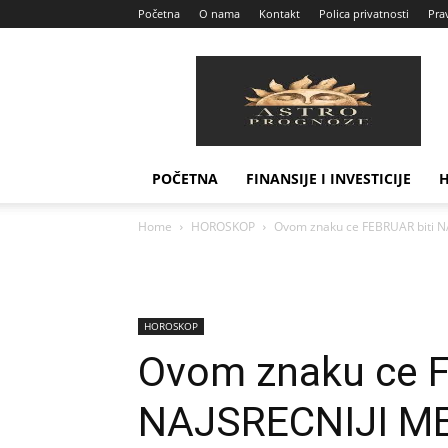
Početna
O nama
Kontakt
Polica privatnosti
Prav
Astro
Prognoze
POČETNA
FINANSIJE I INVESTICIJE
Home
HOROSKOP
Ovom znaku ce FEBRUAR biti N
HOROSKOP
Ovom znaku ce F
NAJSRECNIJI M