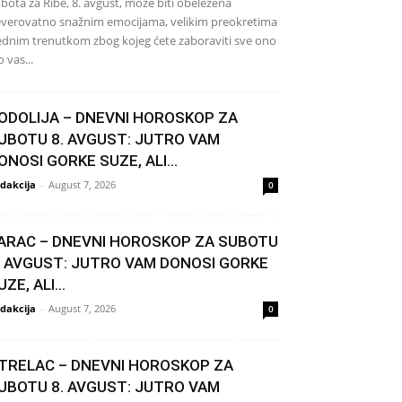
bota za Ribe, 8. avgust, može biti obeležena
verovatno snažnim emocijama, velikim preokretima
jednim trenutkom zbog kojeg ćete zaboraviti sve ono
o vas...
ODOLIJA – DNEVNI HOROSKOP ZA
UBOTU 8. AVGUST: JUTRO VAM
ONOSI GORKE SUZE, ALI...
dakcija
-
August 7, 2026
0
ARAC – DNEVNI HOROSKOP ZA SUBOTU
. AVGUST: JUTRO VAM DONOSI GORKE
UZE, ALI...
dakcija
-
August 7, 2026
0
TRELAC – DNEVNI HOROSKOP ZA
UBOTU 8. AVGUST: JUTRO VAM