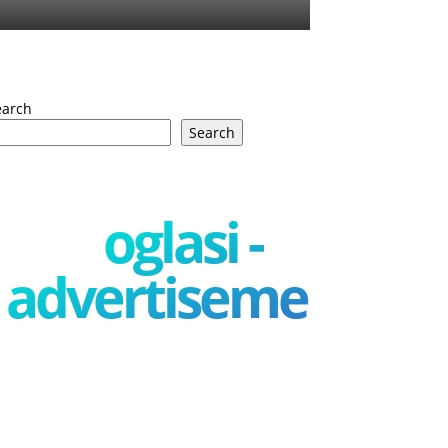
earch
Search
oglasi -
advertisement