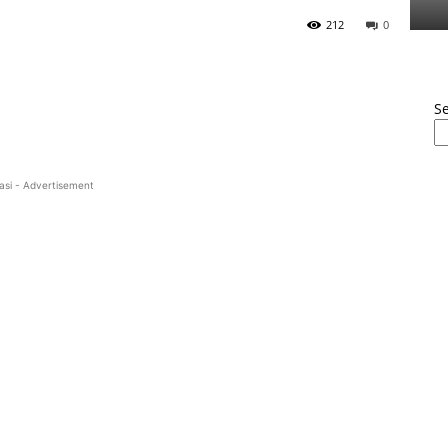
212
0
S
asi - Advertisement