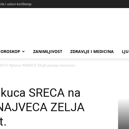
ila i uslovi korištenja
HOROSKOP
ZANIMLJIVOST
ZDRAVLJE I MEDICINA
LJ
ATA!-Njihova NAJVECA ZELJA postaje stvarnost.
 kuca SRECA na
 NAJVECA ZELJA
t.