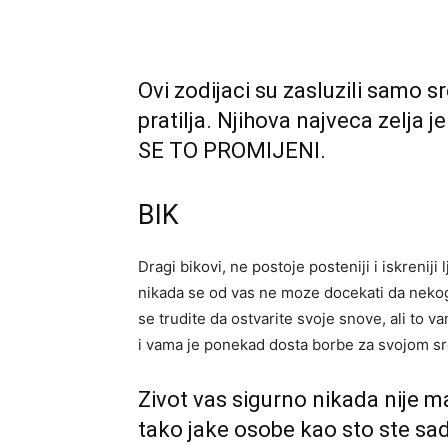
Ovi zodijaci su zasluzili samo sr
pratilja. Njihova najveca zelja
SE TO PROMIJENI.
BIK
Dragi bikovi, ne postoje posteniji i iskreniji 
nikada se od vas ne moze docekati da nekoga
se trudite da ostvarite svoje snove, ali to v
i vama je ponekad dosta borbe za svojom s
Zivot vas sigurno nikada nije ma
tako jake osobe kao sto ste sa