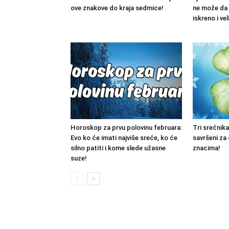
ove znakove do kraja sedmice!
ne može da 
iskreno i ve
Horoskop za prvu polovinu februara:
Tri srećnika
Evo ko će imati najviše sreće, ko će
savršeni za
silno patiti i kome slede užasne
znacima!
suze!