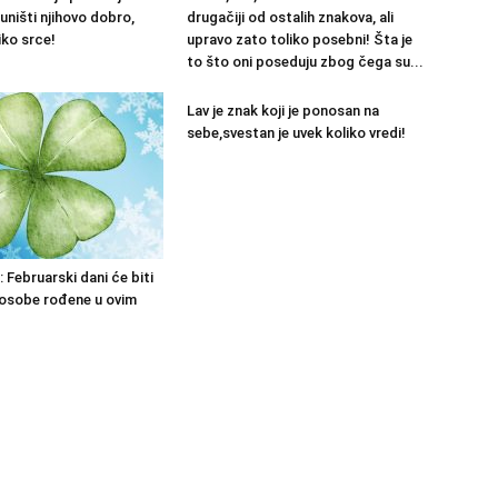
uništi njihovo dobro,
drugačiji od ostalih znakova, ali
liko srce!
upravo zato toliko posebni! Šta je
to što oni poseduju zbog čega su...
Lav je znak koji je ponosan na
sebe,svestan je uvek koliko vredi!
: Februarski dani će biti
 osobe rođene u ovim