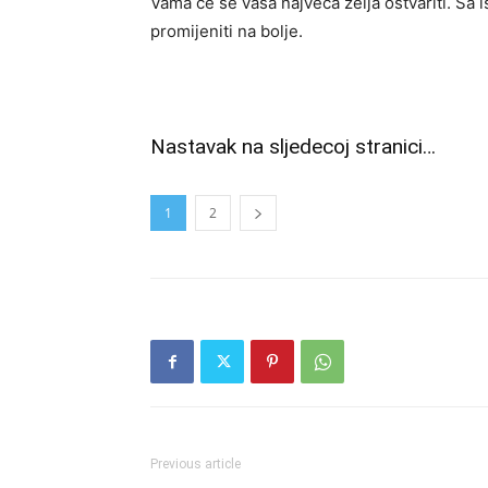
Vama ce se vasa najveca zelja ostvariti. Sa
promijeniti na bolje.
Nastavak na sljedecoj stranici…
1
2
Previous article