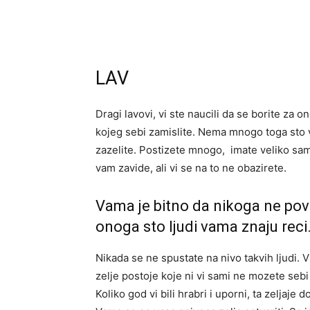
LAV
Dragi lavovi, vi ste naucili da se borite za
kojeg sebi zamislite. Nema mnogo toga sto v
zazelite. Postizete mnogo, imate veliko s
vam zavide, ali vi se na to ne obazirete.
Vama je bitno da nikoga ne povr
onoga sto ljudi vama znaju reci
Nikada se ne spustate na nivo takvih ljudi. V
zelje postoje koje ni vi sami ne mozete seb
Koliko god vi bili hrabri i uporni, ta zeljaje