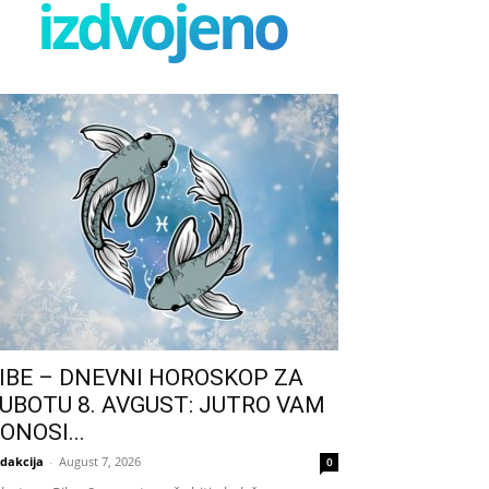
izdvojeno
IBE – DNEVNI HOROSKOP ZA
UBOTU 8. AVGUST: JUTRO VAM
ONOSI...
dakcija
-
August 7, 2026
0