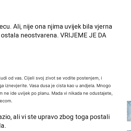
ecu. Ali, nije ona njima uvijek bila vjerna
 je ostala neostvarena. VRIJEME JE DA
ljudi od vas. Cijeli svoj zivot se vodite postenjem, i
 iznevjerite. Vasa dusa je cista kao u andjela. Mnogo
am ne ide uvijek po planu. Mada vi nikada ne odustajete,
recom.
zio, ali vi ste upravo zbog toga postali
da.