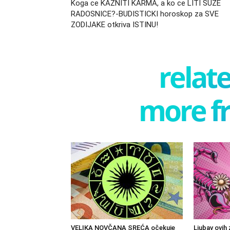
Koga ce KAZNITI KARMA, a ko ce LITI SUZE
RADOSNICE?-BUDISTICKI horoskop za SVE
ZODIJAKE otkriva ISTINU!
relate
more f
VELIKA NOVČANA SREĆA očekuje
Ljubav ovih 