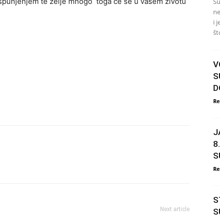
 ispunjenjem te zelje mnogo toga ce se u vasem zivotu
Su
ne
i 
št
V
S
D
Re
J
8
S
Re
S
Next article
S