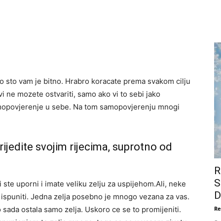
 ono sto vam je bitno. Hrabro koracate prema svakom cilju
i ne mozete ostvariti, samo ako vi to sebi jako
amopovjerenje u sebe. Na tom samopovjerenju mnogi
ijedite svojim rijecima, suprotno od
.
R
S
i ste uporni i imate veliku zelju za uspijehom.Ali, neke
D
i ispuniti. Jedna zelja posebno je mnogo vezana za vas.
 do sada ostala samo zelja. Uskoro ce se to promijeniti.
Re