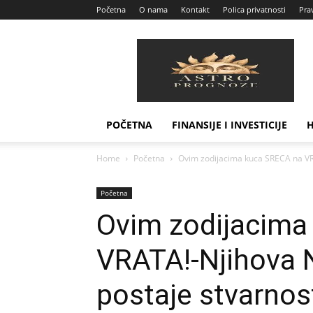
Početna
O nama
Kontakt
Polica privatnosti
Prav
Astro
Prognoze
POČETNA
FINANSIJE I INVESTICIJE
Home
Početna
Ovim zodijacima kuca SRECA na VR
Početna
Ovim zodijacima
VRATA!-Njihova
postaje stvarnos