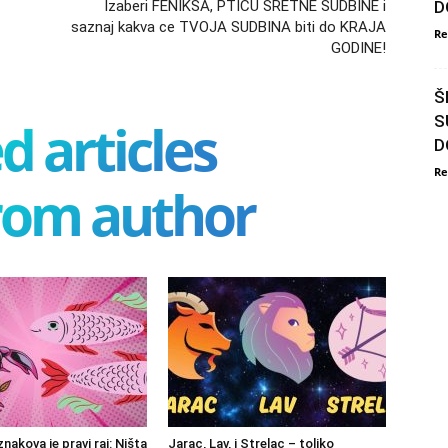
Izaberi FENIKSA, PTICU SRETNE SUDBINE i
D
saznaj kakva ce TVOJA SUDBINA biti do KRAJA
Re
GODINE!
Š
S
d articles
D
Re
rom author
znakova je pravi raj: Ništa
Jarac, Lav, i Strelac – toliko