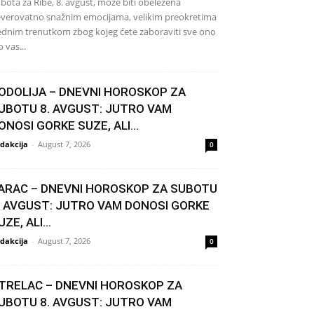
bota za Ribe, 8. avgust, može biti obeležena
verovatno snažnim emocijama, velikim preokretima
jednim trenutkom zbog kojeg ćete zaboraviti sve ono
o vas...
ODOLIJA – DNEVNI HOROSKOP ZA
UBOTU 8. AVGUST: JUTRO VAM
ONOSI GORKE SUZE, ALI...
dakcija
-
August 7, 2026
0
ARAC – DNEVNI HOROSKOP ZA SUBOTU
. AVGUST: JUTRO VAM DONOSI GORKE
UZE, ALI...
dakcija
-
August 7, 2026
0
TRELAC – DNEVNI HOROSKOP ZA
UBOTU 8. AVGUST: JUTRO VAM