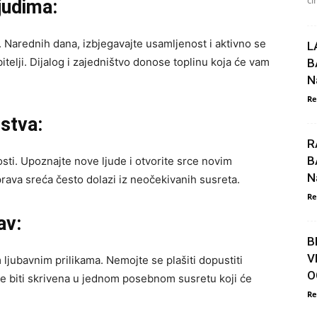
či
judima:
 Narednih dana, izbjegavajte usamljenost i aktivno se
L
bitelji. Dijalog i zajedništvo donose toplinu koja će vam
B
N
Re
jstva:
R
B
ti. Upoznajte nove ljude i otvorite srce novim
N
 prava sreća često dolazi iz neočekivanih susreta.
Re
av:
B
V
ljubavnim prilikama. Nemojte se plašiti dopustiti
O
e biti skrivena u jednom posebnom susretu koji će
Re