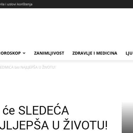
ila i uslovi korištenja
HOROSKOP
ZANIMLJIVOST
ZDRAVLJE I MEDICINA
LJ
EDMICA biti NAJLJEPŠA U ŽIVOTU!
a će SLEDEĆA
AJLJEPŠA U ŽIVOTU!