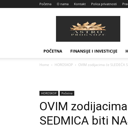
Početna
O nama
Kontakt
Polica privatnosti
Prav
Astro
Prognoze
POČETNA
FINANSIJE I INVESTICIJE
Home
HOROSKOP
OVIM zodijacima će SLEDEĆA S
HOROSKOP
Početna
OVIM zodijacim
SEDMICA biti N