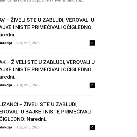
njenicama koje su dugo bile skrivene. Iako ste...
AV – ŽIVELI STE U ZABLUDI, VEROVALI U
AJKE I NISTE PRIMEĆIVALI OČIGLEDNO:
aredni...
dakcija
-
August 6, 2026
0
AK – ŽIVELI STE U ZABLUDI, VEROVALI U
AJKE I NISTE PRIMEĆIVALI OČIGLEDNO:
aredni...
dakcija
-
August 6, 2026
0
LIZANCI – ŽIVELI STE U ZABLUDI,
EROVALI U BAJKE I NISTE PRIMEĆIVALI
ČIGLEDNO: Naredni...
dakcija
-
August 6, 2026
0