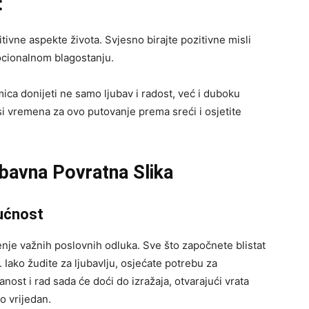
:
tivne aspekte života. Svjesno birajte pozitivne misli
ocionalnom blagostanju.
ica donijeti ne samo ljubav i radost, već i duboku
si vremena za ovo putovanje prema sreći i osjetite
jubavna Povratna Slika
dućnost
je važnih poslovnih odluka. Sve što započnete blistat
 Iako žudite za ljubavlju, osjećate potrebu za
ost i rad sada će doći do izražaja, otvarajući vrata
io vrijedan.