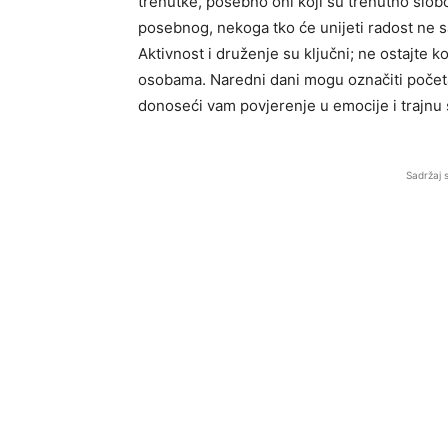
trenutke, posebno oni koji su trenutno slobo
posebnog, nekoga tko će unijeti radost ne sam
Aktivnost i druženje su ključni; ne ostajte 
osobama. Naredni dani mogu označiti početak 
donoseći vam povjerenje u emocije i trajnu 
Sadržaj 