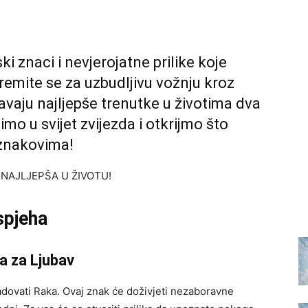
i znaci i nevjerojatne prilike koje
remite se za uzbudljivu vožnju kroz
vaju najljepše trenutke u životima dva
imo u svijet zvijezda i otkrijmo što
 znakovima!
i NAJLJEPŠA U ŽIVOTU!
spjeha
ka za Ljubav
dovati Raka. Ovaj znak će doživjeti nezaboravne