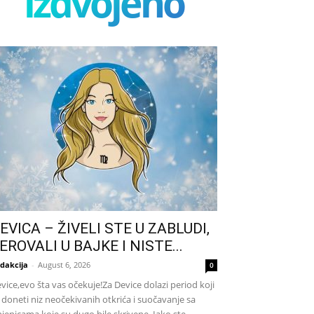
izdvojeno
EVICA – ŽIVELI STE U ZABLUDI,
EROVALI U BAJKE I NISTE...
dakcija
-
August 6, 2026
0
vice,evo šta vas očekuje!Za Device dolazi period koji
 doneti niz neočekivanih otkrića i suočavanje sa