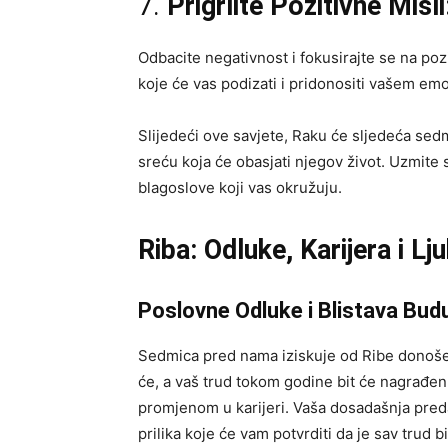
7.
Prigrlite Pozitivne Misli
Odbacite negativnost i fokusirajte se na pozi
koje će vas podizati i pridonositi vašem em
Slijedeći ove savjete, Raku će sljedeća sedm
sreću koja će obasjati njegov život. Uzmite 
blagoslove koji vas okružuju.
Riba: Odluke, Karijera i L
Poslovne Odluke i Blistava Bu
Sedmica pred nama iziskuje od Ribe donošen
će, a vaš trud tokom godine bit će nagrađen.
promjenom u karijeri. Vaša dosadašnja predan
prilika koje će vam potvrditi da je sav trud b