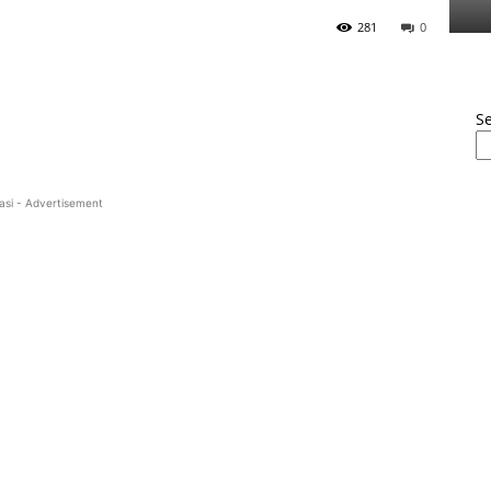
281
0
S
asi - Advertisement