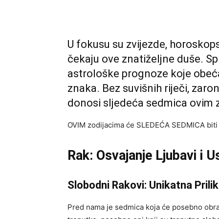
U fokusu su zvijezde, horoskopsk
čekaju ove znatiželjne duše. Sp
astrološke prognoze koje obeća
znaka. Bez suvišnih riječi, zaron
donosi sljedeća sedmica ovim
OVIM zodijacima će SLEDEĆA SEDMICA bit
Rak: Osvajanje Ljubavi i U
Slobodni Rakovi: Unikatna Prili
Pred nama je sedmica koja će posebno obra