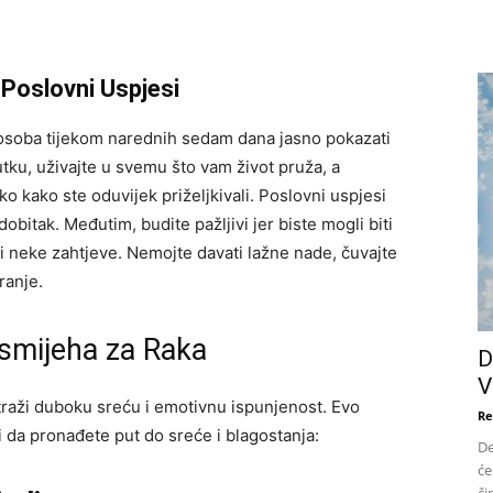
 Poslovni Uspjesi
a osoba tijekom narednih sedam dana jasno pokazati
tku, uživajte u svemu što vam život pruža, a
ako kako ste oduvijek priželjkivali. Poslovni uspjesi
obitak. Međutim, budite pažljivi jer biste mogli biti
i neke zahtjeve. Nemojte davati lažne nade, čuvajte
ranje.
Osmijeha za Raka
D
V
traži duboku sreću i emotivnu ispunjenost. Evo
Re
i da pronađete put do sreće i blagostanja:
De
će