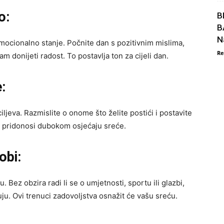
o:
B
B
N
emocionalno stanje. Počnite dan s pozitivnim mislima,
Re
 donijeti radost. To postavlja ton za cijeli dan.
:
iljeva. Razmislite o onome što želite postići i postavite
ća pridonosi dubokom osjećaju sreće.
obi:
. Bez obzira radi li se o umjetnosti, sportu ili glazbi,
ju. Ovi trenuci zadovoljstva osnažit će vašu sreću.