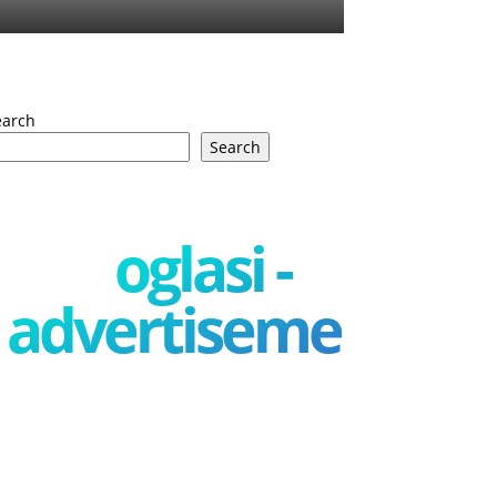
earch
Search
oglasi -
advertisement