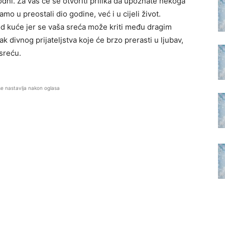
dni. Za vas će se otvoriti prilika da upoznate nekoga
o u preostali dio godine, već i u cijeli život.
kod kuće jer se vaša sreća može kriti među dragim
divnog prijateljstva koje će brzo prerasti u ljubav,
sreću.
se nastavlja nakon oglasa