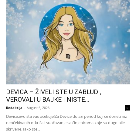
DEVICA – ŽIVELI STE U ZABLUDI,
VEROVALI U BAJKE I NISTE...
Redakcija
-
August 6, 2026
0
Device,evo šta vas očekuje!Za Device dolazi period koji će doneti niz
neočekivanih otkrića i suočavanje sa činjenicama koje su dugo bile
skrivene. Iako ste...