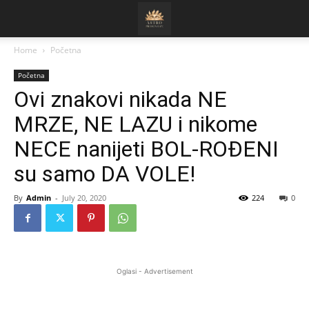
Home
Početna
Početna
Ovi znakovi nikada NE
MRZE, NE LAZU i nikome
NECE nanijeti BOL-ROĐENI
su samo DA VOLE!
By
Admin
-
July 20, 2020
224
0
Oglasi - Advertisement