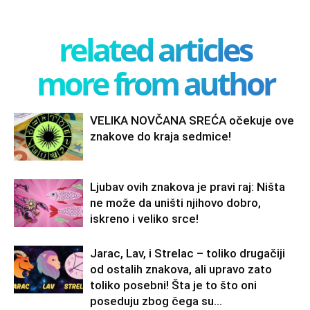
related articles
more from author
VELIKA NOVČANA SREĆA očekuje ove
znakove do kraja sedmice!
Ljubav ovih znakova je pravi raj: Ništa
ne može da uništi njihovo dobro,
iskreno i veliko srce!
Jarac, Lav, i Strelac – toliko drugačiji
od ostalih znakova, ali upravo zato
toliko posebni! Šta je to što oni
poseduju zbog čega su...