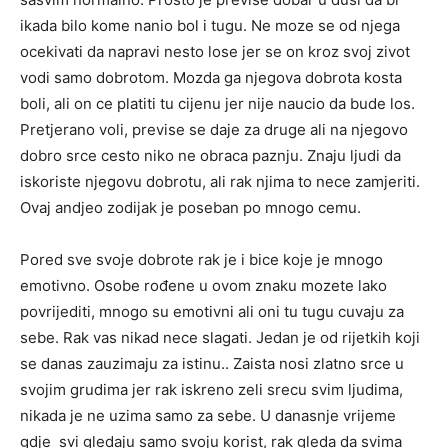
ikada bilo kome nanio bol i tugu. Ne moze se od njega
ocekivati da napravi nesto lose jer se on kroz svoj zivot
vodi samo dobrotom. Mozda ga njegova dobrota kosta
boli, ali on ce platiti tu cijenu jer nije naucio da bude los.
Pretjerano voli, previse se daje za druge ali na njegovo
dobro srce cesto niko ne obraca paznju. Znaju ljudi da
iskoriste njegovu dobrotu, ali rak njima to nece zamjeriti.
Ovaj andjeo zodijak je poseban po mnogo cemu.
Pored sve svoje dobrote rak je i bice koje je mnogo
emotivno. Osobe rođene u ovom znaku mozete lako
povrijediti, mnogo su emotivni ali oni tu tugu cuvaju za
sebe. Rak vas nikad nece slagati. Jedan je od rijetkih koji
se danas zauzimaju za istinu.. Zaista nosi zlatno srce u
svojim grudima jer rak iskreno zeli srecu svim ljudima,
nikada je ne uzima samo za sebe. U danasnje vrijeme
gdje svi gledaju samo svoju korist, rak gleda da svima