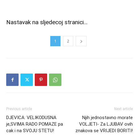
Nastavak na sljedecoj stranici…
1
2
Previous article
Next article
DJEVICA: VELIKODUSNA
Njih jednostavno morate
je,SVIMA RADO POMAZE pa
VOLJETI- Za LJUBAV ovih
cak i na SVOJU STETU!
znakova se VRIJEDI BORITI!