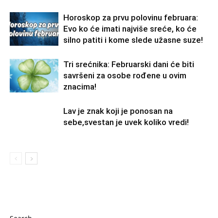
Horoskop za prvu polovinu februara:
Evo ko će imati najviše sreće, ko će
silno patiti i kome slede užasne suze!
Tri srećnika: Februarski dani će biti
savršeni za osobe rođene u ovim
znacima!
Lav je znak koji je ponosan na
sebe,svestan je uvek koliko vredi!