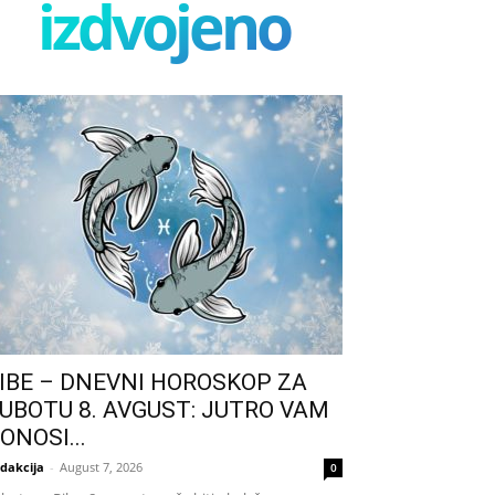
izdvojeno
IBE – DNEVNI HOROSKOP ZA
UBOTU 8. AVGUST: JUTRO VAM
ONOSI...
dakcija
-
August 7, 2026
0