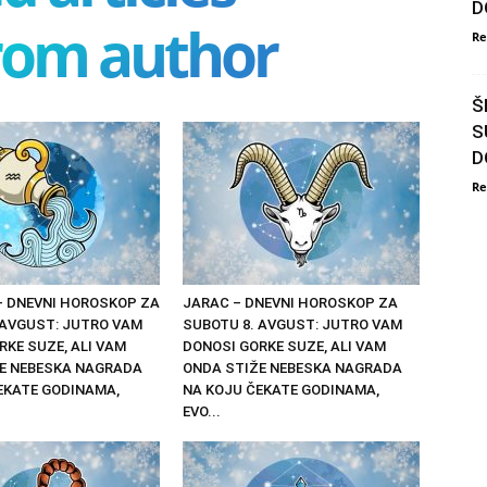
D
rom author
Re
Š
S
D
Re
– DNEVNI HOROSKOP ZA
JARAC – DNEVNI HOROSKOP ZA
 AVGUST: JUTRO VAM
SUBOTU 8. AVGUST: JUTRO VAM
RKE SUZE, ALI VAM
DONOSI GORKE SUZE, ALI VAM
E NEBESKA NAGRADA
ONDA STIŽE NEBESKA NAGRADA
EKATE GODINAMA,
NA KOJU ČEKATE GODINAMA,
EVO...