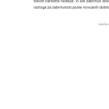
tokom naredne nedelje. Vi ste zabrinuti zbog 
razloga za zabrinutost posle novcanih dobit
Sadržaj 