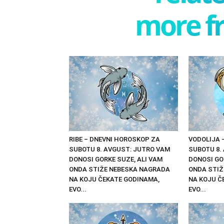
more f
RIBE – DNEVNI HOROSKOP ZA
VODOLIJA 
SUBOTU 8. AVGUST: JUTRO VAM
SUBOTU 8.
DONOSI GORKE SUZE, ALI VAM
DONOSI GO
ONDA STIŽE NEBESKA NAGRADA
ONDA STIŽ
NA KOJU ČEKATE GODINAMA,
NA KOJU Č
EVO...
EVO...