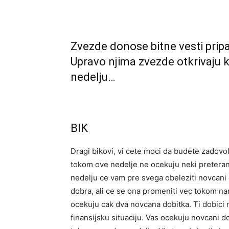
Zvezde donose bitne vesti pripa
Upravo njima zvezde otkrivaju k
nedelju…
BIK
Dragi bikovi, vi cete moci da budete zadovo
tokom ove nedelje ne ocekuju neki preterano
nedelju ce vam pre svega obeleziti novcani d
dobra, ali ce se ona promeniti vec tokom n
ocekuju cak dva novcana dobitka. Ti dobici ne
finansijsku situaciju. Vas ocekuju novcani d