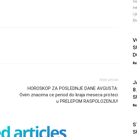
Su
ne
i 
št
V
S
D
Re
Next article
J
HOROSKOP ZA POSLEDNJE DANE AVGUSTA:
8
Ovim znacima ce period do kraja meseca proteci
S
u PRELEPOM RASPOLOZENJU!
Re
d articles
S
S