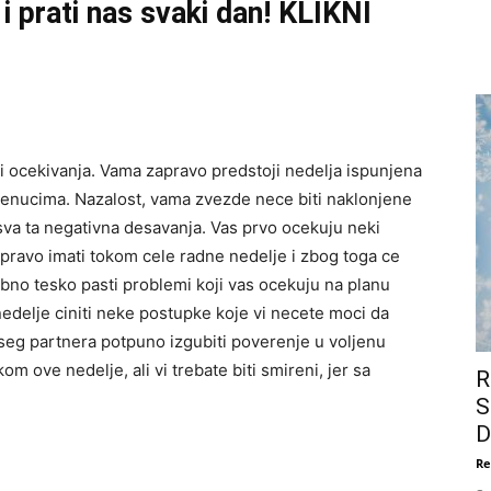
i prati nas svaki dan! KLIKNI
ti ocekivanja. Vama zapravo predstoji nedelja ispunjena
trenucima. Nazalost, vama zvezde nece biti naklonjene
sva ta negativna desavanja. Vas prvo ocekuju neki
apravo imati tokom cele radne nedelje i zbog toga ce
bno tesko pasti problemi koji vas ocekuju na planu
nedelje ciniti neke postupke koje vi necete moci da
seg partnera potpuno izgubiti poverenje u voljenu
om ove nedelje, ali vi trebate biti smireni, jer sa
R
S
D
Re