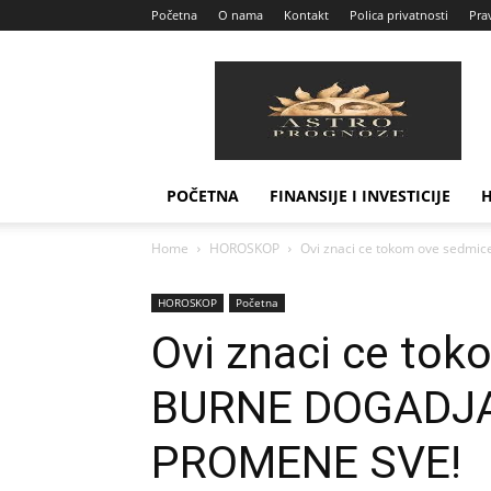
Početna
O nama
Kontakt
Polica privatnosti
Prav
Astro
Prognoze
POČETNA
FINANSIJE I INVESTICIJE
Home
HOROSKOP
Ovi znaci ce tokom ove sedmice
HOROSKOP
Početna
Ovi znaci ce tok
BURNE DOGADJAJE
PROMENE SVE!