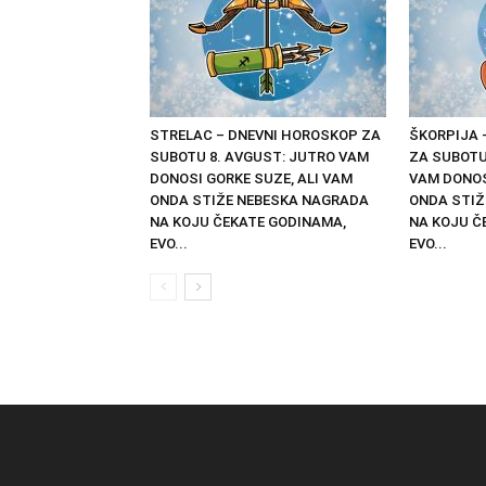
STRELAC – DNEVNI HOROSKOP ZA
ŠKORPIJA 
SUBOTU 8. AVGUST: JUTRO VAM
ZA SUBOTU
DONOSI GORKE SUZE, ALI VAM
VAM DONOS
ONDA STIŽE NEBESKA NAGRADA
ONDA STIŽ
NA KOJU ČEKATE GODINAMA,
NA KOJU Č
EVO...
EVO...