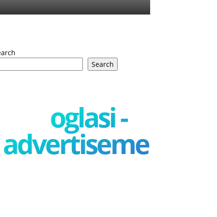
earch
Search
oglasi -
advertisement