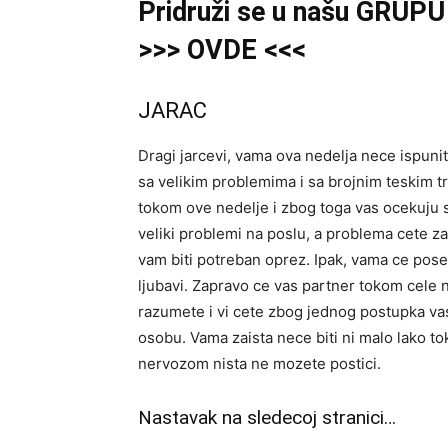
Pridruži se u našu GRUPU 
>>> OVDE <<<
JARAC
Dragi jarcevi, vama ova nedelja nece ispuni
sa velikim problemima i sa brojnim teskim 
tokom ove nedelje i zbog toga vas ocekuju 
veliki problemi na poslu, a problema cete z
vam biti potreban oprez. Ipak, vama ce pose
ljubavi. Zapravo ce vas partner tokom cele 
razumete i vi cete zbog jednog postupka va
osobu. Vama zaista nece biti ni malo lako tok
nervozom nista ne mozete postici.
Nastavak na sledecoj stranici…