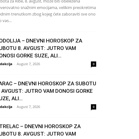
bota za Ribe, 8. avgust, može biti obeležena
verovatno snažnim emocijama, velikim preokretima
jednim trenutkom zbog kojeg ćete zaboraviti sve ono
o vas...
ODOLIJA – DNEVNI HOROSKOP ZA
UBOTU 8. AVGUST: JUTRO VAM
ONOSI GORKE SUZE, ALI...
dakcija
-
August 7, 2026
0
ARAC – DNEVNI HOROSKOP ZA SUBOTU
. AVGUST: JUTRO VAM DONOSI GORKE
UZE, ALI...
dakcija
-
August 7, 2026
0
TRELAC – DNEVNI HOROSKOP ZA
UBOTU 8. AVGUST: JUTRO VAM