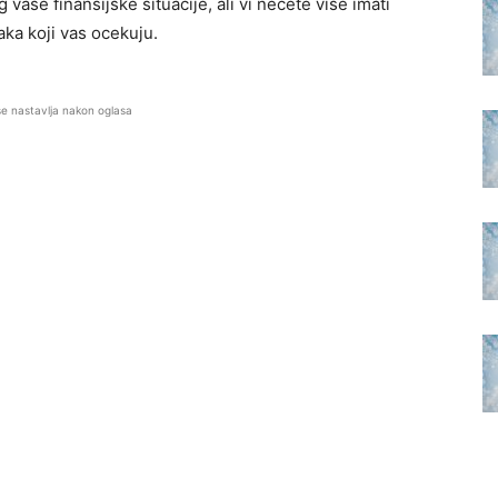
vase finansijske situacije, ali vi necete vise imati
aka koji vas ocekuju.
se nastavlja nakon oglasa