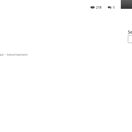
218
0
S
asi - Advertisement