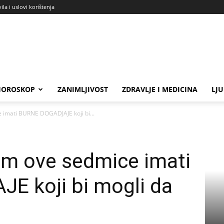
ila i uslovi korištenja
HOROSKOP
ZANIMLJIVOST
ZDRAVLJE I MEDICINA
LJ
 imati BURNE DOGADJAJE koji bi...
om ove sedmice imati
 koji bi mogli da