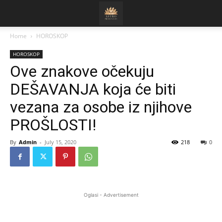
Home
HOROSKOP
HOROSKOP
Ove znakove očekuju
DEŠAVANJA koja će biti
vezana za osobe iz njihove
PROŠLOSTI!
By
Admin
-
July 15, 2020
218
0
Oglasi - Advertisement