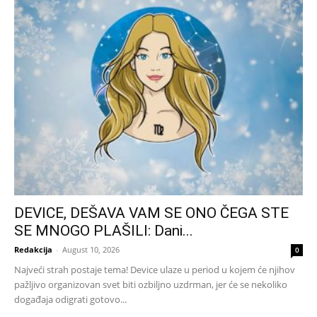
DEVICE, DEŠAVA VAM SE ONO ČEGA STE
SE MNOGO PLAŠILI: Dani...
Redakcija
-
August 10, 2026
0
Najveći strah postaje tema! Device ulaze u period u kojem će njihov
pažljivo organizovan svet biti ozbiljno uzdrman, jer će se nekoliko
događaja odigrati gotovo...