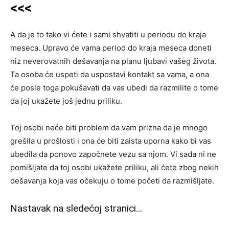
<<<
A da je to tako vi ćete i sami shvatiti u periodu do kraja
meseca. Upravo će vama period do kraja meseca doneti
niz neverovatnih dešavanja na planu ljubavi vašeg života.
Ta osoba će uspeti da uspostavi kontakt sa vama, a ona
će posle toga pokušavati da vas ubedi da razmilite o tome
da joj ukažete još jednu priliku.
Toj osobi neće biti problem da vam prizna da je mnogo
grešila u prošlosti i ona će biti zaista uporna kako bi vas
ubedila da ponovo započnete vezu sa njom. Vi sada ni ne
pomišljate da toj osobi ukažete priliku, ali ćete zbog nekih
dešavanja koja vas očekuju o tome početi da razmišljate.
Nastavak na sledećoj stranici…