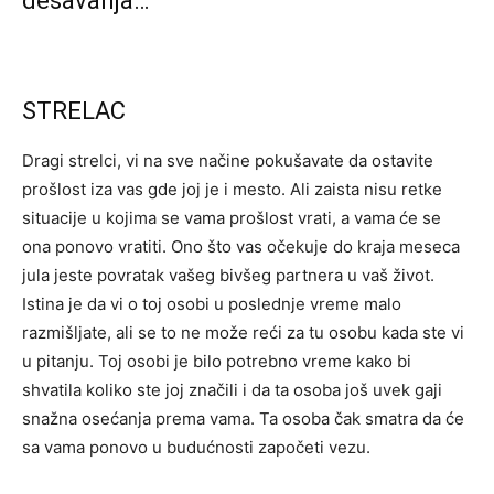
dešavanja…
STRELAC
Dragi strelci, vi na sve načine pokušavate da ostavite
prošlost iza vas gde joj je i mesto. Ali zaista nisu retke
situacije u kojima se vama prošlost vrati, a vama će se
ona ponovo vratiti. Ono što vas očekuje do kraja meseca
jula jeste povratak vašeg bivšeg partnera u vaš život.
Istina je da vi o toj osobi u poslednje vreme malo
razmišljate, ali se to ne može reći za tu osobu kada ste vi
u pitanju. Toj osobi je bilo potrebno vreme kako bi
shvatila koliko ste joj značili i da ta osoba još uvek gaji
snažna osećanja prema vama. Ta osoba čak smatra da će
sa vama ponovo u budućnosti započeti vezu.