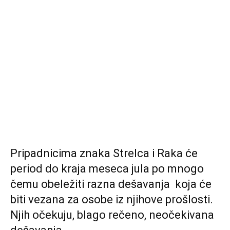
Pripadnicima znaka Strelca i Raka će
period do kraja meseca jula po mnogo
čemu obeležiti razna dešavanja koja će
biti vezana za osobe iz njihove prošlosti.
Njih očekuju, blago rečeno, neočekivana