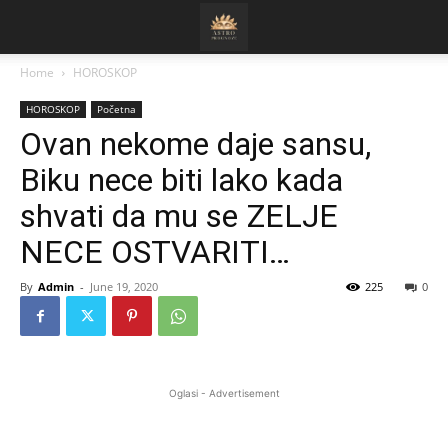
Home
HOROSKOP
HOROSKOP
Početna
Ovan nekome daje sansu,
Biku nece biti lako kada
shvati da mu se ZELJE
NECE OSTVARITI…
By
Admin
-
June 19, 2020
225
0
Oglasi - Advertisement