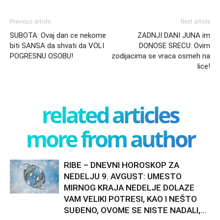
Previous article
Next article
SUBOTA: Ovaj dan ce nekome
ZADNJI DANI JUNA im
biti SANSA da shvati da VOLI
DONOSE SRECU: Ovim
POGRESNU OSOBU!
zodijacima se vraca osmeh na
lice!
related articles
more from author
RIBE – DNEVNI HOROSKOP ZA
NEDELJU 9. AVGUST: UMESTO
MIRNOG KRAJA NEDELJE DOLAZE
VAM VELIKI POTRESI, KAO I NEŠTO
SUĐENO, OVOME SE NISTE NADALI,...