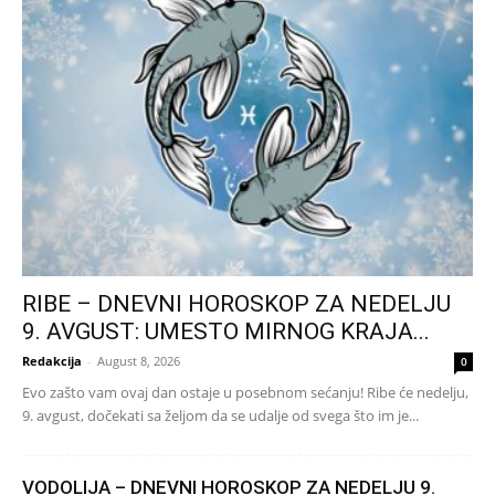
RIBE – DNEVNI HOROSKOP ZA NEDELJU
9. AVGUST: UMESTO MIRNOG KRAJA...
Redakcija
-
August 8, 2026
0
Evo zašto vam ovaj dan ostaje u posebnom sećanju! Ribe će nedelju,
9. avgust, dočekati sa željom da se udalje od svega što im je...
VODOLIJA – DNEVNI HOROSKOP ZA NEDELJU 9.