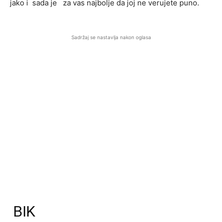
jako i sada je za vas najbolje da joj ne verujete puno.
Sadržaj se nastavlja nakon oglasa
BIK