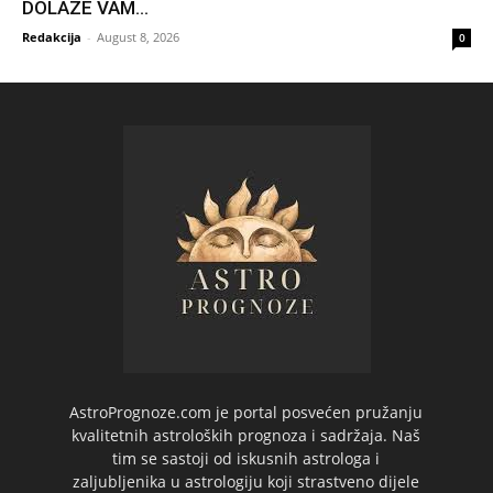
DOLAZE VAM...
Redakcija
-
August 8, 2026
0
AstroPrognoze.com je portal posvećen pružanju
kvalitetnih astroloških prognoza i sadržaja. Naš
tim se sastoji od iskusnih astrologa i
zaljubljenika u astrologiju koji strastveno dijele