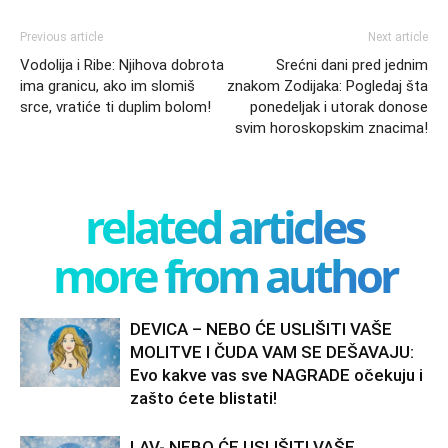
Previous article
Next article
Vodolija i Ribe: Njihova dobrotа
Srećni dani pred jednim
ima granicu, ako im slomiš
znakom Zodijaka: Pogledaj šta
srce, vratiće ti duplim bolom!
ponedeljak i utorak donose
svim horoskopskim znacima!
related articles
more from author
DEVICA – NEBO ĆE USLIŠITI VAŠE
MOLITVE I ČUDA VAM SE DEŠAVAJU:
Evo kakve vas sve NAGRADE očekuju i
zašto ćete blistati!
LAV- NEBO ĆE USLIŠITI VAŠE