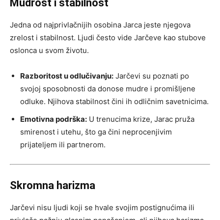
Mudrost i stabilnost
Jedna od najprivlačnijih osobina Jarca jeste njegova
zrelost i stabilnost. Ljudi često vide Jarčeve kao stubove
oslonca u svom životu.
Razboritost u odlučivanju:
Jarčevi su poznati po
svojoj sposobnosti da donose mudre i promišljene
odluke. Njihova stabilnost čini ih odličnim savetnicima.
Emotivna podrška:
U trenucima krize, Jarac pruža
smirenost i utehu, što ga čini neprocenjivim
prijateljem ili partnerom.
Skromna harizma
Jarčevi nisu ljudi koji se hvale svojim postignućima ili