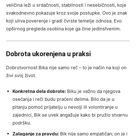
veličina leži u srdačnosti, stabilnosti i nesebičnosti, koje
svakodnevno pokazuje kroz svoje postupke. Ovo je znak
koji uliva poverenje i gradi čvrste temelje odnosa. Evo
opširnog pregleda osobina koje ga čine jedinstvenim.
Dobrota ukorenjena u praksi
Dobrotvornost Bika nije samo reč – to je način na koji on
živi svoj život.
Konkretna dela dobrote:
Biku je važno da njegova
osećanja i reči budu praćeni delima. Bilo da je u
pitanju pomoć prijatelju u nevolji ili volontiranje u
zajednici, Bik se uvek angažuje kako bi pružio stvarnu
podršku.
Zalaganje za pravdu:
Bik nije samo empatičan; on je i