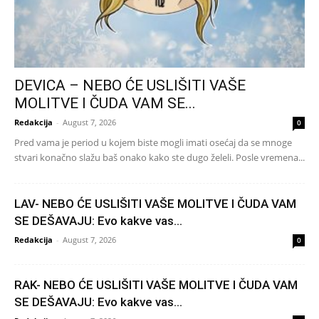
DEVICA – NEBO ĆE USLIŠITI VAŠE
MOLITVE I ČUDA VAM SE...
Redakcija
-
August 7, 2026
0
Pred vama je period u kojem biste mogli imati osećaj da se mnoge
stvari konačno slažu baš onako kako ste dugo želeli. Posle vremena...
LAV- NEBO ĆE USLIŠITI VAŠE MOLITVE I ČUDA VAM
SE DEŠAVAJU: Evo kakve vas...
Redakcija
-
August 7, 2026
0
RAK- NEBO ĆE USLIŠITI VAŠE MOLITVE I ČUDA VAM
SE DEŠAVAJU: Evo kakve vas...