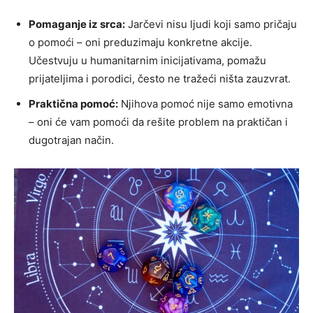
Pomaganje iz srca:
Jarčevi nisu ljudi koji samo pričaju
o pomoći – oni preduzimaju konkretne akcije.
Učestvuju u humanitarnim inicijativama, pomažu
prijateljima i porodici, često ne tražeći ništa zauzvrat.
Praktična pomoć:
Njihova pomoć nije samo emotivna
– oni će vam pomoći da rešite problem na praktičan i
dugotrajan način.