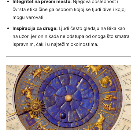
Integritet na prvom mestu:
Njegova doslednost i
čvrsta etika čine ga osobom kojoj se ljudi dive i kojoj
mogu verovati.
Inspiracija za druge:
Ljudi često gledaju na Bika kao
na uzor, jer on nikada ne odstupa od onoga što smatra
ispravnim, čak i u najtežim okolnostima.