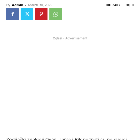
By
Admin
-
March 30, 2025
2403
0
Oglasi - Advertisement
Zodijački znakovi Ovan, Jarac i Bik poznati su po svojoj