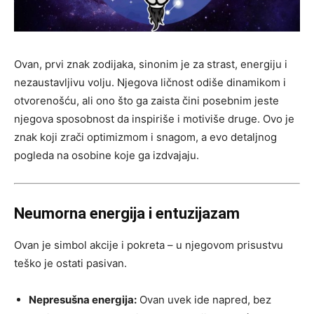
Ovan, prvi znak zodijaka, sinonim je za strast, energiju i
nezaustavljivu volju. Njegova ličnost odiše dinamikom i
otvorenošću, ali ono što ga zaista čini posebnim jeste
njegova sposobnost da inspiriše i motiviše druge. Ovo je
znak koji zrači optimizmom i snagom, a evo detaljnog
pogleda na osobine koje ga izdvajaju.
Neumorna energija i entuzijazam
Ovan je simbol akcije i pokreta – u njegovom prisustvu
teško je ostati pasivan.
Nepresušna energija:
Ovan uvek ide napred, bez