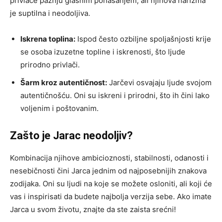
privlače pažnju glasnim ponašanjem, ali njihova harizma
je suptilna i neodoljiva.
Iskrena toplina:
Ispod često ozbiljne spoljašnjosti krije
se osoba izuzetne topline i iskrenosti, što ljude
prirodno privlači.
Šarm kroz autentičnost:
Jarčevi osvajaju ljude svojom
autentičnošću. Oni su iskreni i prirodni, što ih čini lako
voljenim i poštovanim.
Zašto je Jarac neodoljiv?
Kombinacija njihove ambicioznosti, stabilnosti, odanosti i
nesebičnosti čini Jarca jednim od najposebnijih znakova
zodijaka. Oni su ljudi na koje se možete osloniti, ali koji će
vas i inspirisati da budete najbolja verzija sebe. Ako imate
Jarca u svom životu, znajte da ste zaista srećni!