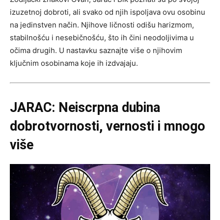
izuzetnoj dobroti, ali svako od njih ispoljava ovu osobinu
na jedinstven način. Njihove ličnosti odišu harizmom,
stabilnošću i nesebičnošću, što ih čini neodoljivima u
očima drugih. U nastavku saznajte više o njihovim
ključnim osobinama koje ih izdvajaju.
JARAC: Neiscrpna dubina
dobrotvornosti, vernosti i mnogo
više