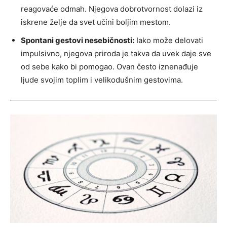
reagovaće odmah. Njegova dobrotvornost dolazi iz
iskrene želje da svet učini boljim mestom.
Spontani gestovi nesebičnosti:
Iako može delovati
impulsivno, njegova priroda je takva da uvek daje sve
od sebe kako bi pomogao. Ovan često iznenađuje
ljude svojim toplim i velikodušnim gestovima.