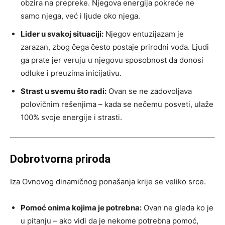
obzira na prepreke. Njegova energija pokreće ne
samo njega, već i ljude oko njega.
Lider u svakoj situaciji:
Njegov entuzijazam je
zarazan, zbog čega često postaje prirodni vođa. Ljudi
ga prate jer veruju u njegovu sposobnost da donosi
odluke i preuzima inicijativu.
Strast u svemu što radi:
Ovan se ne zadovoljava
polovičnim rešenjima – kada se nečemu posveti, ulaže
100% svoje energije i strasti.
Dobrotvorna priroda
Iza Ovnovog dinamičnog ponašanja krije se veliko srce.
Pomoć onima kojima je potrebna:
Ovan ne gleda ko je
u pitanju – ako vidi da je nekome potrebna pomoć,