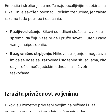
Empatija i strpljenje su među najupečatljivijim osobinama
Bika. On je savršen oslonac u teškim trenucima, jer zaista
razume tuđe potrebe i osećanja.
Pažljivo slušanje:
Bikovi su odlični slušaoci. Uvek su
spremni da čuju vaše brige i pruže savet ili utehu kada
vam je najpotrebnije.
Bezgranično strpljenje:
Njihovo strpljenje omogućava
im da se nose sa izazovima i složenim situacijama, bilo
da je reč o međuljudskim odnosima ili životnim
teškoćama.
Izrazita privrženost voljenima
Bikovi su izuzetno privrženi svojim najbližima i ulažu
ogromnu energiju u izgradnju i očuvanje odnosa.