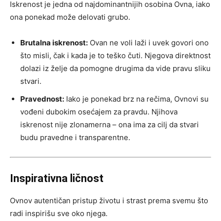
Iskrenost je jedna od najdominantnijih osobina Ovna, iako
ona ponekad može delovati grubo.
Brutalna iskrenost:
Ovan ne voli laži i uvek govori ono
što misli, čak i kada je to teško čuti. Njegova direktnost
dolazi iz želje da pomogne drugima da vide pravu sliku
stvari.
Pravednost:
Iako je ponekad brz na rečima, Ovnovi su
vođeni dubokim osećajem za pravdu. Njihova
iskrenost nije zlonamerna – ona ima za cilj da stvari
budu pravedne i transparentne.
Inspirativna ličnost
Ovnov autentičan pristup životu i strast prema svemu što
radi inspirišu sve oko njega.