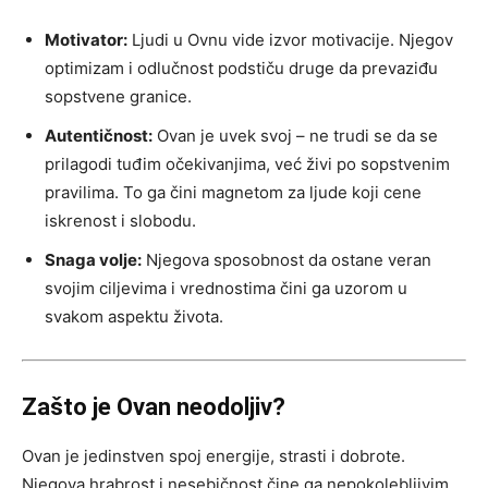
Motivator:
Ljudi u Ovnu vide izvor motivacije. Njegov
optimizam i odlučnost podstiču druge da prevaziđu
sopstvene granice.
Autentičnost:
Ovan je uvek svoj – ne trudi se da se
prilagodi tuđim očekivanjima, već živi po sopstvenim
pravilima. To ga čini magnetom za ljude koji cene
iskrenost i slobodu.
Snaga volje:
Njegova sposobnost da ostane veran
svojim ciljevima i vrednostima čini ga uzorom u
svakom aspektu života.
Zašto je Ovan neodoljiv?
Ovan je jedinstven spoj energije, strasti i dobrote.
Njegova hrabrost i nesebičnost čine ga nepokolebljivim