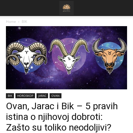
Home
BIK
BIK
HOROSKOP
JARAC
OVAN
Ovan, Jarac i Bik – 5 pravih
istina o njihovoj dobroti:
Zašto su toliko neodoljivi?