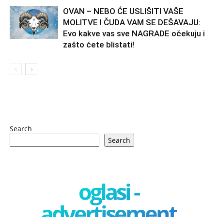
OVAN – NEBO ĆE USLIŠITI VAŠE
MOLITVE I ČUDA VAM SE DEŠAVAJU:
Evo kakve vas sve NAGRADE očekuju i
zašto ćete blistati!
Search
Search
oglasi -
advertisement