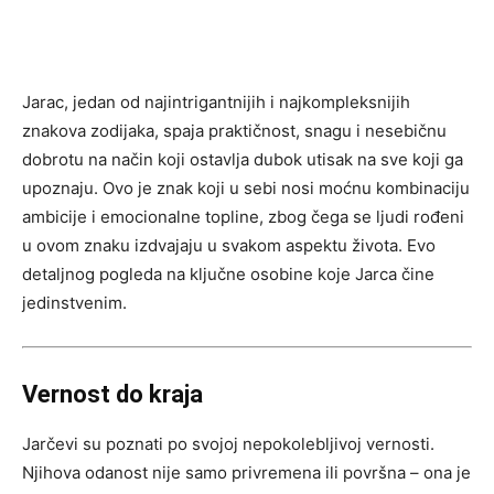
Jarac, jedan od najintrigantnijih i najkompleksnijih
znakova zodijaka, spaja praktičnost, snagu i nesebičnu
dobrotu na način koji ostavlja dubok utisak na sve koji ga
upoznaju. Ovo je znak koji u sebi nosi moćnu kombinaciju
ambicije i emocionalne topline, zbog čega se ljudi rođeni
u ovom znaku izdvajaju u svakom aspektu života. Evo
detaljnog pogleda na ključne osobine koje Jarca čine
jedinstvenim.
Vernost do kraja
Jarčevi su poznati po svojoj nepokolebljivoj vernosti.
Njihova odanost nije samo privremena ili površna – ona je