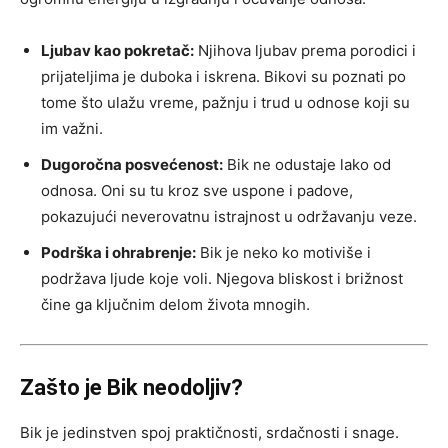
Ljubav kao pokretač:
Njihova ljubav prema porodici i
prijateljima je duboka i iskrena. Bikovi su poznati po
tome što ulažu vreme, pažnju i trud u odnose koji su
im važni.
Dugoročna posvećenost:
Bik ne odustaje lako od
odnosa. Oni su tu kroz sve uspone i padove,
pokazujući neverovatnu istrajnost u održavanju veze.
Podrška i ohrabrenje:
Bik je neko ko motiviše i
podržava ljude koje voli. Njegova bliskost i brižnost
čine ga ključnim delom života mnogih.
Zašto je Bik neodoljiv?
Bik je jedinstven spoj praktičnosti, srdačnosti i snage.