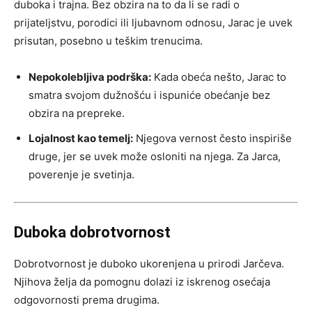
duboka i trajna. Bez obzira na to da li se radi o
prijateljstvu, porodici ili ljubavnom odnosu, Jarac je uvek
prisutan, posebno u teškim trenucima.
Nepokolebljiva podrška:
Kada obeća nešto, Jarac to
smatra svojom dužnošću i ispuniće obećanje bez
obzira na prepreke.
Lojalnost kao temelj:
Njegova vernost često inspiriše
druge, jer se uvek može osloniti na njega. Za Jarca,
poverenje je svetinja.
Duboka dobrotvornost
Dobrotvornost je duboko ukorenjena u prirodi Jarčeva.
Njihova želja da pomognu dolazi iz iskrenog osećaja
odgovornosti prema drugima.