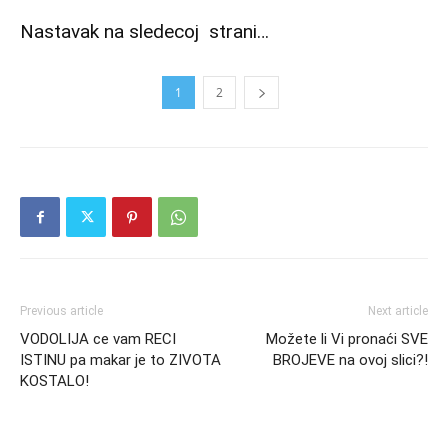
Nastavak na sledecoj strani…
1
2
Previous article
Next article
VODOLIJA ce vam RECI
Možete li Vi pronaći SVE
ISTINU pa makar je to ZIVOTA
BROJEVE na ovoj slici?!
KOSTALO!