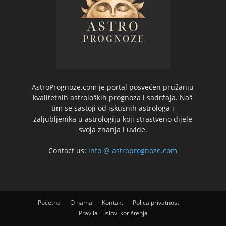
AstroPrognoze.com je portal posvećen pružanju
kvalitetnih astroloških prognoza i sadržaja. Naš
tim se sastoji od iskusnih astrologa i
zaljubljenika u astrologiju koji strastveno dijele
svoja znanja i uvide.
Contact us:
info @ astroprognoze.com
Početna
O nama
Kontakt
Polica privatnosti
Pravila i uslovi korištenja