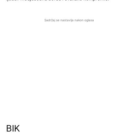
Sadržaj se nastavlja nakon oglasa
BIK