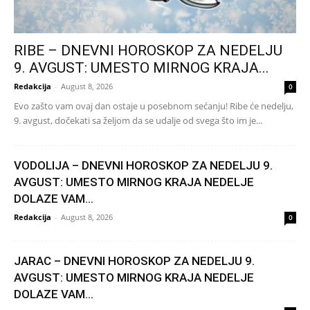
RIBE – DNEVNI HOROSKOP ZA NEDELJU
9. AVGUST: UMESTO MIRNOG KRAJA...
Redakcija
-
August 8, 2026
0
Evo zašto vam ovaj dan ostaje u posebnom sećanju! Ribe će nedelju,
9. avgust, dočekati sa željom da se udalje od svega što im je...
VODOLIJA – DNEVNI HOROSKOP ZA NEDELJU 9.
AVGUST: UMESTO MIRNOG KRAJA NEDELJE
DOLAZE VAM...
Redakcija
-
August 8, 2026
0
JARAC – DNEVNI HOROSKOP ZA NEDELJU 9.
AVGUST: UMESTO MIRNOG KRAJA NEDELJE
DOLAZE VAM...