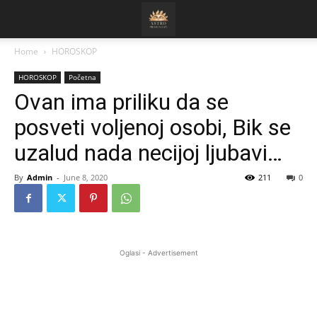
Home
HOROSKOP
HOROSKOP
Početna
Ovan ima priliku da se
posveti voljenoj osobi, Bik se
uzalud nada necijoj ljubavi…
By
Admin
-
June 8, 2020
211
0
Oglasi - Advertisement