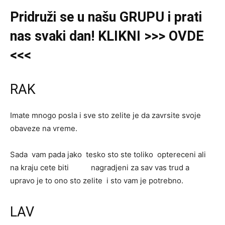
Pridruži se u našu GRUPU i prati
nas svaki dan! KLIKNI >>> OVDE
<<<
RAK
Imate mnogo posla i sve sto zelite je da zavrsite svoje
obaveze na vreme.
Sada vam pada jako tesko sto ste toliko optereceni ali
na kraju cete biti nagradjeni za sav vas trud a
upravo je to ono sto zelite i sto vam je potrebno.
LAV