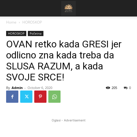
Home
HOROSKOP
HOROSKOP
Početna
OVAN retko kada GRESI jer
odlicno zna kada treba da
SLUSA RAZUM, a kada
SVOJE SRCE!
By
Admin
-
October 6, 2020
205
0
Oglasi - Advertisement