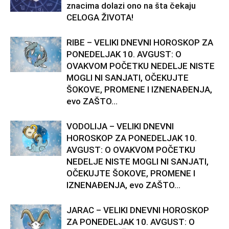
znacima dolazi ono na šta čekaju
CELOGA ŽIVOTA!
RIBE – VELIKI DNEVNI HOROSKOP ZA
PONEDELJAK 10. AVGUST: O
OVAKVOM POČETKU NEDELJE NISTE
MOGLI NI SANJATI, OČEKUJTE
ŠOKOVE, PROMENE I IZNENAĐENJA,
evo ZAŠTO...
VODOLIJA – VELIKI DNEVNI
HOROSKOP ZA PONEDELJAK 10.
AVGUST: O OVAKVOM POČETKU
NEDELJE NISTE MOGLI NI SANJATI,
OČEKUJTE ŠOKOVE, PROMENE I
IZNENAĐENJA, evo ZAŠTO...
JARAC – VELIKI DNEVNI HOROSKOP
ZA PONEDELJAK 10. AVGUST: O