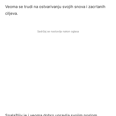
Veoma se trudi na ostvarivanju svojih snova i zacrtanih
ciljeva.
Sadržaj se nastavlja nakon oglasa
Snalažljiv je i veoma dobro upravlja svojim poslom.