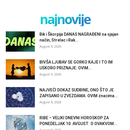
najnovije
Bik i Škorpija DANAS NAGRAĐENI na sjajan
način, Strelac i Rak...
August 9, 2026
BIVŠA LJUBAV SE GORKO KAJE I TO IM
USKORO PRIZNAJE: OVIM...
August 9, 2026
NAJVEĆI DOKAZ SUDBINE, ONO ŠTO JE
ZAPISANO U ZVEZDAMA: OVIM znacima...
August 9, 2026
RIBE – VELIKI DNEVNI HOROSKOP ZA
PONEDELJAK 10. AVGUST: O OVAKVOM...
August 9, 2026