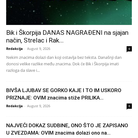
Bik i Škorpija DANAS NAGRAĐENI na sjajan
način, Strelac i Rak...
Redakcija
-
August 9, 2026
0
Nekim znacima dolazi dan koji ostavlja bez teksta. Današnji dan
donosi velike razlike među znacima. Dok će Bik i Škorpija imati
razloga da slave i...
BIVŠA LJUBAV SE GORKO KAJE I TO IM USKORO
PRIZNAJE: OVIM znacima stiže PRILIKA...
Redakcija
-
August 9, 2026
0
NAJVEĆI DOKAZ SUDBINE, ONO ŠTO JE ZAPISANO
U ZVEZDAMA: OVIM znacima dolazi ono na...