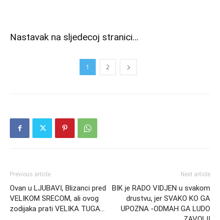
Nastavak na sljedecoj stranici…
1
2
Previous article
Next article
Ovan u LJUBAVI, Blizanci pred
BIK je RADO VIDJEN u svakom
VELIKOM SRECOM, ali ovog
drustvu, jer SVAKO KO GA
zodijaka prati VELIKA TUGA…
UPOZNA -ODMAH GA LUDO
ZAVOLI!