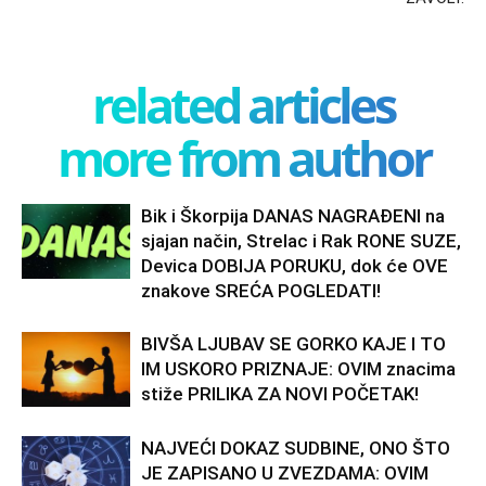
related articles
more from author
Bik i Škorpija DANAS NAGRAĐENI na
sjajan način, Strelac i Rak RONE SUZE,
Devica DOBIJA PORUKU, dok će OVE
znakove SREĆA POGLEDATI!
BIVŠA LJUBAV SE GORKO KAJE I TO
IM USKORO PRIZNAJE: OVIM znacima
stiže PRILIKA ZA NOVI POČETAK!
NAJVEĆI DOKAZ SUDBINE, ONO ŠTO
JE ZAPISANO U ZVEZDAMA: OVIM