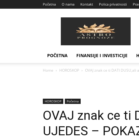
Početna
O nama
Kontakt
Polica privatnosti
Prav
Astro
Prognoze
POČETNA
FINANSIJE I INVESTICIJE
Home
HOROSKOP
OVAJ znak ce ti DATI DUSU,ali 
HOROSKOP
Početna
OVAJ znak ce ti 
UJEDES – POKAZ