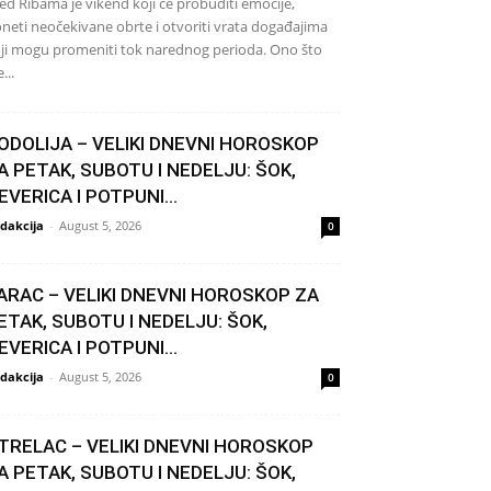
ed Ribama je vikend koji će probuditi emocije,
neti neočekivane obrte i otvoriti vrata događajima
ji mogu promeniti tok narednog perioda. Ono što
...
ODOLIJA – VELIKI DNEVNI HOROSKOP
A PETAK, SUBOTU I NEDELJU: ŠOK,
EVERICA I POTPUNI...
dakcija
-
August 5, 2026
0
ARAC – VELIKI DNEVNI HOROSKOP ZA
ETAK, SUBOTU I NEDELJU: ŠOK,
EVERICA I POTPUNI...
dakcija
-
August 5, 2026
0
TRELAC – VELIKI DNEVNI HOROSKOP
A PETAK, SUBOTU I NEDELJU: ŠOK,