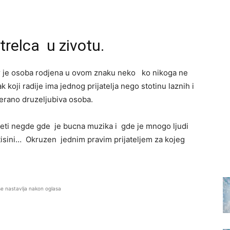
trelca u zivotu.
 Jer je osoba rodjena u ovom znaku neko ko nikoga ne
k koji radije ima jednog prijatelja nego stotinu laznih i
terano druzeljubiva osoba.
eti negde gde je bucna muzika i gde je mnogo ljudi
tisini… Okruzen jednim pravim prijateljem za kojeg
se nastavlja nakon oglasa