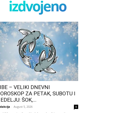
izdvojeno
IBE – VELIKI DNEVNI
OROSKOP ZA PETAK, SUBOTU I
EDELJU: ŠOK,...
dakcija
-
August 5, 2026
0