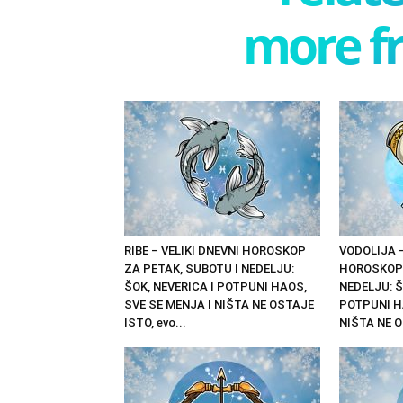
more f
RIBE – VELIKI DNEVNI HOROSKOP
VODOLIJA –
ZA PETAK, SUBOTU I NEDELJU:
HOROSKOP 
ŠOK, NEVERICA I POTPUNI HAOS,
NEDELJU: Š
SVE SE MENJA I NIŠTA NE OSTAJE
POTPUNI H
ISTO, evo...
NIŠTA NE O