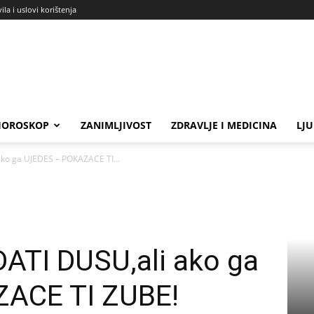
ila i uslovi korištenja
HOROSKOP
ZANIMLJIVOST
ZDRAVLJE I MEDICINA
LJ
ako ga UJEDES – POKAZACE TI...
DATI DUSU,ali ako ga
ACE TI ZUBE!