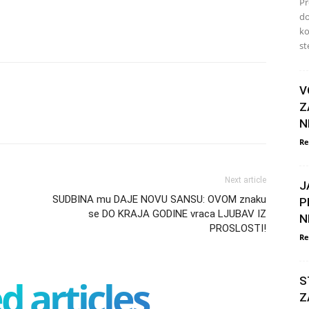
Pr
do
ko
ste
V
Z
N
Re
Next article
J
SUDBINA mu DAJE NOVU SANSU: OVOM znaku
P
se DO KRAJA GODINE vraca LJUBAV IZ
N
PROSLOSTI!
Re
d articles
S
Z