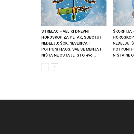
STRELAC – VELIKI DNEVNI
ŠKORPIJA –
HOROSKOP ZA PETAK, SUBOTU I
HOROSKOP 
NEDELJU: ŠOK, NEVERICA I
NEDELJU: Š
POTPUNI HAOS, SVE SE MENJA I
POTPUNI H
NIŠTA NE OSTAJE ISTO, evo...
NIŠTA NE O