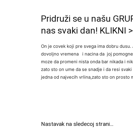
Pridruži se u našu GRUP
nas svaki dan! KLIKNI 
On je covek koji pre svega ima dobru dusu
dovoljno vremena i nacina da joj pomogne a
moze da promeni nista onda bar nikada i nik
zato sto on ume da se snadje i da resi svak
jedna od najvecih vrlina,zato sto on prosto 
Nastavak na sledecoj strani…