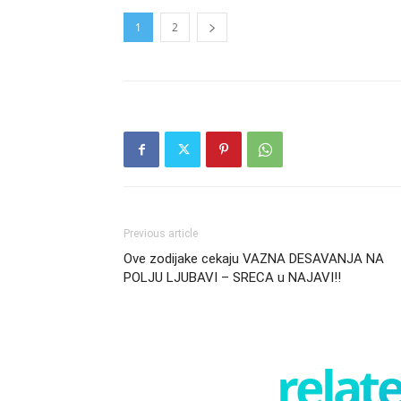
1
2
Previous article
Ove zodijake cekaju VAZNA DESAVANJA NA
POLJU LJUBAVI – SRECA u NAJAVI!!
relate