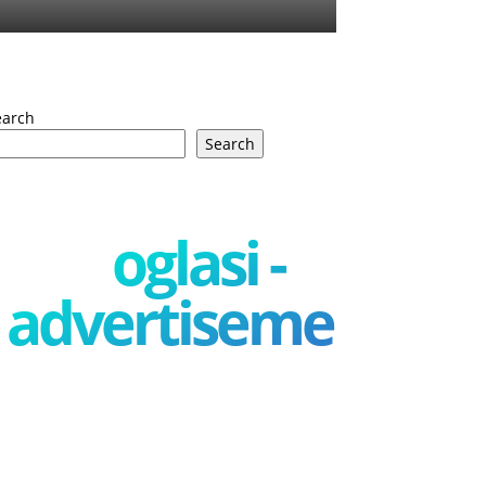
earch
Search
oglasi -
advertisement