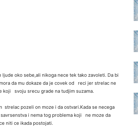
ljude oko sebe,ali nikoga nece tek tako zavoleti. Da bi
 mora da mu dokaze da je covek od reci jer strelac ne
e koji svoju srecu grade na tudjim suzama.
 strelac pozeli on moze i da ostvari.Kada se necega
o savrsenstva i nema tog problema koji ne moze da
 niti ce ikada postojati.