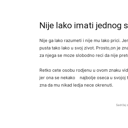
Nije lako imati jednog s
Nije ga lako razumeti i nije mu lako prici.
pusta tako lako u svoj zivot. Prosto,on je zna
za njega se moze slobodno reci da nije pre
Retko cete osobu rodjenu u ovom znaku vid
jer ona se nekako najbolje oseca u svojoj 
zna da mu nikad ledja nece okrenuti.
Sadržaj 