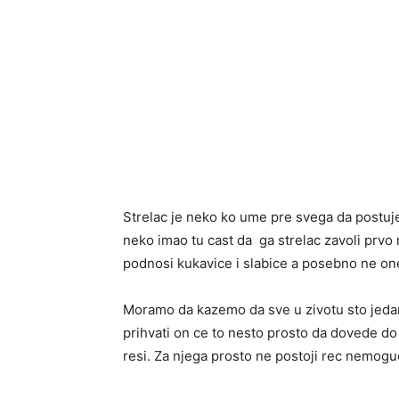
Strelac je neko ko ume pre svega da postuje 
neko imao tu cast da ga strelac zavoli prvo
podnosi kukavice i slabice a posebno ne on
Moramo da kazemo da sve u zivotu sto jedan
prihvati on ce to nesto prosto da dovede d
resi. Za njega prosto ne postoji rec nemoguce