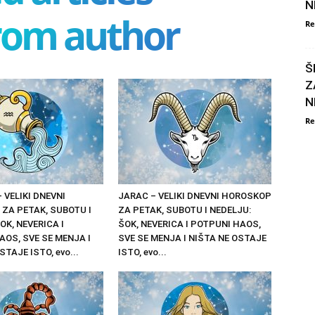
N
rom author
Re
Š
Z
N
Re
 VELIKI DNEVNI
JARAC – VELIKI DNEVNI HOROSKOP
ZA PETAK, SUBOTU I
ZA PETAK, SUBOTU I NEDELJU:
OK, NEVERICA I
ŠOK, NEVERICA I POTPUNI HAOS,
AOS, SVE SE MENJA I
SVE SE MENJA I NIŠTA NE OSTAJE
STAJE ISTO, evo...
ISTO, evo...