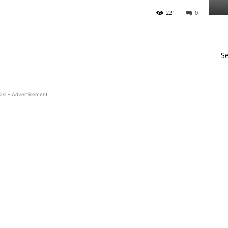
221
0
S
asi - Advertisement