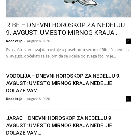
RIBE – DNEVNI HOROSKOP ZA NEDELJU
9. AVGUST: UMESTO MIRNOG KRAJA...
Redakcija
-
August 8, 2026
0
Evo zašto vam ovaj dan ostaje u posebnom sećanju! Ribe će nedelju,
9. avgust, dočekati sa željom da se udalje od svega što im je...
VODOLIJA – DNEVNI HOROSKOP ZA NEDELJU 9.
AVGUST: UMESTO MIRNOG KRAJA NEDELJE
DOLAZE VAM...
Redakcija
-
August 8, 2026
0
JARAC – DNEVNI HOROSKOP ZA NEDELJU 9.
AVGUST: UMESTO MIRNOG KRAJA NEDELJE
DOLAZE VAM...