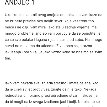
ANDJEO 1
Ukoliko ste izabrali ovog andjela on dolazi da vam kaze da
ne brinete previse oko nekih stvari koje vas trenutno
muce i ne daju vam mira. Iako ste u zadnje vrijeme imali
mnogo problema, andjeo vam porucuje da se opustite, jer
ce se sve polako i lagano rijesiti samo od sebe. Na mnoge
stvari ne mozemo da uticemo. Zivot nam salje razna
iskusenja i borbu ali je jako vazno kako se nosimo sa svim
tim.
Iako vam nekada sve izgleda strasno i imate osjecaj kao
da je cijeli svijet protiv vas, znajte da nije tako. Nekada
jednostavno moramo proci odredjene stvari i iskusenja
da bi mogli da iz svega izadjemo jaci i bolji. Ne plasite se