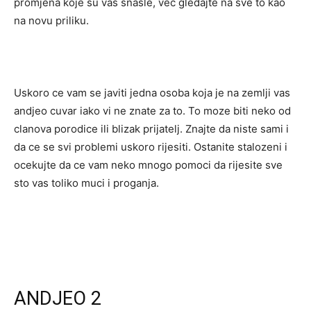
promjena koje su vas snasle, vec gledajte na sve to kao
na novu priliku.
Uskoro ce vam se javiti jedna osoba koja je na zemlji vas
andjeo cuvar iako vi ne znate za to. To moze biti neko od
clanova porodice ili blizak prijatelj. Znajte da niste sami i
da ce se svi problemi uskoro rijesiti. Ostanite stalozeni i
ocekujte da ce vam neko mnogo pomoci da rijesite sve
sto vas toliko muci i proganja.
ANDJEO 2