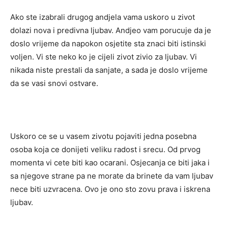
Ako ste izabrali drugog andjela vama uskoro u zivot
dolazi nova i predivna ljubav. Andjeo vam porucuje da je
doslo vrijeme da napokon osjetite sta znaci biti istinski
voljen. Vi ste neko ko je cijeli zivot zivio za ljubav. Vi
nikada niste prestali da sanjate, a sada je doslo vrijeme
da se vasi snovi ostvare.
Uskoro ce se u vasem zivotu pojaviti jedna posebna
osoba koja ce donijeti veliku radost i srecu. Od prvog
momenta vi cete biti kao ocarani. Osjecanja ce biti jaka i
sa njegove strane pa ne morate da brinete da vam ljubav
nece biti uzvracena. Ovo je ono sto zovu prava i iskrena
ljubav.