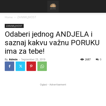
Home
ZANIMLJIVOST
ZANIMLJIVOST
Odaberi jednog ANDJELA i
saznaj kakvu važnu PORUKU
ima za tebe!
By
Admin
-
September 23, 2019
2687
0
Oglasi - Advertisement