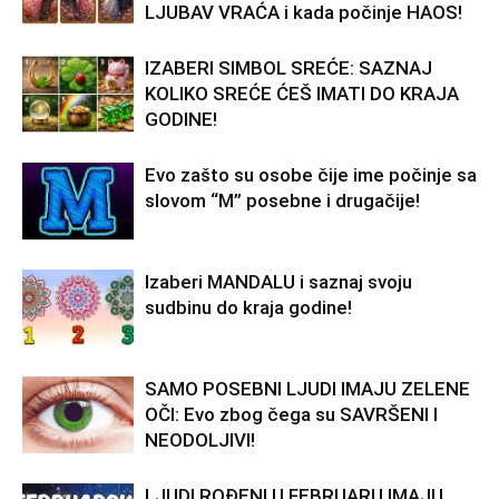
LJUBAV VRAĆA i kada počinje HAOS!
IZABERI SIMBOL SREĆE: SAZNAJ
KOLIKO SREĆE ĆEŠ IMATI DO KRAJA
GODINE!
Evo zašto su osobe čije ime počinje sa
slovom “M” posebne i drugačije!
Izaberi MANDALU i saznaj svoju
sudbinu do kraja godine!
SAMO POSEBNI LJUDI IMAJU ZELENE
OČI: Evo zbog čega su SAVRŠENI I
NEODOLJIVI!
LJUDI ROĐENI U FEBRUARU IMAJU