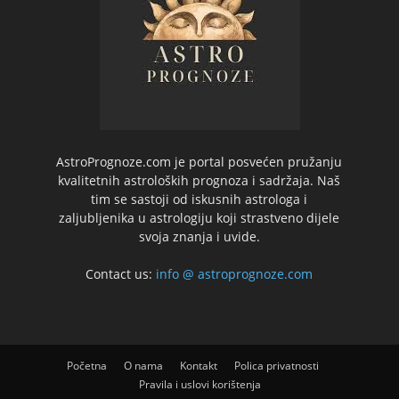
AstroPrognoze.com je portal posvećen pružanju
kvalitetnih astroloških prognoza i sadržaja. Naš
tim se sastoji od iskusnih astrologa i
zaljubljenika u astrologiju koji strastveno dijele
svoja znanja i uvide.
Contact us:
info @ astroprognoze.com
Početna
O nama
Kontakt
Polica privatnosti
Pravila i uslovi korištenja