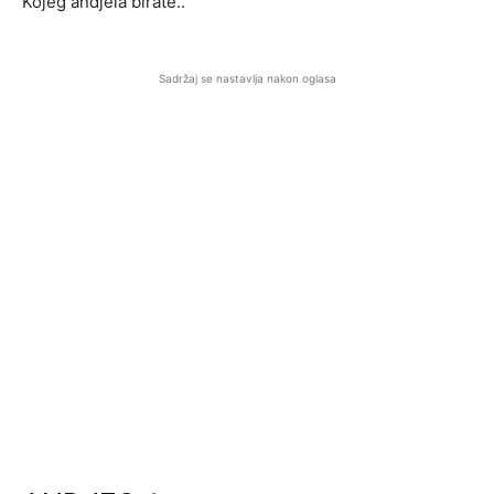
Kojeg andjela birate..
Sadržaj se nastavlja nakon oglasa