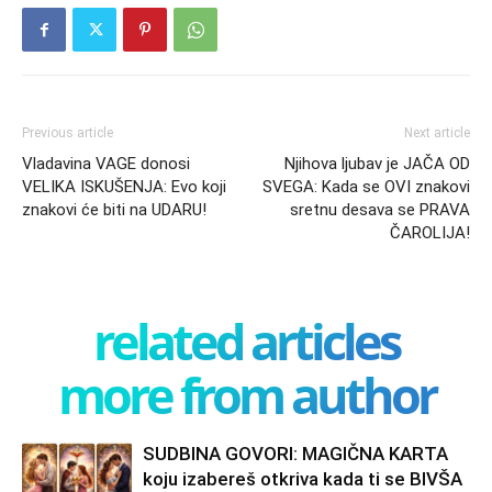
Previous article
Next article
Vladavina VAGE donosi
Njihova ljubav je JAČA OD
VELIKA ISKUŠENJA: Evo koji
SVEGA: Kada se OVI znakovi
znakovi će biti na UDARU!
sretnu desava se PRAVA
ČAROLIJA!
related articles
more from author
SUDBINA GOVORI: MAGIČNA KARTA
koju izabereš otkriva kada ti se BIVŠA