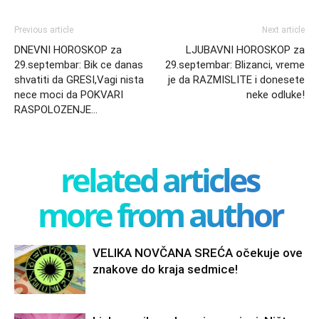
Previous article
Next article
DNEVNI HOROSKOP za
LJUBAVNI HOROSKOP za
29.septembar: Bik ce danas
29.septembar: Blizanci, vreme
shvatiti da GRESI,Vagi nista
je da RAZMISLITE i donesete
nece moci da POKVARI
neke odluke!
RASPOLOZENJE…
related articles
more from author
VELIKA NOVČANA SREĆA očekuje ove
znakove do kraja sedmice!