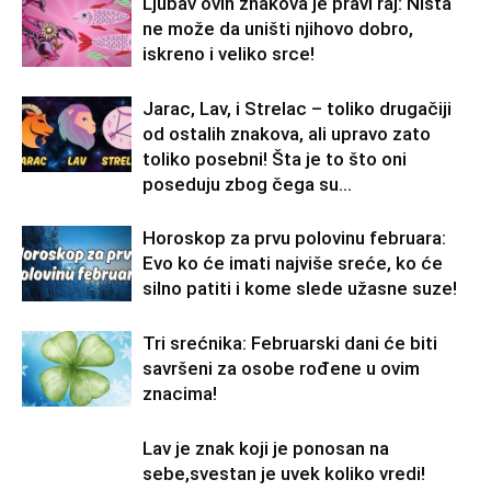
Ljubav ovih znakova je pravi raj: Ništa
ne može da uništi njihovo dobro,
iskreno i veliko srce!
Jarac, Lav, i Strelac – toliko drugačiji
od ostalih znakova, ali upravo zato
toliko posebni! Šta je to što oni
poseduju zbog čega su...
Horoskop za prvu polovinu februara:
Evo ko će imati najviše sreće, ko će
silno patiti i kome slede užasne suze!
Tri srećnika: Februarski dani će biti
savršeni za osobe rođene u ovim
znacima!
Lav je znak koji je ponosan na
sebe,svestan je uvek koliko vredi!