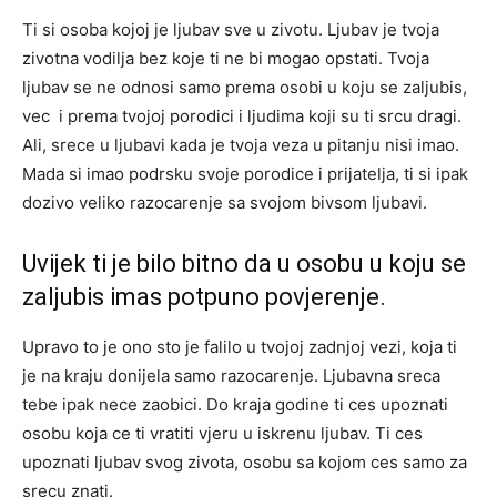
Ti si osoba kojoj je ljubav sve u zivotu. Ljubav je tvoja
zivotna vodilja bez koje ti ne bi mogao opstati. Tvoja
ljubav se ne odnosi samo prema osobi u koju se zaljubis,
vec i prema tvojoj porodici i ljudima koji su ti srcu dragi.
Ali, srece u ljubavi kada je tvoja veza u pitanju nisi imao.
Mada si imao podrsku svoje porodice i prijatelja, ti si ipak
dozivo veliko razocarenje sa svojom bivsom ljubavi.
Uvijek ti je bilo bitno da u osobu u koju se
zaljubis imas potpuno povjerenje.
Upravo to je ono sto je falilo u tvojoj zadnjoj vezi, koja ti
je na kraju donijela samo razocarenje. Ljubavna sreca
tebe ipak nece zaobici. Do kraja godine ti ces upoznati
osobu koja ce ti vratiti vjeru u iskrenu ljubav. Ti ces
upoznati ljubav svog zivota, osobu sa kojom ces samo za
srecu znati.