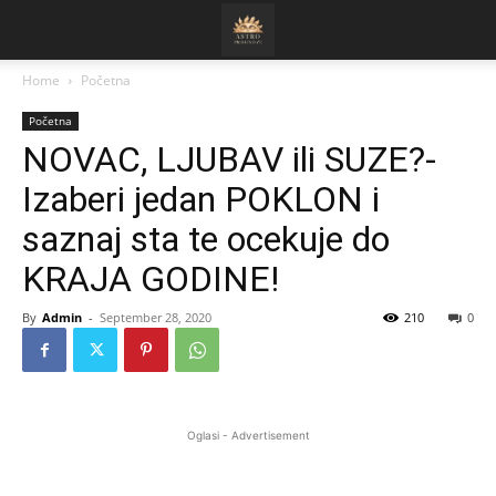
Home
Početna
Početna
NOVAC, LJUBAV ili SUZE?-
Izaberi jedan POKLON i
saznaj sta te ocekuje do
KRAJA GODINE!
By
Admin
-
September 28, 2020
210
0
Oglasi - Advertisement