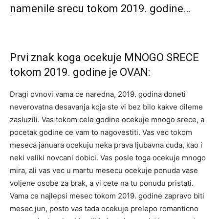
namenile srecu tokom 2019. godine…
Prvi znak koga ocekuje MNOGO SRECE
tokom 2019. godine je OVAN:
Dragi ovnovi vama ce naredna, 2019. godina doneti
neverovatna desavanja koja ste vi bez bilo kakve dileme
zasluzili. Vas tokom cele godine ocekuje mnogo srece, a
pocetak godine ce vam to nagovestiti. Vas vec tokom
meseca januara ocekuju neka prava ljubavna cuda, kao i
neki veliki novcani dobici. Vas posle toga ocekuje mnogo
mira, ali vas vec u martu mesecu ocekuje ponuda vase
voljene osobe za brak, a vi cete na tu ponudu pristati.
Vama ce najlepsi mesec tokom 2019. godine zapravo biti
mesec jun, posto vas tada ocekuje prelepo romanticno