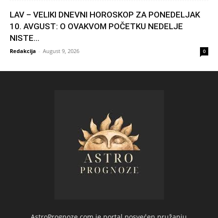
LAV – VELIKI DNEVNI HOROSKOP ZA PONEDELJAK
10. AVGUST: O OVAKVOM POČETKU NEDELJE
NISTE...
Redakcija
-
August 9, 2026
0
AstroPrognoze.com je portal posvećen pružanju