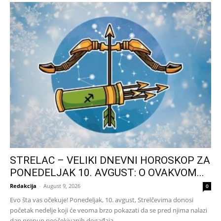
STRELAC – VELIKI DNEVNI HOROSKOP ZA
PONEDELJAK 10. AVGUST: O OVAKVOM...
Redakcija
-
August 9, 2026
0
Evo šta vas očekuje! Ponedeljak, 10. avgust, Strelčevima donosi
početak nedelje koji će veoma brzo pokazati da se pred njima nalazi
dan prepun neočekivanih događaja,...