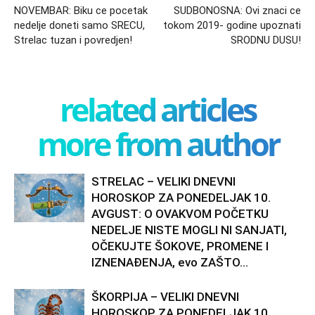
NOVEMBAR: Biku ce pocetak
SUDBONOSNA: Ovi znaci ce
nedelje doneti samo SRECU,
tokom 2019- godine upoznati
Strelac tuzan i povredjen!
SRODNU DUSU!
related articles
more from author
STRELAC – VELIKI DNEVNI
HOROSKOP ZA PONEDELJAK 10.
AVGUST: O OVAKVOM POČETKU
NEDELJE NISTE MOGLI NI SANJATI,
OČEKUJTE ŠOKOVE, PROMENE I
IZNENAĐENJA, evo ZAŠTO...
ŠKORPIJA – VELIKI DNEVNI
HOROSKOP ZA PONEDELJAK 10.