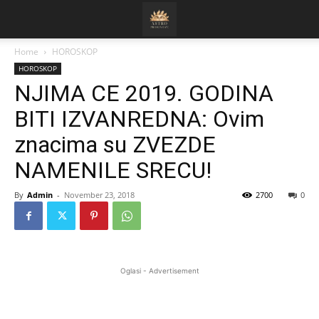
Home
HOROSKOP
HOROSKOP
NJIMA CE 2019. GODINA
BITI IZVANREDNA: Ovim
znacima su ZVEZDE
NAMENILE SRECU!
By
Admin
-
November 23, 2018
2700
0
Oglasi - Advertisement