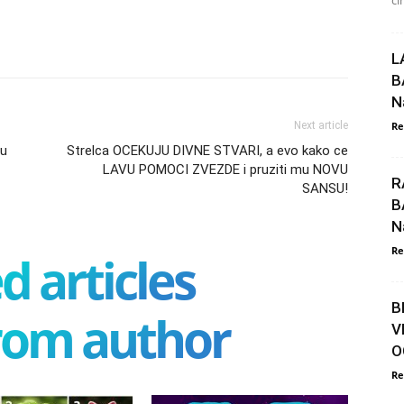
či
L
B
N
Next article
Re
nu
Strelca OCEKUJU DIVNE STVARI, a evo kako ce
LAVU POMOCI ZVEZDE i pruziti mu NOVU
R
SANSU!
B
N
Re
d articles
B
rom author
V
O
Re