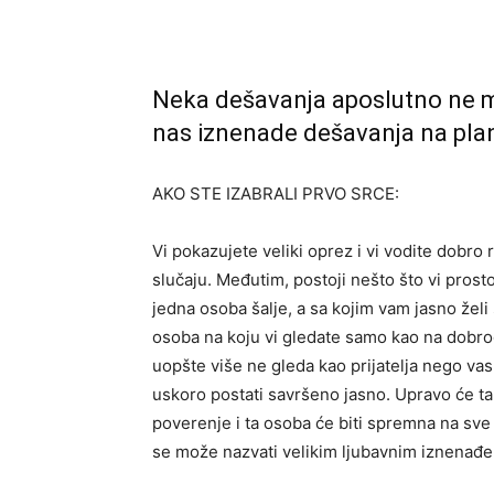
Neka dešavanja aposlutno ne m
nas iznenade dešavanja na plan
AKO STE IZABRALI PRVO SRCE:
Vi pokazujete veliki oprez i vi vodite dobro
slučaju. Međutim, postoji nešto što vi prost
jedna osoba šalje, a sa kojim vam jasno želi 
osoba na koju vi gledate samo kao na dobrog 
uopšte više ne gleda kao prijatelja nego vas 
uskoro postati savršeno jasno. Upravo će ta 
poverenje i ta osoba će biti spremna na sv
se može nazvati velikim ljubavnim iznenađen