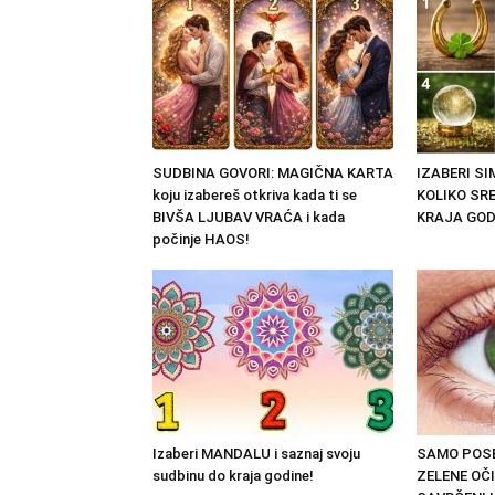
SUDBINA GOVORI: MAGIČNA KARTA
IZABERI S
koju izabereš otkriva kada ti se
KOLIKO SRE
BIVŠA LJUBAV VRAĆA i kada
KRAJA GOD
počinje HAOS!
Izaberi MANDALU i saznaj svoju
SAMO POSE
sudbinu do kraja godine!
ZELENE OČI