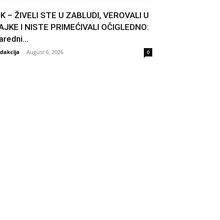
IK – ŽIVELI STE U ZABLUDI, VEROVALI U
AJKE I NISTE PRIMEĆIVALI OČIGLEDNO:
aredni...
dakcija
-
August 6, 2026
0