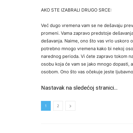
AKO STE IZABRALI DRUGO SRCE:
Već dugo vremena vam se ne dešavaju previše
promeni. Vama zapravo predstoje dešavanja 
dešavanja. Naime, ono što vas vrlo uskoro o
potrebno mnogo vremena kako bi nekoj osobi u
narednog perioda. Vi ćete zapravo tokom n
osobu koja će vam se jako mnogo dopasti, a
osobom. Ono što vas očekuje jeste ljubavno
Nastavak na sledećoj stranici…
1
2