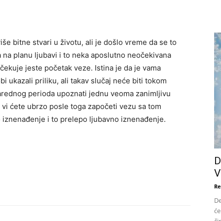
 bitne stvari u životu, ali je došlo vreme da se to
na planu ljubavi i to neka aposlutno neočekivana
čekuje jeste početak veze. Istina je da je vama
kazali priliku, ali takav slučaj neće biti tokom
arednog perioda upoznati jednu veoma zanimljivu
 vi ćete ubrzo posle toga započeti vezu sa tom
 iznenađenje i to prelepo ljubavno iznenađenje.
D
V
Re
De
će