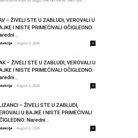
njenicama koje su dugo bile skrivene. Iako ste...
AV – ŽIVELI STE U ZABLUDI, VEROVALI U
AJKE I NISTE PRIMEĆIVALI OČIGLEDNO:
aredni...
dakcija
-
August 6, 2026
0
AK – ŽIVELI STE U ZABLUDI, VEROVALI U
AJKE I NISTE PRIMEĆIVALI OČIGLEDNO:
aredni...
dakcija
-
August 6, 2026
0
LIZANCI – ŽIVELI STE U ZABLUDI,
EROVALI U BAJKE I NISTE PRIMEĆIVALI
ČIGLEDNO: Naredni...
dakcija
-
August 6, 2026
0