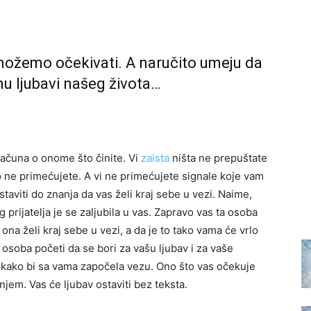
ožemo očekivati. A naručito umeju da
u ljubavi našeg života…
 računa o onome što činite. Vi
zaista
ništa ne prepuštate
o ne primećujete. A vi ne primećujete signale koje vam
staviti do znanja da vas želi kraj sebe u vezi. Naime,
prijatelja je se zaljubila u vas. Zapravo vas ta osoba
ona želi kraj sebe u vezi, a da je to tako vama će vrlo
osoba početi da se bori za vašu ljubav i za vaše
e kako bi sa vama započela vezu. Ono što vas očekuje
jem. Vas će ljubav ostaviti bez teksta.