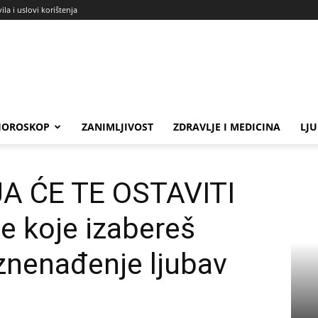
ila i uslovi korištenja
HOROSKOP
ZANIMLJIVOST
ZDRAVLJE I MEDICINA
LJ
ITI BEZ TEKSTA: Srce koje izabereš otkriva kakvo...
 ĆE TE OSTAVITI
e koje izabereš
iznenađenje ljubav