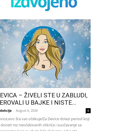
izdvojeno
EVICA – ŽIVELI STE U ZABLUDI,
EROVALI U BAJKE I NISTE...
dakcija
-
August 6, 2026
0
vice,evo šta vas očekuje!Za Device dolazi period koji
 doneti niz neočekivanih otkrića i suočavanje sa