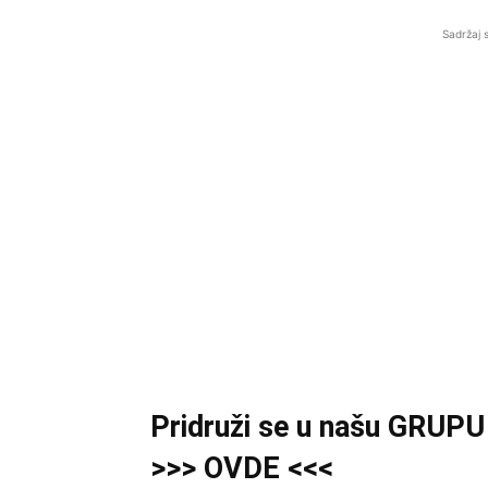
Sadržaj 
Pridruži se u našu GRUPU 
>>> OVDE <<<