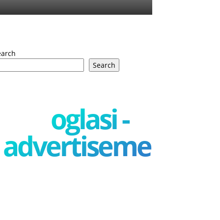
earch
Search
oglasi -
advertisement