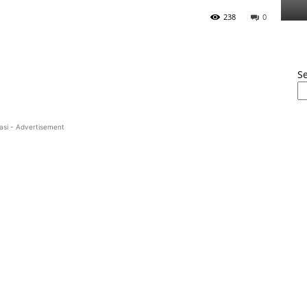
238
0
S
asi - Advertisement