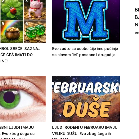
B
B
N
Re
IMBOL SREĆE: SAZNAJ
Evo zašto su osobe čije ime počinje
ĆE ĆEŠ IMATI DO
sa slovom “M” posebne i drugačije!
INE!
BNI LJUDI IMAJU
LJUDI ROĐENI U FEBRUARU IMAJU
: Evo zbog čega su
VELIKU DUŠU: Evo zbog čega ih