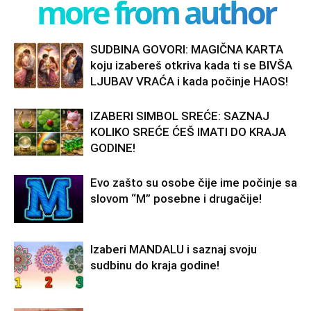
more from author
SUDBINA GOVORI: MAGIČNA KARTA
koju izabereš otkriva kada ti se BIVŠA
LJUBAV VRAĆA i kada počinje HAOS!
IZABERI SIMBOL SREĆE: SAZNAJ
KOLIKO SREĆE ĆEŠ IMATI DO KRAJA
GODINE!
Evo zašto su osobe čije ime počinje sa
slovom “M” posebne i drugačije!
Izaberi MANDALU i saznaj svoju
sudbinu do kraja godine!