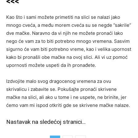
<<<
Kao što i sami možete primetiti na slici se nalazi jako
mnogo cveća, a među morem cveća su se negde ”sakrile”
dve mačke. Naravno da vi njih ne možete pronaći lako
nego će vam za to biti potrebno mnogo vremena. Sasvim
sigurno će vam biti potrebno vreme, kao i velika upornost
kako bi pronašli obe mačke na ovoj slici. Ali vi uz pomoć
upornosti možete uspeti da ih pronađete.
Izdvojite malo svog dragocenog vremena za ovu
skrivalicu i zabavite se. Pokušajte pronaći skrivene
mačke na slici, ali ako u tome i ne uspete, ne brinite, jer
ćemo vam mi ispod otkriti gde se skrivene mačke nalaze.
Nastavak na sledećoj stranici…