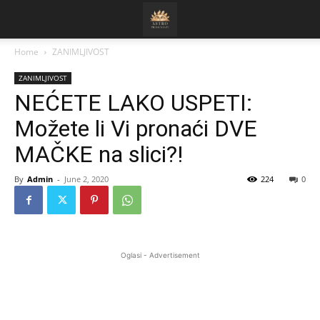
Home
ZANIMLJIVOST
ZANIMLJIVOST
NEĆETE LAKO USPETI:
Možete li Vi pronaći DVE
MAČKE na slici?!
By
Admin
-
June 2, 2020
224
0
Oglasi - Advertisement