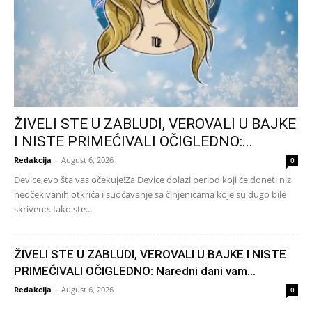
ŽIVELI STE U ZABLUDI, VEROVALI U BAJKE
I NISTE PRIMEĆIVALI OČIGLEDNO:...
Redakcija
-
August 6, 2026
0
Device,evo šta vas očekuje!Za Device dolazi period koji će doneti niz
neočekivanih otkrića i suočavanje sa činjenicama koje su dugo bile
skrivene. Iako ste...
ŽIVELI STE U ZABLUDI, VEROVALI U BAJKE I NISTE
PRIMEĆIVALI OČIGLEDNO: Naredni dani vam...
Redakcija
-
August 6, 2026
0