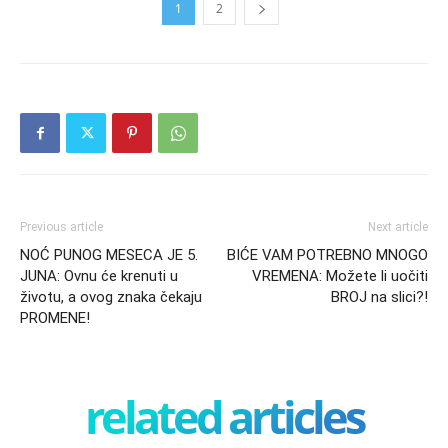
1
2
Previous article
Next article
NOĆ PUNOG MESECA JE 5.
BIĆE VAM POTREBNO MNOGO
JUNA: Ovnu će krenuti u
VREMENA: Možete li uočiti
životu, a ovog znaka čekaju
BROJ na slici?!
PROMENE!
related articles