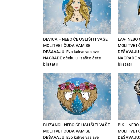
DEVICA – NEBO ĆE USLIŠITI VAŠE
LAV- NEBO 
MOLITVE I ČUDA VAM SE
MOLITVE I
DEŠAVAJU: Evo kakve vas sve
DEŠAVAJU: 
NAGRADE očekuju i zašto ćete
NAGRADE oč
blistati!
blistati!
BLIZANCI- NEBO ĆE USLIŠITI VAŠE
BIK – NEBO
MOLITVE I ČUDA VAM SE
MOLITVE I
DEŠAVAJU: Evo kakve vas sve
DEŠAVAJU: 