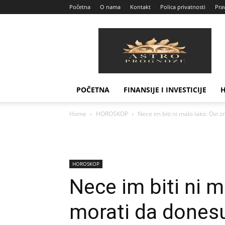
Početna
O nama
Kontakt
Polica privatnosti
Prav
Astro
Prognoze
POČETNA
FINANSIJE I INVESTICIJE
Home
HOROSKOP
Nece im biti ni malo lako: Ovi z
HOROSKOP
Nece im biti ni m
morati da dones