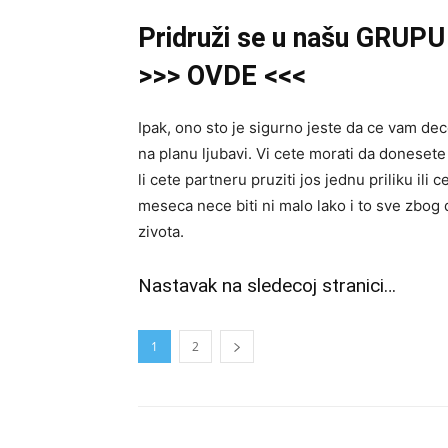
Pridruži se u našu GRUPU 
>>> OVDE <<<
Ipak, ono sto je sigurno jeste da ce vam de
na planu ljubavi. Vi cete morati da donesete
li cete partneru pruziti jos jednu priliku il
meseca nece biti ni malo lako i to sve zbog
zivota.
Nastavak na sledecoj stranici…
1
2