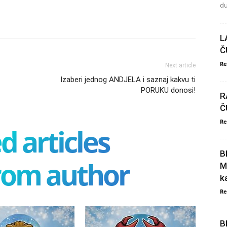
du
L
Č
Re
Next article
Izaberi jednog ANDJELA i saznaj kakvu ti
PORUKU donosi!
R
Č
Re
d articles
B
rom author
M
k
Re
B