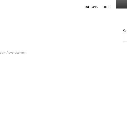
9496
0
S
asi - Advertisement