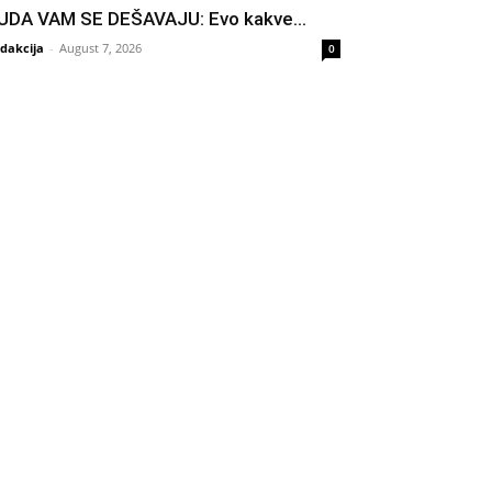
UDA VAM SE DEŠAVAJU: Evo kakve...
dakcija
-
August 7, 2026
0