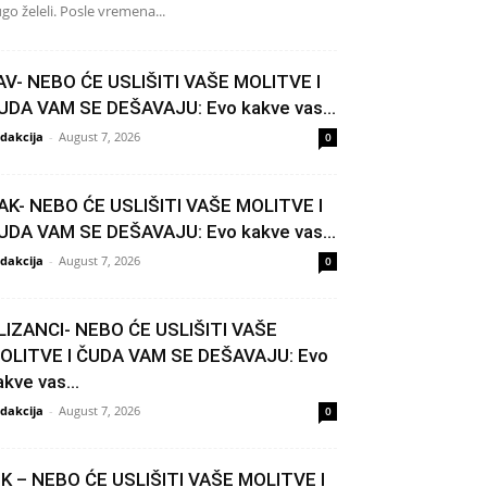
go želeli. Posle vremena...
AV- NEBO ĆE USLIŠITI VAŠE MOLITVE I
UDA VAM SE DEŠAVAJU: Evo kakve vas...
dakcija
-
August 7, 2026
0
AK- NEBO ĆE USLIŠITI VAŠE MOLITVE I
UDA VAM SE DEŠAVAJU: Evo kakve vas...
dakcija
-
August 7, 2026
0
LIZANCI- NEBO ĆE USLIŠITI VAŠE
OLITVE I ČUDA VAM SE DEŠAVAJU: Evo
akve vas...
dakcija
-
August 7, 2026
0
IK – NEBO ĆE USLIŠITI VAŠE MOLITVE I