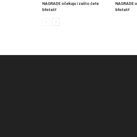
NAGRADE očekuju i zašto ćete
NAGRADE oč
blistati!
blistati!