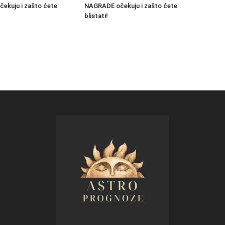
ekuju i zašto ćete
NAGRADE očekuju i zašto ćete
blistati!