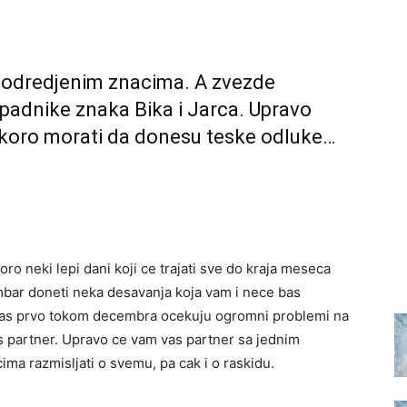
i odredjenim znacima. A zvezde
ipadnike znaka Bika i Jarca. Upravo
skoro morati da donesu teske odluke…
oro neki lepi dani koji ce trajati sve do kraja meseca
ar doneti neka desavanja koja vam i nece bas
. Vas prvo tokom decembra ocekuju ogromni problemi na
as partner. Upravo ce vam vas partner sa jednim
ima razmisljati o svemu, pa cak i o raskidu.