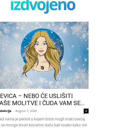
izdvojeno
EVICA – NEBO ĆE USLIŠITI
AŠE MOLITVE I ČUDA VAM SE...
dakcija
-
August 7, 2026
0
ed vama je period u kojem biste mogli imati osećaj
 se mnoge stvari konačno slažu baš onako kako ste