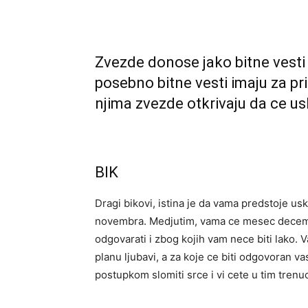
Zvezde donose jako bitne vest
posebno bitne vesti imaju za pr
njima zvezde otkrivaju da ce u
BIK
Dragi bikovi, istina je da vama predstoje usk
novembra. Medjutim, vama ce mesec decemb
odgovarati i zbog kojih vam nece biti lako
planu ljubavi, a za koje ce biti odgovoran v
postupkom slomiti srce i vi cete u tim trenuc