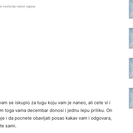
se nastavlja nakon oglasa
vam se iskupio za tugu koju vam je naneo, ali cete vi i
Sem toga vama decembar donosi i jednu lepu priliku. On
je i da pocnete obavljati posao kakav vam i odgovara,
te sami.