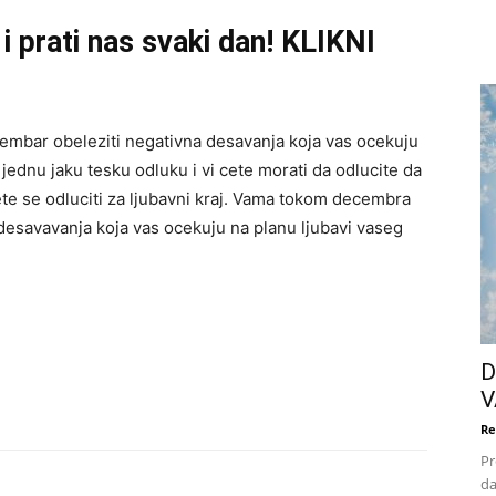
i prati nas svaki dan! KLIKNI
cembar obeleziti negativna desavanja koja vas ocekuju
 jednu jaku tesku odluku i vi cete morati da odlucite da
i cete se odluciti za ljubavni kraj. Vama tokom decembra
 desavavanja koja vas ocekuju na planu ljubavi vaseg
D
V
Re
Pr
da