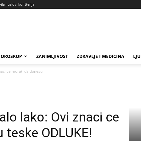
ila i uslovi korištenja
HOROSKOP
ZANIMLJIVOST
ZDRAVLJE I MEDICINA
LJ
naci ce morati da donesu...
alo lako: Ovi znaci ce
u teske ODLUKE!