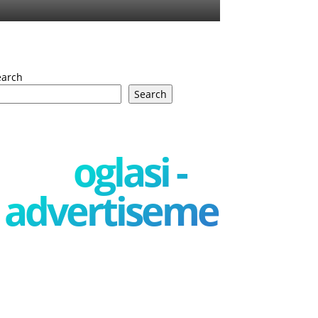
earch
Search
oglasi -
advertisement