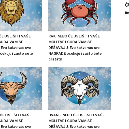
Č
Re
ĆE USLIŠITI VAŠE
RAK- NEBO ĆE USLIŠITI VAŠE
 ČUDA VAM SE
MOLITVE I ČUDA VAM SE
Evo kakve vas sve
DEŠAVAJU: Evo kakve vas sve
ekuju i zašto ćete
NAGRADE očekuju i zašto ćete
blistati!
 ĆE USLIŠITI VAŠE
OVAN – NEBO ĆE USLIŠITI VAŠE
 ČUDA VAM SE
MOLITVE I ČUDA VAM SE
Evo kakve vas sve
DEŠAVAJU: Evo kakve vas sve