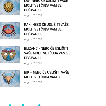
LAV- NEBO ĆE USLIŠITI VAŠE
MOLITVE I ČUDA VAM SE
DEŠAVAJU:...
August 7, 2026
RAK- NEBO ĆE USLIŠITI VAŠE
MOLITVE I ČUDA VAM SE
DEŠAVAJU:...
August 7, 2026
BLIZANCI- NEBO ĆE USLIŠITI
VAŠE MOLITVE I ČUDA VAM SE
DEŠAVAJU:...
August 7, 2026
BIK – NEBO ĆE USLIŠITI VAŠE
MOLITVE I ČUDA VAM SE...
August 7, 2026