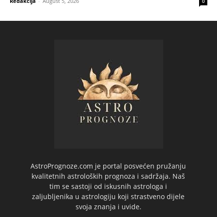
Redakcija
-
August 5, 2026
0
AstroPrognoze.com je portal posvećen pružanju
kvalitetnih astroloških prognoza i sadržaja. Naš
tim se sastoji od iskusnih astrologa i
zaljubljenika u astrologiju koji strastveno dijele
svoja znanja i uvide.