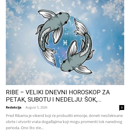
RIBE – VELIKI DNEVNI HOROSKOP ZA
PETAK, SUBOTU I NEDELJU: ŠOK,...
Redakcija
-
August 5, 2026
0
Pred Ribama je vikend koji će probuditi emocije, doneti neočekivane
obrte i otvoriti vrata događajima koji mogu promeniti tok narednog
perioda. Ono što ste...