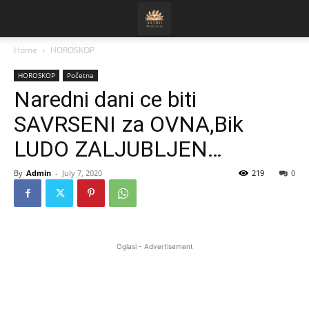
Home
HOROSKOP
HOROSKOP
Početna
Naredni dani ce biti
SAVRSENI za OVNA,Bik
LUDO ZALJUBLJEN…
By
Admin
-
July 7, 2020
219
0
Oglasi - Advertisement