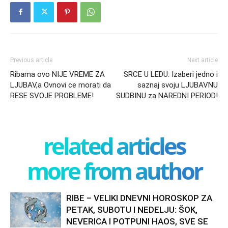
Previous article
Next article
Ribama ovo NIJE VREME ZA
SRCE U LEDU: Izaberi jedno i
LJUBAV,a Ovnovi ce morati da
saznaj svoju LJUBAVNU
RESE SVOJE PROBLEME!
SUDBINU za NAREDNI PERIOD!
related articles
more from author
RIBE – VELIKI DNEVNI HOROSKOP ZA
PETAK, SUBOTU I NEDELJU: ŠOK,
NEVERICA I POTPUNI HAOS, SVE SE