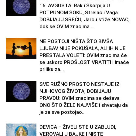
16. AVGUSTA: Rak i Škorpija U
POTPUNOM ŠOKU, Strelac i Vaga
DOBIJAJU SREĆU, Jarcu stiže NOVAC,
dok se OVIM znacima...
NE POSTOJI NIŠTA ŠTO BIVŠA
LJUBAV NIJE POKUŠALA, ALI IH NIJE
PRESTALA VOLETI: OVIM znacima će
se uskoro PROŠLOST VRATITI i imaće
priliku za...
SVE RUŽNO PROSTO NESTAJE IZ
NJIHOVOG ŽIVOTA, DOBIJAJU
PRAVDU: OVIM znacima se dešava
ONO ŠTO ŽELE NAJVIŠE i shvataju da
je za sve postojao...
DEVICA – ŽIVELI STE U ZABLUDI,
VEROVALI U BAJKE I NISTE