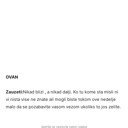
OVAN
Zauzeti:
Nikad blizi , a nikad dalji. Ko tu kome sta misli ni
vi nista vise ne znate ali mogli biste tokom ove nedelje
malo da se pozabavite vasom vezom ukoliko to jos zelite.
Sadržaj se nastavlja nakon oglasa