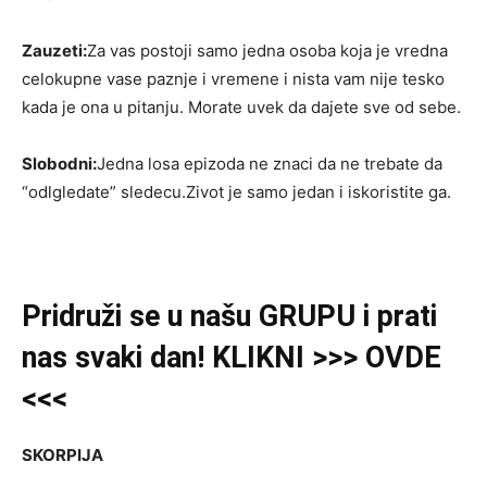
Zauzeti:
Za vas postoji samo jedna osoba koja je vredna
celokupne vase paznje i vremene i nista vam nije tesko
kada je ona u pitanju. Morate uvek da dajete sve od sebe.
Slobodni:
Jedna losa epizoda ne znaci da ne trebate da
“odlgledate” sledecu.Zivot je samo jedan i iskoristite ga.
Pridruži se u našu GRUPU i prati
nas svaki dan! KLIKNI >>> OVDE
<<<
SKORPIJA