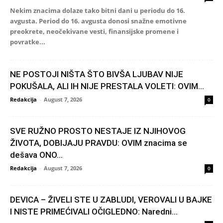
Nekim znacima dolaze tako bitni dani u periodu do 16.
avgusta. Period do 16. avgusta donosi snažne emotivne
preokrete, neočekivane vesti, finansijske promene i
povratke...
NE POSTOJI NIŠTA ŠTO BIVŠA LJUBAV NIJE
POKUŠALA, ALI IH NIJE PRESTALA VOLETI: OVIM...
Redakcija
-
August 7, 2026
0
SVE RUŽNO PROSTO NESTAJE IZ NJIHOVOG
ŽIVOTA, DOBIJAJU PRAVDU: OVIM znacima se
dešava ONO...
Redakcija
-
August 7, 2026
0
DEVICA – ŽIVELI STE U ZABLUDI, VEROVALI U BAJKE
I NISTE PRIMEĆIVALI OČIGLEDNO: Naredni...