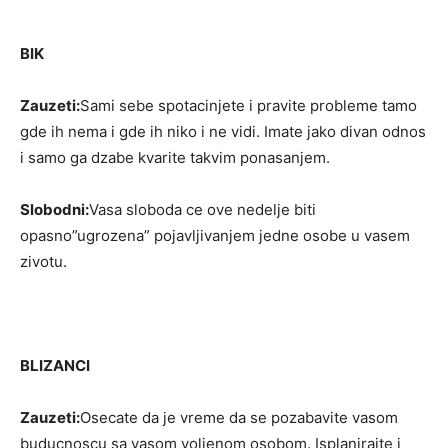
BIK
Zauzeti:
Sami sebe spotacinjete i pravite probleme tamo
gde ih nema i gde ih niko i ne vidi. Imate jako divan odnos
i samo ga dzabe kvarite takvim ponasanjem.
Slobodni:
Vasa sloboda ce ove nedelje biti
opasno”ugrozena” pojavljivanjem jedne osobe u vasem
zivotu.
BLIZANCI
Zauzeti:
Osecate da je vreme da se pozabavite vasom
buducnoscu sa vasom voljenom osobom. Isplanirajte i