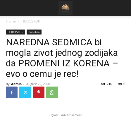
Home
HOROSKOP
HOROSKOP
Početna
NAREDNA SEDMICA bi
mogla zivot jednog zodijaka
da PROMENI IZ KORENA –
evo o cemu je rec!
By
Admin
-
August 22, 2020
216
0
Oglasi - Advertisement