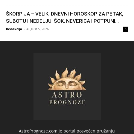
ŠKORPIJA – VELIKI DNEVNI HOROSKOP ZA PETAK,
SUBOTU I NEDELJU: ŠOK, NEVERICA I POTPUNI...
Redakcija
-
August 5, 2026
0
AstroPrognoze.com je portal posvećen pružanju