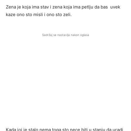
Zena je koja ima stav i zena koja ima petlju da bas uvek
kaze ono sto misli i ono sto zeli.
Sadržaj se nastavlja nakon oglasa
Kada joj je stalo nema toga sto nece biti u stanju da uradi