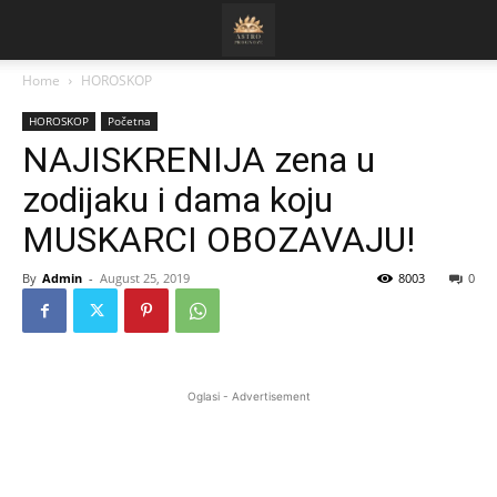
Home
HOROSKOP
HOROSKOP
Početna
NAJISKRENIJA zena u
zodijaku i dama koju
MUSKARCI OBOZAVAJU!
By
Admin
-
August 25, 2019
8003
0
Oglasi - Advertisement