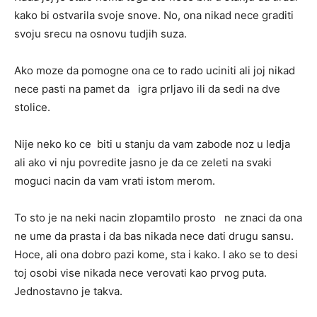
kako bi ostvarila svoje snove. No, ona nikad nece graditi
svoju srecu na osnovu tudjih suza.
Ako moze da pomogne ona ce to rado uciniti ali joj nikad
nece pasti na pamet da igra prljavo ili da sedi na dve
stolice.
Nije neko ko ce biti u stanju da vam zabode noz u ledja
ali ako vi nju povredite jasno je da ce zeleti na svaki
moguci nacin da vam vrati istom merom.
To sto je na neki nacin zlopamtilo prosto ne znaci da ona
ne ume da prasta i da bas nikada nece dati drugu sansu.
Hoce, ali ona dobro pazi kome, sta i kako. I ako se to desi
toj osobi vise nikada nece verovati kao prvog puta.
Jednostavno je takva.