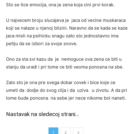
Sto se tice emocija, ona je zena koja cini prvi korak.
U najvecem broju slucajeva je jaca od vecine muskaraca
koji se nalaze u njenoj blizini. Naravno da se kada se kaze
jaca misli na psihicku snagu zato sto jednostavno ima
petlju da se izbori za svoje snove.
Ono za sta svi kazu da je nemoguce ova zena ce biti u
stanju da uradi i pri tome ce biti veoma ponosna na sbe.
Zato sto je ona pre svega dobar covek i bice koje ce
umeti da dodje do svog cilja i da uziva u zivotu. A da pri
tome bude ponosna na sebe jer nece nikome bol naneti.
Nastavak na sledecoj strani…
1
2