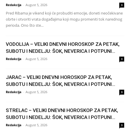
Redakcija
-
August 5, 2026
0
Pred Ribama je vikend koji će probuditi emocije, doneti neočekivane
obrte i otvoriti vrata događajima koji mogu promeniti tok narednog
perioda. Ono što ste...
VODOLIJA – VELIKI DNEVNI HOROSKOP ZA PETAK,
SUBOTU I NEDELJU: ŠOK, NEVERICA I POTPUNI...
Redakcija
-
August 5, 2026
0
JARAC – VELIKI DNEVNI HOROSKOP ZA PETAK,
SUBOTU I NEDELJU: ŠOK, NEVERICA I POTPUNI...
Redakcija
-
August 5, 2026
0
STRELAC – VELIKI DNEVNI HOROSKOP ZA PETAK,
SUBOTU I NEDELJU: ŠOK, NEVERICA I POTPUNI...
Redakcija
-
August 5, 2026
0