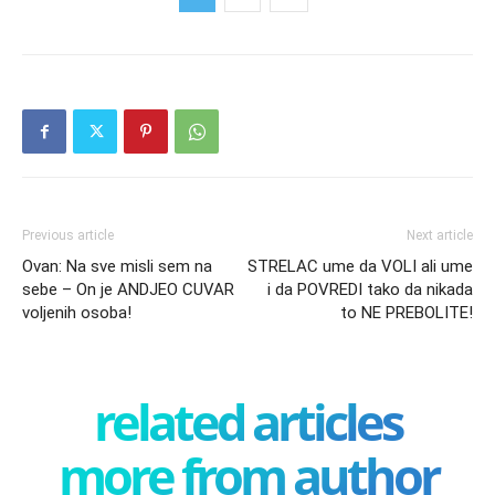
Previous article
Next article
Ovan: Na sve misli sem na
STRELAC ume da VOLI ali ume
sebe – On je ANDJEO CUVAR
i da POVREDI tako da nikada
voljenih osoba!
to NE PREBOLITE!
related articles
more from author