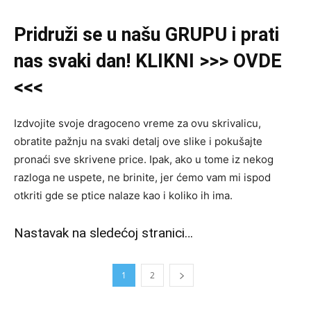
Pridruži se u našu GRUPU i prati
nas svaki dan! KLIKNI >>> OVDE
<<<
Izdvojite svoje dragoceno vreme za ovu skrivalicu,
obratite pažnju na svaki detalj ove slike i pokušajte
pronaći sve skrivene price. Ipak, ako u tome iz nekog
razloga ne uspete, ne brinite, jer ćemo vam mi ispod
otkriti gde se ptice nalaze kao i koliko ih ima.
Nastavak na sledećoj stranici…
1
2