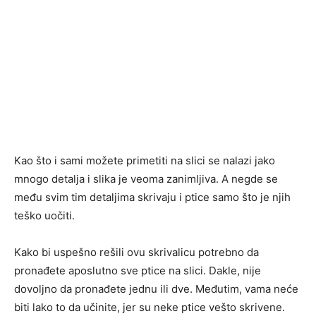
Kao što i sami možete primetiti na slici se nalazi jako
mnogo detalja i slika je veoma zanimljiva. A negde se
među svim tim detaljima skrivaju i ptice samo što je njih
teško uočiti.
Kako bi uspešno rešili ovu skrivalicu potrebno da
pronađete aposlutno sve ptice na slici. Dakle, nije
dovoljno da pronađete jednu ili dve. Međutim, vama neće
biti lako to da učinite, jer su neke ptice vešto skrivene.