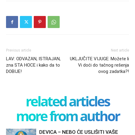
Previous article
Next article
LAV: ODVAZAN, ISTRAJAN,
UKLJUČITE VIJUGE: Možete li
zna STA HOCE i kako da to
Vi doći do tačnog rešenja
DOBIJE!
ovog zadatka?!
related articles
more from author
DEVICA – NEBO ĆE USLIŠITI VAŠE