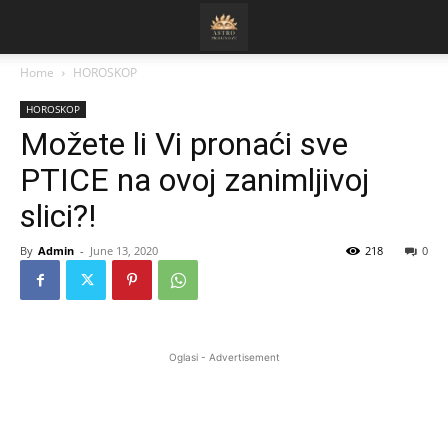
Home
HOROSKOP
HOROSKOP
Možete li Vi pronaći sve
PTICE na ovoj zanimljivoj
slici?!
By
Admin
-
June 13, 2020
218
0
Oglasi - Advertisement