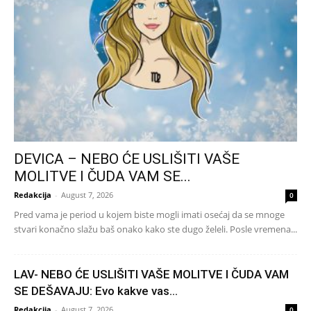
DEVICA – NEBO ĆE USLIŠITI VAŠE
MOLITVE I ČUDA VAM SE...
Redakcija
-
August 7, 2026
0
Pred vama je period u kojem biste mogli imati osećaj da se mnoge
stvari konačno slažu baš onako kako ste dugo želeli. Posle vremena...
LAV- NEBO ĆE USLIŠITI VAŠE MOLITVE I ČUDA VAM
SE DEŠAVAJU: Evo kakve vas...
Redakcija
-
August 7, 2026
0