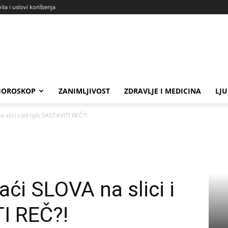
ila i uslovi korištenja
HOROSKOP
ZANIMLJIVOST
ZDRAVLJE I MEDICINA
LJ
 slici i od njih SASTAVITI REČ?!
aći SLOVA na slici i
I REČ?!