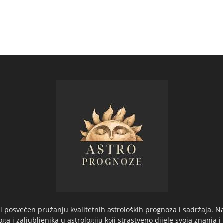
 posvećen pružanju kvalitetnih astroloških prognoza i sadržaja. Na
oga i zaljubljenika u astrologiju koji strastveno dijele svoja znanja i