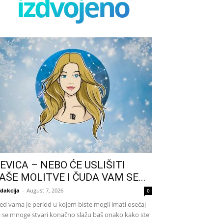
izdvojeno
EVICA – NEBO ĆE USLIŠITI
AŠE MOLITVE I ČUDA VAM SE...
dakcija
-
August 7, 2026
0
ed vama je period u kojem biste mogli imati osećaj
 se mnoge stvari konačno slažu baš onako kako ste