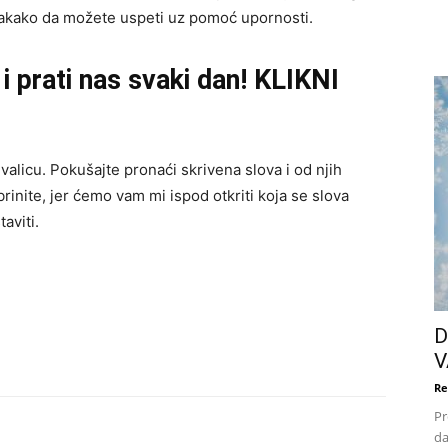
 svakako da možete uspeti uz pomoć upornosti.
i prati nas svaki dan! KLIKNI
alicu. Pokušajte pronaći skrivena slova i od njih
brinite, jer ćemo vam mi ispod otkriti koja se slova
aviti.
D
V
Re
Pr
da