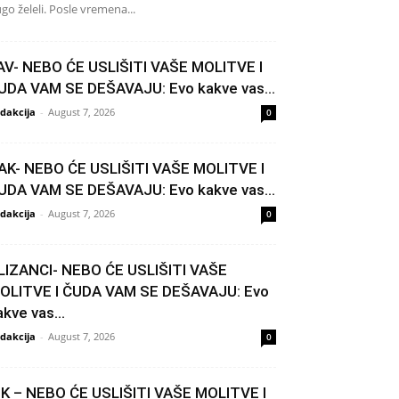
go želeli. Posle vremena...
AV- NEBO ĆE USLIŠITI VAŠE MOLITVE I
UDA VAM SE DEŠAVAJU: Evo kakve vas...
dakcija
-
August 7, 2026
0
AK- NEBO ĆE USLIŠITI VAŠE MOLITVE I
UDA VAM SE DEŠAVAJU: Evo kakve vas...
dakcija
-
August 7, 2026
0
LIZANCI- NEBO ĆE USLIŠITI VAŠE
OLITVE I ČUDA VAM SE DEŠAVAJU: Evo
akve vas...
dakcija
-
August 7, 2026
0
IK – NEBO ĆE USLIŠITI VAŠE MOLITVE I