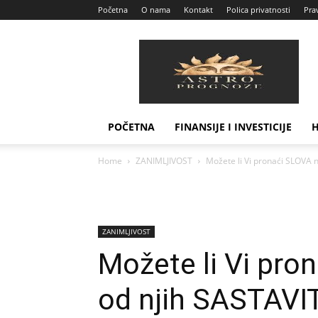
Početna
O nama
Kontakt
Polica privatnosti
Prav
Astro
Prognoze
POČETNA
FINANSIJE I INVESTICIJE
Home
ZANIMLJIVOST
Možete li Vi pronaći SLOVA na
ZANIMLJIVOST
Možete li Vi pron
od njih SASTAVIT