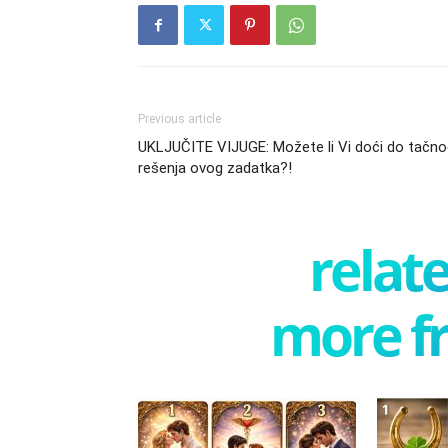
Previous article
UKLJUČITE VIJUGE: Možete li Vi doći do tačno
rešenja ovog zadatka?!
relate
more f