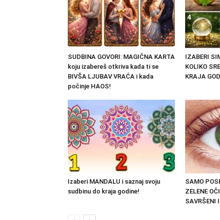
SUDBINA GOVORI: MAGIČNA KARTA
IZABERI S
koju izabereš otkriva kada ti se
KOLIKO SRE
BIVŠA LJUBAV VRAĆA i kada
KRAJA GOD
počinje HAOS!
Izaberi MANDALU i saznaj svoju
SAMO POSE
sudbinu do kraja godine!
ZELENE OČI
SAVRŠENI I