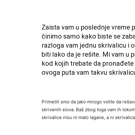
Zaista vam u poslednje vreme p
činimo samo kako biste se zabav
razloga vam jednu skrivalicu i
biti lako da je rešite. Mi vam 
kod kojih trebate da pronađete sl
ovoga puta vam takvu skrivali
Primetili smo da jako mnogo volite da rešava
skrivenih slova. Baš zbog toga vam ih toko
skrivalice nisu ni malo lagane, a ni skrival