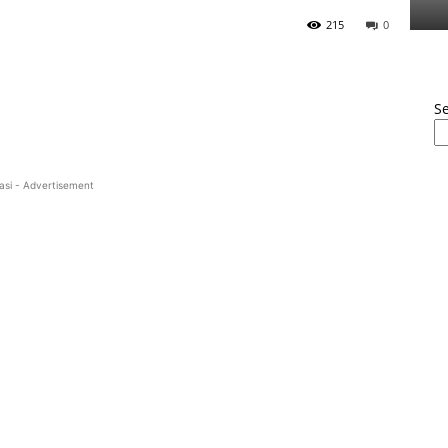
215
0
S
asi - Advertisement