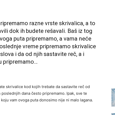
ripremamo razne vrste skrivalica, a to
ili dok ih budete rešavali. Baš iz tog
 ovoga puta pripremamo, a vama neće
u poslednje vreme pripremamo skrivalice
ova i da od njih sastavite reč, a i
cu pripremamo…
te skrivalice kod kojih trebate da sastavite reč od
m poslednjih dana često pripremamo. Ipak, sve te
ica koju vam ovoga puta donosimo nije ni malo lagana.