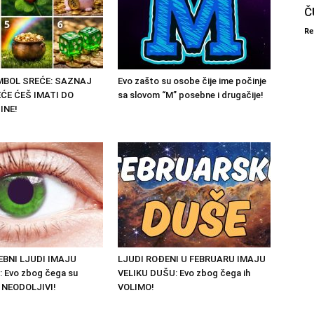
Č
Re
IMBOL SREĆE: SAZNAJ
Evo zašto su osobe čije ime počinje
ĆE ĆEŠ IMATI DO
sa slovom “M” posebne i drugačije!
INE!
BNI LJUDI IMAJU
LJUDI ROĐENI U FEBRUARU IMAJU
: Evo zbog čega su
VELIKU DUŠU: Evo zbog čega ih
 NEODOLJIVI!
VOLIMO!