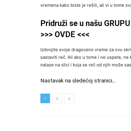
vremena kako biste je rešili, ali vi u tome
Pridruži se u našu GRUPU 
>>> OVDE <<<
Izdvojite svoje dragoceno vreme za ovu skriv
sastaviti reč. Ali ako u tome i ne uspete, ne 
nalaze na slici i koja se reč od njih može sast
Nastavak na sledećoj stranici…
1
2