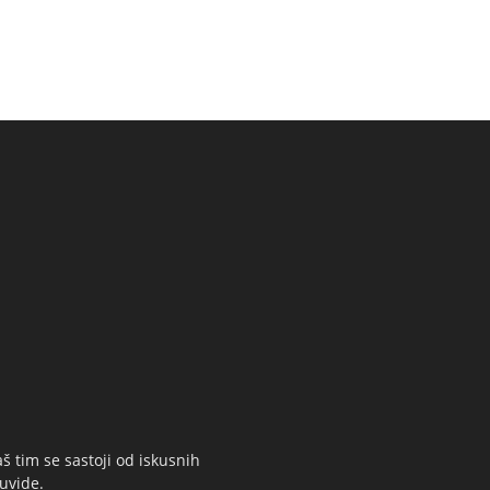
š tim se sastoji od iskusnih
 uvide.