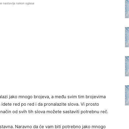
se nastavlja nakon oglasa
 nalazi jako mnogo brojeva, a među svim tim brojevima
idete red po red i da pronalazite slova. Vi prosto
način od svih tih slova možete sastaviti potrebnu reč.
ostavna. Naravno da će vam biti potrebno jako mnogo