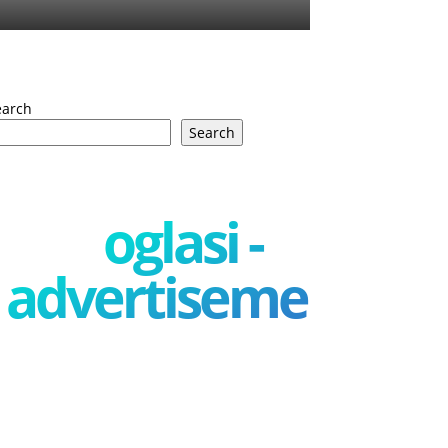
earch
Search
oglasi -
advertisement