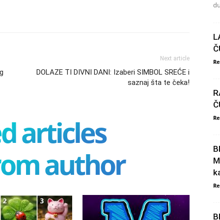
du
L
Č
Next article
Re
g
DOLAZE TI DIVNI DANI: Izaberi SIMBOL SREĆE i
saznaj šta te čeka!
R
Č
d articles
Re
B
rom author
M
k
Re
B