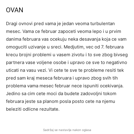
OVAN
Dragi ovnovi pred vama je jedan veoma turbulentan
mesec. Vama ce februar zapoceti veoma lepo i u prvim
danima februara vas ocekuju neka desavanja koja ce vam
omoguciti uzivanje u sreci. Medjutim, vec od 7. februara
krecu brojni problemi u vasem zivotu i to sve zbog bivseg
partnera vase voljene osobe i upravo ce sve to negativno
uticati na vasu vezi. Vi cete te sve te probleme resiti tek
pred sam kraj meseca februara i upravo zbog svih tih
problema vama mesec februar nece ispuniti ocekivanja.
Jedino sa cim cete moci da budete zadovoljni tokom
februara jeste sa planom posla posto cete na njemu
beleziti odlicne rezultate.
Sadržaj se nastavlja nakon oglasa