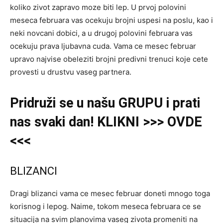
koliko zivot zapravo moze biti lep. U prvoj polovini
meseca februara vas ocekuju brojni uspesi na poslu, kao i
neki novcani dobici, a u drugoj polovini februara vas
ocekuju prava ljubavna cuda. Vama ce mesec februar
upravo najvise obeleziti brojni predivni trenuci koje cete
provesti u drustvu vaseg partnera.
Pridruži se u našu GRUPU i prati
nas svaki dan! KLIKNI >>> OVDE
<<<
BLIZANCI
Dragi blizanci vama ce mesec februar doneti mnogo toga
korisnog i lepog. Naime, tokom meseca februara ce se
situacija na svim planovima vaseg zivota promeniti na