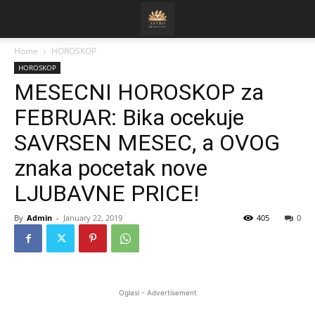
Home
HOROSKOP
HOROSKOP
MESECNI HOROSKOP za
FEBRUAR: Bika ocekuje
SAVRSEN MESEC, a OVOG
znaka pocetak nove
LJUBAVNE PRICE!
By
Admin
-
January 22, 2019
405
0
Oglasi - Advertisement