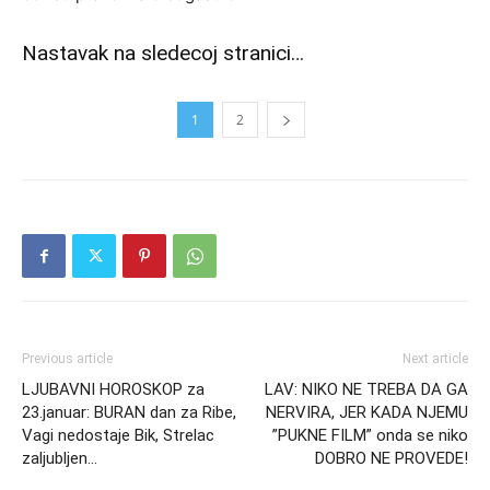
Nastavak na sledecoj stranici…
1
2
Previous article
Next article
LJUBAVNI HOROSKOP za
LAV: NIKO NE TREBA DA GA
23.januar: BURAN dan za Ribe,
NERVIRA, JER KADA NJEMU
Vagi nedostaje Bik, Strelac
”PUKNE FILM” onda se niko
zaljubljen…
DOBRO NE PROVEDE!