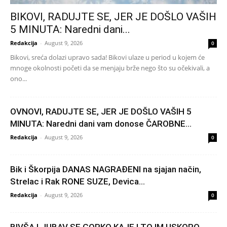
BIKOVI, RADUJTE SE, JER JE DOŠLO VAŠIH
5 MINUTA: Naredni dani...
Redakcija
-
August 9, 2026
0
Bikovi, sreća dolazi upravo sada! Bikovi ulaze u period u kojem će
mnoge okolnosti početi da se menjaju brže nego što su očekivali, a
ono...
OVNOVI, RADUJTE SE, JER JE DOŠLO VAŠIH 5
MINUTA: Naredni dani vam donose ČAROBNE...
Redakcija
-
August 9, 2026
0
Bik i Škorpija DANAS NAGRAĐENI na sjajan način,
Strelac i Rak RONE SUZE, Devica...
Redakcija
-
August 9, 2026
0
BIVŠA LJUBAV SE GORKO KAJE I TO IM USKORO