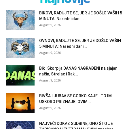
BIKOVI, RADUJTE SE, JER JE DOŠLO VAŠIH 5
MINUTA: Naredni dani...
August 9, 2026
OVNOVI, RADUJTE SE, JER JE DOŠLO VAŠIH
5 MINUTA: Naredni dani...
August 9, 2026
Bik i Škorpija DANAS NAGRAĐENI na sjajan
način, Strelac i Rak...
August 9, 2026
BIVŠA LJUBAV SE GORKO KAJE I TO IM
USKORO PRIZNAJE: OVIM...
August 9, 2026
NAJVEĆI DOKAZ SUDBINE, ONO ŠTO JE