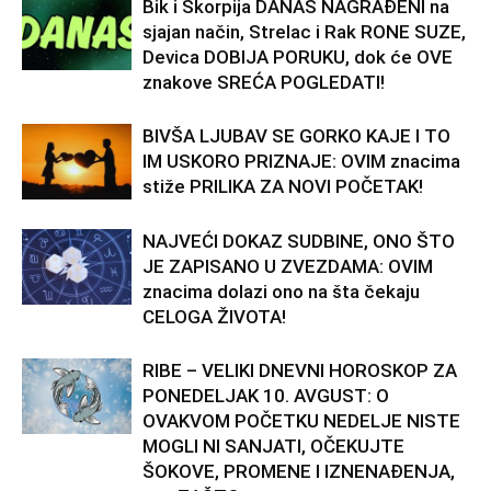
Bik i Škorpija DANAS NAGRAĐENI na
sjajan način, Strelac i Rak RONE SUZE,
Devica DOBIJA PORUKU, dok će OVE
znakove SREĆA POGLEDATI!
BIVŠA LJUBAV SE GORKO KAJE I TO
IM USKORO PRIZNAJE: OVIM znacima
stiže PRILIKA ZA NOVI POČETAK!
NAJVEĆI DOKAZ SUDBINE, ONO ŠTO
JE ZAPISANO U ZVEZDAMA: OVIM
znacima dolazi ono na šta čekaju
CELOGA ŽIVOTA!
RIBE – VELIKI DNEVNI HOROSKOP ZA
PONEDELJAK 10. AVGUST: O
OVAKVOM POČETKU NEDELJE NISTE
MOGLI NI SANJATI, OČEKUJTE
ŠOKOVE, PROMENE I IZNENAĐENJA,