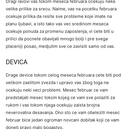
Dragi lavovi vas tokom meseca februara ocekuju neke
velike prilike za srecu. Naime, vas na pocetku februara
ocekuje prilika da resite sve probleme koje imate na
planu ljubavi, a isto tako vas vec sredinom meseca
ocekuje ponuda za promenu zaposlenja, vi cete biti u
prilici da pocnete obavljati mnogo bolji i pre svega
placeniji posao, medjutim sve ce zavisiti samo od vas.
DEVICA
Drage device tokom celog meseca februara cete biti pod
velikom zastitom zvezda i upravo vas zbog toga ne
ocekuju neki veci problemi. Mesec februar ce vam
predstaljati mesec tokom kojeg ce vam sve polaziti za
rukom i vas tokom njega ocekuju zaista brojna
neverovatna desavanja. Ono sto ce vam obeleziti mesec
februar bice jedan ogroman novcani dobitak koji ce vam
doneti pravo malo bogastvo.