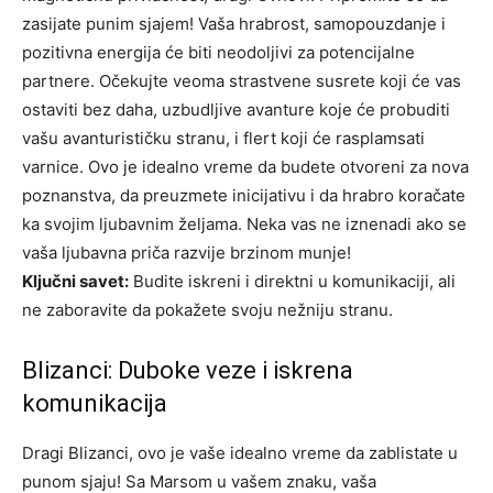
zasijate punim sjajem! Vaša hrabrost, samopouzdanje i
pozitivna energija će biti neodoljivi za potencijalne
partnere. Očekujte veoma strastvene susrete koji će vas
ostaviti bez daha, uzbudljive avanture koje će probuditi
vašu avanturističku stranu, i flert koji će rasplamsati
varnice. Ovo je idealno vreme da budete otvoreni za nova
poznanstva, da preuzmete inicijativu i da hrabro koračate
ka svojim ljubavnim željama. Neka vas ne iznenadi ako se
vaša ljubavna priča razvije brzinom munje!
Ključni savet:
Budite iskreni i direktni u komunikaciji, ali
ne zaboravite da pokažete svoju nežniju stranu.
Blizanci: Duboke veze i iskrena
komunikacija
Dragi Blizanci, ovo je vaše idealno vreme da zablistate u
punom sjaju! Sa Marsom u vašem znaku, vaša