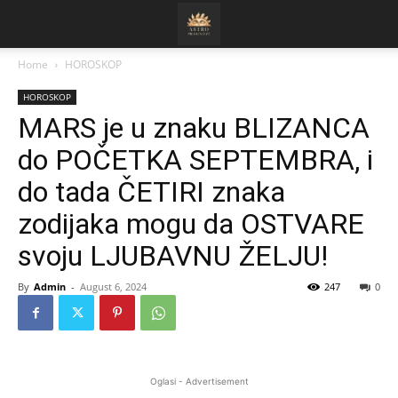
Home
HOROSKOP
HOROSKOP
MARS je u znaku BLIZANCA
do POČETKA SEPTEMBRA, i
do tada ČETIRI znaka
zodijaka mogu da OSTVARE
svoju LJUBAVNU ŽELJU!
By
Admin
-
August 6, 2024
247
0
Oglasi - Advertisement