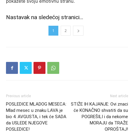
pokažete svoju emotivnu stranu.
Nastavak na sledećoj stranici…
1
2
Previous article
Next article
POSLEDICE MLADOG MESECA:
STIŽE IH KAJANJE: Ovi znaci
Mlad mesec u znaku LAVA je
će KONAČNO shvatiti da su
bio 4. AVGUSTA, i tek će SADA
POGREŠILI i da nekome
da USLEDE NJEGOVE
MORAJU da TRAŽE
POSLEDICE!
OPROŠTAJ!