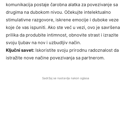
komunikacija postaje čarobna alatka za povezivanje sa
drugima na dubokom nivou. Očekujte intelektualno
stimulativne razgovore, iskrene emocije i duboke veze
koje će vas ispuniti. Ako ste već u vezi, ovo je savršena
prilika da produbite intimnost, obnovite strast i izrazite
svoju ljubav na nov i uzbudljiv način.
Ključni savet:
Iskoristite svoju prirodnu radoznalost da
istražite nove načine povezivanja sa partnerom.
Sadržaj se nastavlja nakon oglasa