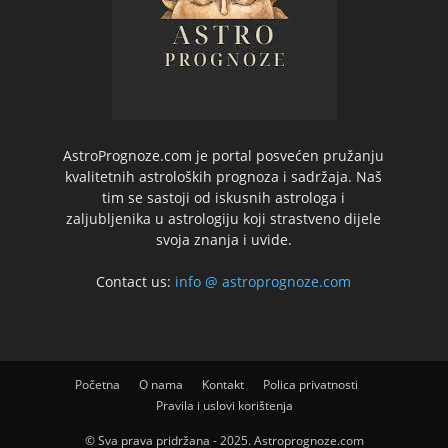
AstroPrognoze.com je portal posvećen pružanju
kvalitetnih astroloških prognoza i sadržaja. Naš
tim se sastoji od iskusnih astrologa i
zaljubljenika u astrologiju koji strastveno dijele
svoja znanja i uvide.
Contact us:
info @ astroprognoze.com
Početna
O nama
Kontakt
Polica privatnosti
Pravila i uslovi korištenja
© Sva prava pridržana - 2025. Astroprognoze.com