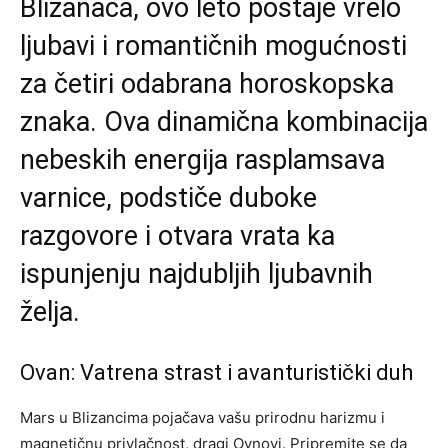
Blizanaca, ovo leto postaje vrelo
ljubavi i romantičnih mogućnosti
za četiri odabrana horoskopska
znaka. Ova dinamična kombinacija
nebeskih energija rasplamsava
varnice, podstiče duboke
razgovore i otvara vrata ka
ispunjenju najdubljih ljubavnih
želja.
Ovan: Vatrena strast i avanturistički duh
Mars u Blizancima pojačava vašu prirodnu harizmu i
magnetičnu privlačnost, dragi Ovnovi. Pripremite se da