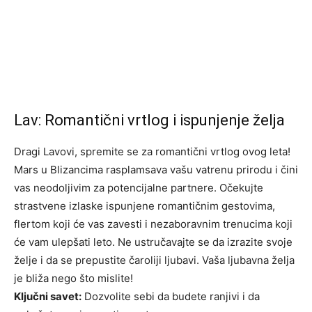
Lav: Romantični vrtlog i ispunjenje želja
Dragi Lavovi, spremite se za romantični vrtlog ovog leta!
Mars u Blizancima rasplamsava vašu vatrenu prirodu i čini
vas neodoljivim za potencijalne partnere. Očekujte
strastvene izlaske ispunjene romantičnim gestovima,
flertom koji će vas zavesti i nezaboravnim trenucima koji
će vam ulepšati leto. Ne ustručavajte se da izrazite svoje
želje i da se prepustite čaroliji ljubavi. Vaša ljubavna želja
je bliža nego što mislite!
Ključni savet:
Dozvolite sebi da budete ranjivi i da