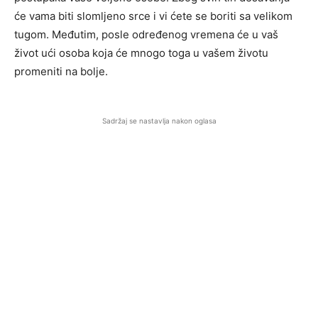
će vama biti slomljeno srce i vi ćete se boriti sa velikom
tugom. Međutim, posle određenog vremena će u vaš
život ući osoba koja će mnogo toga u vašem životu
promeniti na bolje.
Sadržaj se nastavlja nakon oglasa