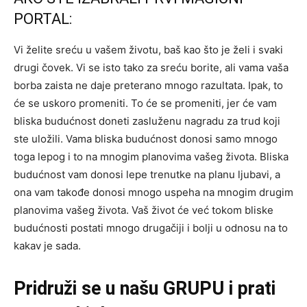
PORTAL:
Vi želite sreću u vašem životu, baš kao što je želi i svaki
drugi čovek. Vi se isto tako za sreću borite, ali vama vaša
borba zaista ne daje preterano mnogo razultata. Ipak, to
će se uskoro promeniti. To će se promeniti, jer će vam
bliska budućnost doneti zasluženu nagradu za trud koji
ste uložili. Vama bliska budućnost donosi samo mnogo
toga lepog i to na mnogim planovima vašeg života. Bliska
budućnost vam donosi lepe trenutke na planu ljubavi, a
ona vam takođe donosi mnogo uspeha na mnogim drugim
planovima vašeg života. Vaš život će već tokom bliske
budućnosti postati mnogo drugačiji i bolji u odnosu na to
kakav je sada.
Pridruži se u našu GRUPU i prati