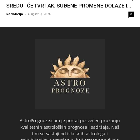
SREDU I ČETVRTAK: SUĐENE PROMENE DOLAZE I...
Redakcija
-
August 9, 2026
0
AstroPrognoze.com je portal posvećen pružanju
kvalitetnih astroloških prognoza i sadržaja. Naš
tim se sastoji od iskusnih astrologa i