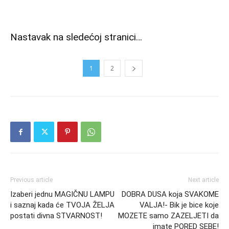
Nastavak na sledećoj stranici…
1
2
Previous article
Next article
Izaberi jednu MAGIČNU LAMPU
DOBRA DUSA koja SVAKOME
i saznaj kada će TVOJA ŽELJA
VALJA!- Bik je bice koje
postati divna STVARNOST!
MOZETE samo ZAZELJETI da
imate PORED SEBE!