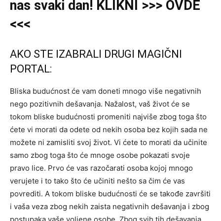
nas svaki dan! KLIKNI >>> OVDE
<<<
AKO STE IZABRALI DRUGI MAGIČNI
PORTAL:
Bliska budućnost će vam doneti mnogo više negativnih
nego pozitivnih dešavanja. Nažalost, vaš život će se
tokom bliske budućnosti promeniti najviše zbog toga što
ćete vi morati da odete od nekih osoba bez kojih sada ne
možete ni zamisliti svoj život. Vi ćete to morati da učinite
samo zbog toga što će mnoge osobe pokazati svoje
pravo lice. Prvo će vas razočarati osoba kojoj mnogo
verujete i to tako što će učiniti nešto sa čim će vas
povrediti. A tokom bliske budućnosti će se takođe završiti
i vaša veza zbog nekih zaista negativnih dešavanja i zbog
postupaka vaše voljene osobe. Zbog svih tih dešavanja