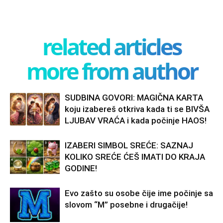
related articles
more from author
SUDBINA GOVORI: MAGIČNA KARTA
koju izabereš otkriva kada ti se BIVŠA
LJUBAV VRAĆA i kada počinje HAOS!
IZABERI SIMBOL SREĆE: SAZNAJ
KOLIKO SREĆE ĆEŠ IMATI DO KRAJA
GODINE!
Evo zašto su osobe čije ime počinje sa
slovom “M” posebne i drugačije!