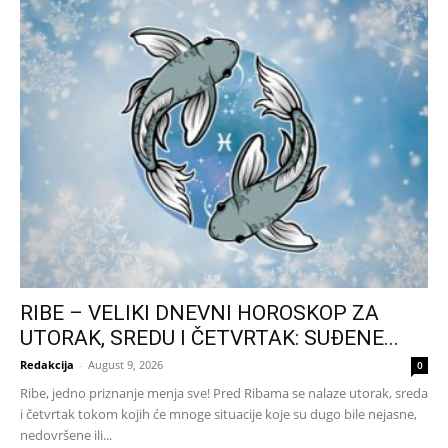
RIBE – VELIKI DNEVNI HOROSKOP ZA
UTORAK, SREDU I ČETVRTAK: SUĐENE...
Redakcija
-
August 9, 2026
0
Ribe, jedno priznanje menja sve! Pred Ribama se nalaze utorak, sreda
i četvrtak tokom kojih će mnoge situacije koje su dugo bile nejasne,
nedovršene ili...