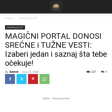
Home
ZANIMLJIVOST
ZANIMLJIVOST
MAGIČNI PORTAL DONOSI
SREĆNE i TUŽNE VESTI:
Izaberi jedan i saznaj šta tebe
očekuje!
By
Admin
-
July 23, 2020
227
0
Oglasi - Advertisement