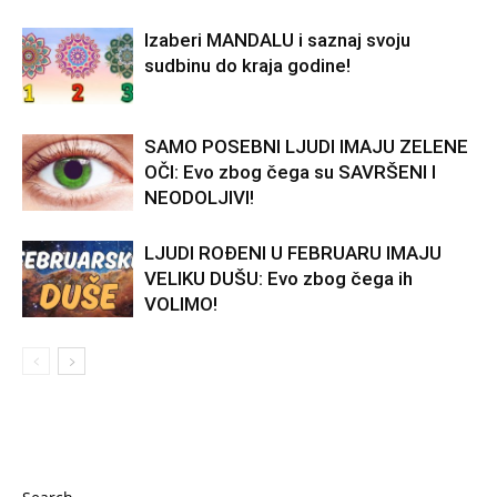
Izaberi MANDALU i saznaj svoju
sudbinu do kraja godine!
SAMO POSEBNI LJUDI IMAJU ZELENE
OČI: Evo zbog čega su SAVRŠENI I
NEODOLJIVI!
LJUDI ROĐENI U FEBRUARU IMAJU
VELIKU DUŠU: Evo zbog čega ih
VOLIMO!