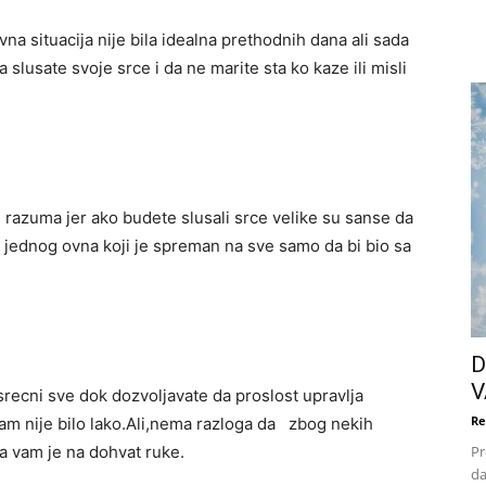
na situacija nije bila idealna prethodnih dana ali sada
slusate svoje srce i da ne marite sta ko kaze ili misli
 razuma jer ako budete slusali srce velike su sanse da
ni jednog ovna koji je spreman na sve samo da bi bio sa
D
V
srecni sve dok dozvoljavate da proslost upravlja
Re
 vam nije bilo lako.Ali,nema razloga da zbog nekih
ja vam je na dohvat ruke.
Pr
da