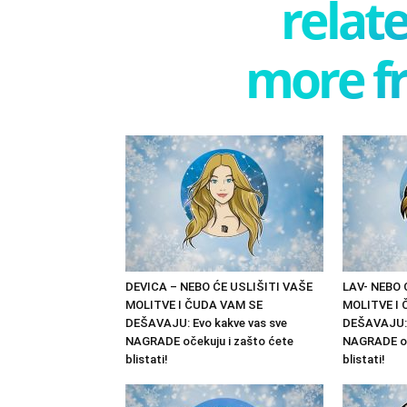
relate
more f
DEVICA – NEBO ĆE USLIŠITI VAŠE
LAV- NEBO 
MOLITVE I ČUDA VAM SE
MOLITVE I
DEŠAVAJU: Evo kakve vas sve
DEŠAVAJU: 
NAGRADE očekuju i zašto ćete
NAGRADE oč
blistati!
blistati!