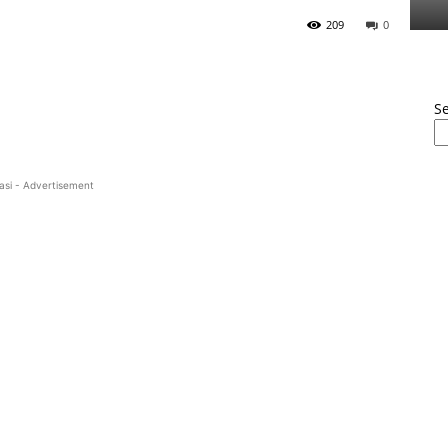
209
0
S
asi - Advertisement