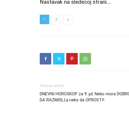
Nastavak na sledecoj strani….
1
2
Previous article
DNEVNI HOROSKOP za 9. jul: Neko mora DOBR
DA RAZMISLI,a neko da OPROSTI!