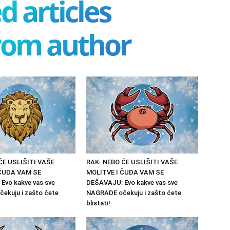
d articles
rom author
ĆE USLIŠITI VAŠE
RAK- NEBO ĆE USLIŠITI VAŠE
 ČUDA VAM SE
MOLITVE I ČUDA VAM SE
Evo kakve vas sve
DEŠAVAJU: Evo kakve vas sve
ekuju i zašto ćete
NAGRADE očekuju i zašto ćete
blistati!