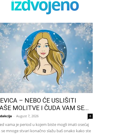
izdvojeno
EVICA – NEBO ĆE USLIŠITI
AŠE MOLITVE I ČUDA VAM SE...
dakcija
-
August 7, 2026
0
ed vama je period u kojem biste mogli imati osećaj
 se mnoge stvari konačno slažu baš onako kako ste