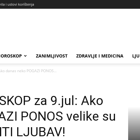
ila i uslovi korištenja
HOROSKOP
ZANIMLJIVOST
ZDRAVLJE I MEDICINA
LJ
Ako danas neko POGAZI PONOS...
KOP za 9.jul: Ako
ZI PONOS velike su
ITI LJUBAV!