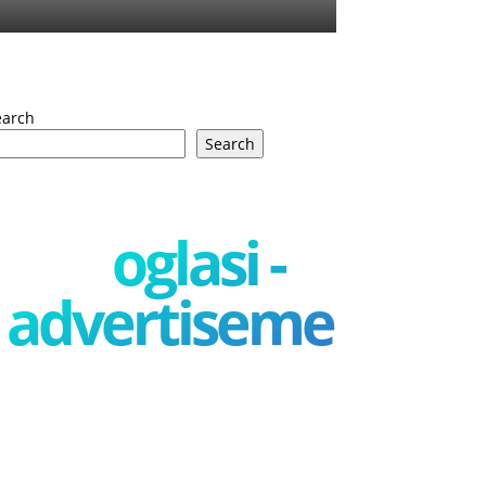
earch
Search
oglasi -
advertisement