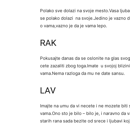
Polako sve dolazi na svoje mesto.Vasa ljubav
se polako dolazi na svoje.Jedino je vazno da 
o vama,vazno je da je vama lepo.
RAK
Pokusajte danas da se oslonite na glas svog
cete zazaliti zbog toga.Imate u svojoj blizi
vama.Nema razloga da mu ne date sansu.
LAV
Imajte na umu da vi necete i ne mozete biti 
vama.Ono sto je bilo – bilo je, i naravno da
starih rana sada bezite od srece i ljubavi ko