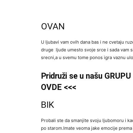
OVAN
U ljubavi vam ovih dana bas i ne cvetaju ruze,
druge ljude umesto svoje srce i sada vam se 
srecni,a u svemu tome ponos igra vaznu ul
Pridruži
se u našu GRUPU i
OVDE
<
<<
BIK
Probali ste da smanjite svoju ljubomoru i ka
po starom.Imate veoma jake emocije prema 