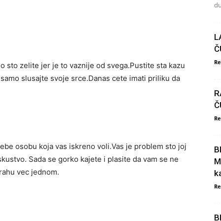
du
L
Č
Re
o sto zelite jer je to vaznije od svega.Pustite sta kazu
 samo slusajte svoje srce.Danas cete imati priliku da
R
Č
Re
ebe osobu koja vas iskreno voli.Vas je problem sto joj
B
iskustvo. Sada se gorko kajete i plasite da vam se ne
M
rahu vec jednom.
k
Re
B