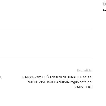
Č
Re
Next article
O
RAK će vam DUŠU dati,ali NE IGRAJTE se sa
NJEGOVIM OSJEĆANJIMA-izgubićete ga
ZAUVIJEK!