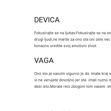
DEVICA
Fokusirajte se na ljubav.Fokusirajte se na on
drugi ljudi,ne marite za ono sta oni zele vec
konacno sredite svoj emotivni zivot.
VAGA
Ono sto je sasvim sigurno je da imate kraj s
vi ne verujete dovoljno jer ste imali ruzno 
desi isto.Morate reci zbogom tom vasem st