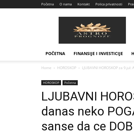
Početna
O nama
Kontakt
Polica privatnosti
Prav
Astro
Prognoze
POČETNA
FINANSIJE I INVESTICIJE
Home
HOROSKOP
LJUBAVNI HOROSKOP za 9.jul: 
HOROSKOP
Početna
LJUBAVNI HOROS
danas neko POGA
sanse da ce DOB