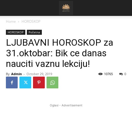
Home
HOROSKOP
HOROSKOP
Početna
LJUBAVNI HOROSKOP za
31.oktobar: Bik ce danas
nauciti vaznu lekciju!
By
Admin
-
October 29, 2019
10765
0
Oglasi - Advertisement