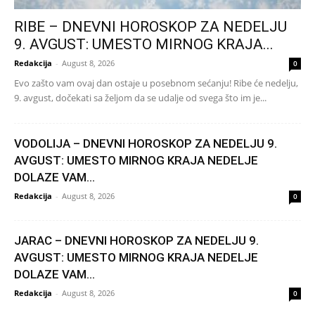
RIBE – DNEVNI HOROSKOP ZA NEDELJU
9. AVGUST: UMESTO MIRNOG KRAJA...
Redakcija
-
August 8, 2026
0
Evo zašto vam ovaj dan ostaje u posebnom sećanju! Ribe će nedelju,
9. avgust, dočekati sa željom da se udalje od svega što im je...
VODOLIJA – DNEVNI HOROSKOP ZA NEDELJU 9.
AVGUST: UMESTO MIRNOG KRAJA NEDELJE
DOLAZE VAM...
Redakcija
-
August 8, 2026
0
JARAC – DNEVNI HOROSKOP ZA NEDELJU 9.
AVGUST: UMESTO MIRNOG KRAJA NEDELJE
DOLAZE VAM...
Redakcija
-
August 8, 2026
0