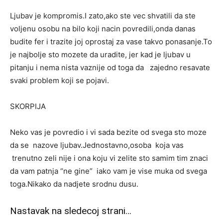
Ljubav je kompromis.I zato,ako ste vec shvatili da ste
voljenu osobu na bilo koji nacin povredili,onda danas
budite fer i trazite joj oprostaj za vase takvo ponasanje.To
je najbolje sto mozete da uradite, jer kad je ljubav u
pitanju i nema nista vaznije od toga da zajedno resavate
svaki problem koji se pojavi.
SKORPIJA
Neko vas je povredio i vi sada bezite od svega sto moze
da se nazove ljubav.Jednostavno,osoba koja vas
trenutno zeli nije i ona koju vi zelite sto samim tim znaci
da vam patnja “ne gine” iako vam je vise muka od svega
toga.Nikako da nadjete srodnu dusu.
Nastavak na sledecoj strani…