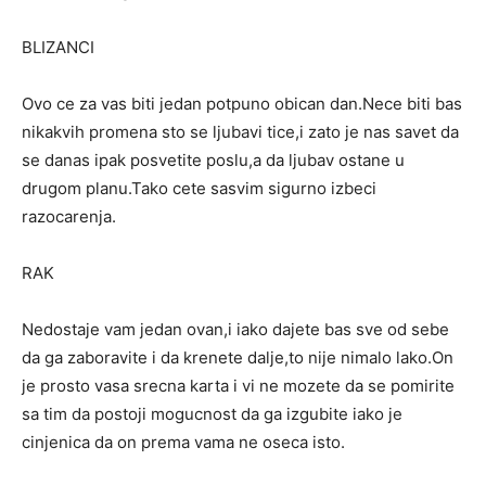
BLIZANCI
Ovo ce za vas biti jedan potpuno obican dan.Nece biti bas
nikakvih promena sto se ljubavi tice,i zato je nas savet da
se danas ipak posvetite poslu,a da ljubav ostane u
drugom planu.Tako cete sasvim sigurno izbeci
razocarenja.
RAK
Nedostaje vam jedan ovan,i iako dajete bas sve od sebe
da ga zaboravite i da krenete dalje,to nije nimalo lako.On
je prosto vasa srecna karta i vi ne mozete da se pomirite
sa tim da postoji mogucnost da ga izgubite iako je
cinjenica da on prema vama ne oseca isto.