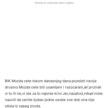
Sadržaj se nastavlja nakon oglasa
BIK Mozda cete tokom danasnjeg dana pozeleti necije
drustvo.Mozda cete biti usamljeni i razocarani,ali priznali
vi to ili ne,vi ste za to najvise krivi.Jer,nazalost,nikad niste
naucili da cenite ljubav jedne osobe sve dok ona nije
otisla iz vaseg zivota.