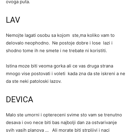
ovoga puta.
LAV
Nemojte lagati osobu sa kojom ste,ma koliko vam to
delovalo neophodno. Ne postoje dobre i lose lazi i
shodno tome ih ne smete i ne trebate ni koristiti.
Istina moze biti veoma gorka ali ce vas druga strana
mnogo vise postovati i voleti kada zna da ste iskreni a ne
da ste neki patoloski lazov.
DEVICA
Malo ste umorni i optereceni svime sto vam se trenutno
desava i ovo nece biti bas najbolji dan za ostvarivanje
svih vasih planova … Ali morate biti strpljivi i naci