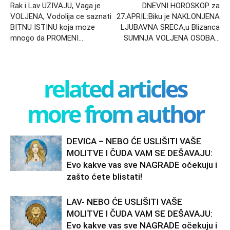
Rak i Lav UZIVAJU, Vaga je
DNEVNI HOROSKOP za
VOLJENA, Vodolija ce saznati
27.APRIL:Biku je NAKLONJENA
BITNU ISTINU koja moze
LJUBAVNA SRECA,u Blizanca
mnogo da PROMENI…
SUMNJA VOLJENA OSOBA…
related articles
more from author
DEVICA – NEBO ĆE USLIŠITI VAŠE
MOLITVE I ČUDA VAM SE DEŠAVAJU:
Evo kakve vas sve NAGRADE očekuju i
zašto ćete blistati!
LAV- NEBO ĆE USLIŠITI VAŠE
MOLITVE I ČUDA VAM SE DEŠAVAJU:
Evo kakve vas sve NAGRADE očekuju i