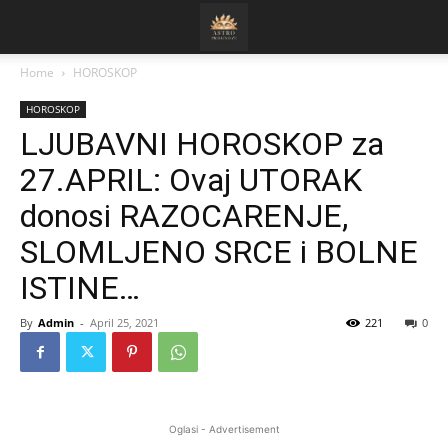
Home
HOROSKOP
HOROSKOP
LJUBAVNI HOROSKOP za
27.APRIL: Ovaj UTORAK
donosi RAZOCARENJE,
SLOMLJENO SRCE i BOLNE
ISTINE…
By
Admin
-
April 25, 2021
221
0
Oglasi - Advertisement