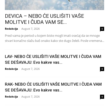
DEVICA – NEBO ĆE USLIŠITI VAŠE
MOLITVE I ČUDA VAM SE...
Redakcija
-
August 7, 2026
0
Pred vama je period u kojem biste mogli imati osećaj da se mnoge
stvari konačno slažu baš onako kako ste dugo želeli. Posle vremena...
LAV- NEBO ĆE USLIŠITI VAŠE MOLITVE I ČUDA VAM
SE DEŠAVAJU: Evo kakve vas...
Redakcija
-
August 7, 2026
0
RAK- NEBO ĆE USLIŠITI VAŠE MOLITVE I ČUDA VAM
SE DEŠAVAJU: Evo kakve vas...
Redakcija
-
August 7, 2026
0