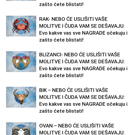
zašto ćete blistati!
RAK- NEBO ĆE USLIŠITI VAŠE
MOLITVE I ČUDA VAM SE DEŠAVAJU:
Evo kakve vas sve NAGRADE očekuju i
zašto ćete blistati!
BLIZANCI- NEBO ĆE USLIŠITI VAŠE
MOLITVE I ČUDA VAM SE DEŠAVAJU:
Evo kakve vas sve NAGRADE očekuju i
zašto ćete blistati!
BIK – NEBO ĆE USLIŠITI VAŠE
MOLITVE I ČUDA VAM SE DEŠAVAJU:
Evo kakve vas sve NAGRADE očekuju i
zašto ćete blistati!
OVAN – NEBO ĆE USLIŠITI VAŠE
MOLITVE I ČUDA VAM SE DEŠAVAJU: