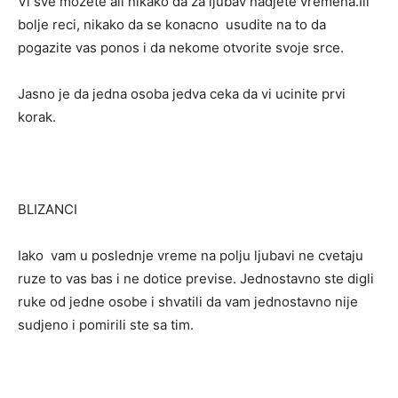
Vi sve mozete ali nikako da za ljubav nadjete vremena.Ili
bolje reci, nikako da se konacno usudite na to da
pogazite vas ponos i da nekome otvorite svoje srce.
Jasno je da jedna osoba jedva ceka da vi ucinite prvi
korak.
BLIZANCI
Iako vam u poslednje vreme na polju ljubavi ne cvetaju
ruze to vas bas i ne dotice previse. Jednostavno ste digli
ruke od jedne osobe i shvatili da vam jednostavno nije
sudjeno i pomirili ste sa tim.