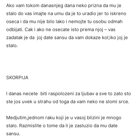
Ako vam tokom danasnjeg dana neko prizna da mu je
stalo do vas imajte na umu da je to uradio jer to iskreno
oseca i da mu nije bilo lako i nemojte tu osobu odmah
odbijati. Cak i ako ne osecate isto prema njoj – vas
zadatak je da joj date sansu da vam dokaze kol;iko joj je
stalo.
SKORPIJA
I danas necete biti raspolozeni za ljubav a sve to zato sto
ste jos uvek u strahu od toga da vam neko ne slomi srce.
Medjutim,jednom raku koji je u vasoj blizini je mnogo
stalo. Razmislite o tome da li je zasluzio da mu date
sansu.