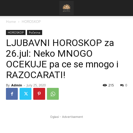
Home
HOROSKOP
HOROSKOP
Početna
LJUBAVNI HOROSKOP za
26.jul: Neko MNOGO
OCEKUJE pa ce se mnogo i
RAZOCARATI!
By
Admin
-
July 25, 2020
215
0
Oglasi - Advertisement