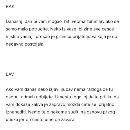
RAK
Danasnji dan bi vam mogao biti veoma zanimljiv ako se
samo malo potrudite. Neko iz vase blizine sve cesce
misli o vama, i presao je granicu prijateljstva koja je do
nedavno postojala.
LAV
Ako vam danas neko izjavi ljubav nema razloga da tu
osobu odmah odbijete. Umesto toga joj dajte priliku da
vam dokaze kakva je zapravo,mozda cete se prijatno
iznenaditi. Nemojte o nekome suditi na osnovu prvog
utiska jer on cesto ume da zavara.