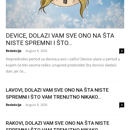
DEVICE, DOLAZI VAM SVE ONO NA ŠTA
NISTE SPREMNI I ŠTO...
Redakcija
-
August 8, 2026
0
Nepredvidivi period za device,a evo i zašto! Device ulaze u period u
kojem će biti veoma teško unapred predvideti šta donosi sledeći
dan, jer će...
LAVOVI, DOLAZI VAM SVE ONO NA ŠTA NISTE
SPREMNI I ŠTO VAM TRENUTNO NIKAKO...
Redakcija
-
August 8, 2026
0
RAKOVI, DOLAZI VAM SVE ONO NA ŠTA NISTE
SPREMNI I ŠTO VAM TRENUTNO NIKAKO...