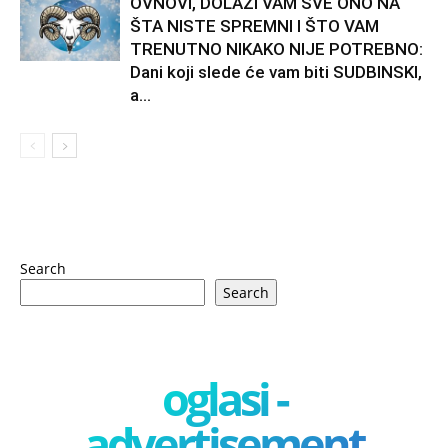
OVNOVI, DOLAZI VAM SVE ONO NA
ŠTA NISTE SPREMNI I ŠTO VAM
TRENUTNO NIKAKO NIJE POTREBNO:
Dani koji slede će vam biti SUDBINSKI,
a...
Search
Search
oglasi -
advertisement