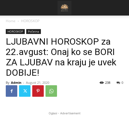
Home
HOROSKOP
HOROSKOP
Početna
LJUBAVNI HOROSKOP za
22.avgust: Onaj ko se BORI
ZA LJUBAV na kraju je uvek
DOBIJE!
By
Admin
-
August 21, 2020
238
0
Oglasi - Advertisement