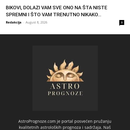
BIKOVI, DOLAZI VAM SVE ONO NA ŠTA NISTE
SPREMNI I ŠTO VAM TRENUTNO NIKAKO...
Redakcija
-
August 8, 2026
0
AstroPrognoze.com je portal posvećen pružanju
kvalitetnih astroloških prognoza i sadržaja. Naš