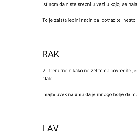
istinom da niste srecni u vezi u kojoj se nala
To je zaista jedini nacin da potrazite nesto 
RAK
Vi trenutno nikako ne zelite da povredite je
stalo.
Imajte uvek na umu da je mnogo bolje da mu 
LAV