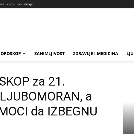
ila i uslovi korištenja
HOROSKOP
ZANIMLJIVOST
ZDRAVLJE I MEDICINA
LJ
vembar: Ovan LJUBOMORAN, a neki znaci NECE MOCI...
KOP za 21.
 LJUBOMORAN, a
 MOCI da IZBEGNU