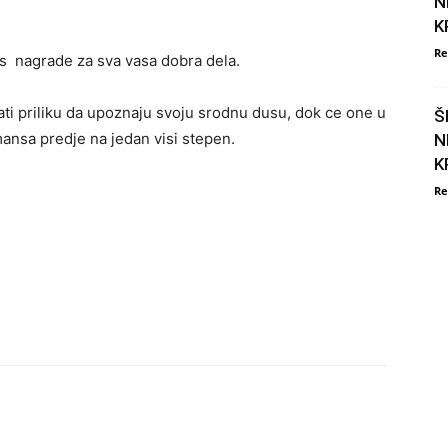
N
K
Re
s nagrade za sva vasa dobra dela.
ti priliku da upoznaju svoju srodnu dusu, dok ce one u
Š
ansa predje na jedan visi stepen.
N
K
Re