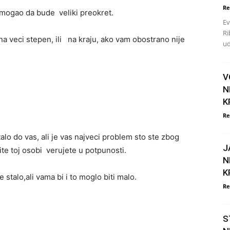
Re
n mogao da bude veliki preokret.
Ev
Ri
na veci stepen, ili na kraju, ako vam obostrano nije
ud
V
N
K
Re
alo do vas, ali je vas najveci problem sto ste zbog
J
ite toj osobi verujete u potpunosti.
N
K
 stalo,ali vama bi i to moglo biti malo.
Re
S