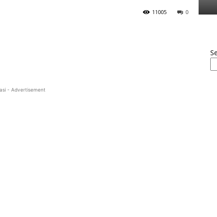
11005
0
S
asi - Advertisement