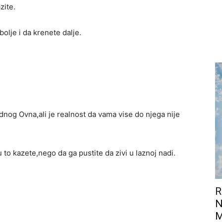
zite.
bolje i da krenete dalje.
dnog Ovna,ali je realnost da vama vise do njega nije
to kazete,nego da ga pustite da zivi u laznoj nadi.
R
N
M