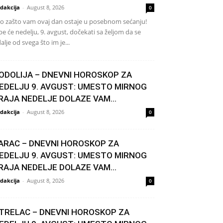
dakcija
-
August 8, 2026
0
o zašto vam ovaj dan ostaje u posebnom sećanju!
be će nedelju, 9. avgust, dočekati sa željom da se
alje od svega što im je...
ODOLIJA – DNEVNI HOROSKOP ZA
EDELJU 9. AVGUST: UMESTO MIRNOG
RAJA NEDELJE DOLAZE VAM...
dakcija
-
August 8, 2026
0
ARAC – DNEVNI HOROSKOP ZA
EDELJU 9. AVGUST: UMESTO MIRNOG
RAJA NEDELJE DOLAZE VAM...
dakcija
-
August 8, 2026
0
TRELAC – DNEVNI HOROSKOP ZA