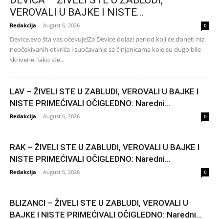
VEROVALI U BAJKE I NISTE...
Redakcija
-
August 6, 2026
0
Device,evo šta vas očekuje!Za Device dolazi period koji će doneti niz
neočekivanih otkrića i suočavanje sa činjenicama koje su dugo bile
skrivene. Iako ste...
LAV – ŽIVELI STE U ZABLUDI, VEROVALI U BAJKE I
NISTE PRIMEĆIVALI OČIGLEDNO: Naredni...
Redakcija
-
August 6, 2026
0
RAK – ŽIVELI STE U ZABLUDI, VEROVALI U BAJKE I
NISTE PRIMEĆIVALI OČIGLEDNO: Naredni...
Redakcija
-
August 6, 2026
0
BLIZANCI – ŽIVELI STE U ZABLUDI, VEROVALI U
BAJKE I NISTE PRIMEĆIVALI OČIGLEDNO: Naredni...