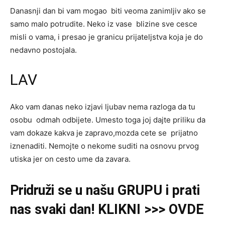
Danasnji dan bi vam mogao biti veoma zanimljiv ako se
samo malo potrudite. Neko iz vase blizine sve cesce
misli o vama, i presao je granicu prijateljstva koja je do
nedavno postojala.
LAV
Ako vam danas neko izjavi ljubav nema razloga da tu
osobu odmah odbijete. Umesto toga joj dajte priliku da
vam dokaze kakva je zapravo,mozda cete se prijatno
iznenaditi. Nemojte o nekome suditi na osnovu prvog
utiska jer on cesto ume da zavara.
Pridruži
se u našu
GRUPU
i prati
nas svaki dan! KLIKNI >>> OVDE