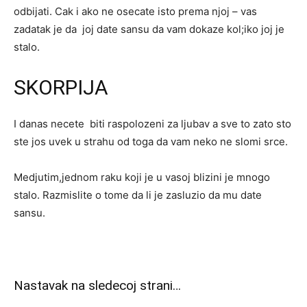
odbijati. Cak i ako ne osecate isto prema njoj – vas
zadatak je da joj date sansu da vam dokaze kol;iko joj je
stalo.
SKORPIJA
I danas necete biti raspolozeni za ljubav a sve to zato sto
ste jos uvek u strahu od toga da vam neko ne slomi srce.
Medjutim,jednom raku koji je u vasoj blizini je mnogo
stalo. Razmislite o tome da li je zasluzio da mu date
sansu.
Nastavak na sledecoj strani…