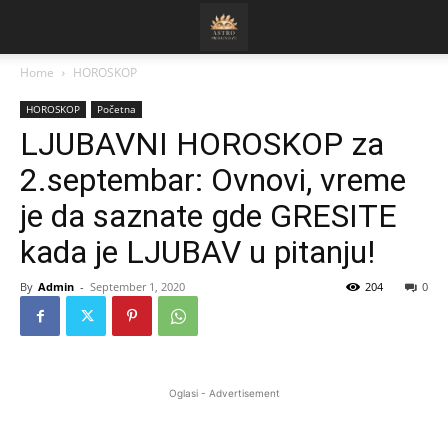
Home
HOROSKOP
HOROSKOP
Početna
LJUBAVNI HOROSKOP za
2.septembar: Ovnovi, vreme
je da saznate gde GRESITE
kada je LJUBAV u pitanju!
By
Admin
-
September 1, 2020
204
0
Oglasi - Advertisement