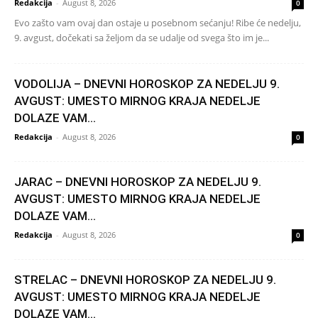
Redakcija
-
August 8, 2026
0
Evo zašto vam ovaj dan ostaje u posebnom sećanju! Ribe će nedelju,
9. avgust, dočekati sa željom da se udalje od svega što im je...
VODOLIJA – DNEVNI HOROSKOP ZA NEDELJU 9.
AVGUST: UMESTO MIRNOG KRAJA NEDELJE
DOLAZE VAM...
Redakcija
-
August 8, 2026
0
JARAC – DNEVNI HOROSKOP ZA NEDELJU 9.
AVGUST: UMESTO MIRNOG KRAJA NEDELJE
DOLAZE VAM...
Redakcija
-
August 8, 2026
0
STRELAC – DNEVNI HOROSKOP ZA NEDELJU 9.
AVGUST: UMESTO MIRNOG KRAJA NEDELJE
DOLAZE VAM...