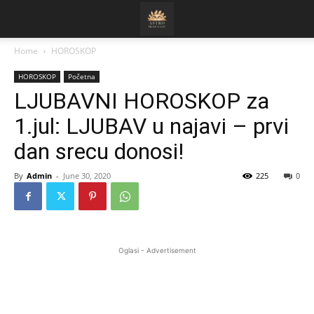
Home
HOROSKOP
HOROSKOP
Početna
LJUBAVNI HOROSKOP za
1.jul: LJUBAV u najavi – prvi
dan srecu donosi!
By
Admin
-
June 30, 2020
225
0
Oglasi - Advertisement