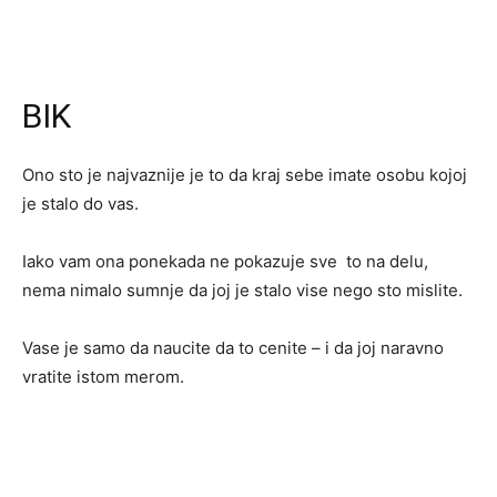
BIK
Ono sto je najvaznije je to da kraj sebe imate osobu kojoj
je stalo do vas.
Iako vam ona ponekada ne pokazuje sve to na delu,
nema nimalo sumnje da joj je stalo vise nego sto mislite.
Vase je samo da naucite da to cenite – i da joj naravno
vratite istom merom.