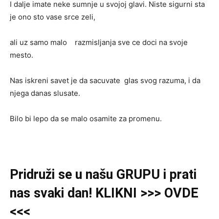
I dalje imate neke sumnje u svojoj glavi. Niste sigurni sta
je ono sto vase srce zeli,
ali uz samo malo razmisljanja sve ce doci na svoje
mesto.
Nas iskreni savet je da sacuvate glas svog razuma, i da
njega danas slusate.
Bilo bi lepo da se malo osamite za promenu.
Pridruži se u našu GRUPU
i
prati
nas svaki dan! KLIKNI >>> OVDE
<<<