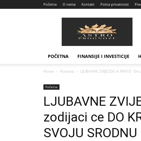
Početna
O nama
Kontakt
Polica privatnosti
Prav
Astro
Prognoze
POČETNA
FINANSIJE I INVESTICIJE
Home
Početna
LJUBAVNE ZVIJEZDE ih PRATE- Ovi z
Početna
LJUBAVNE ZVIJE
zodijaci ce DO 
SVOJU SRODNU 