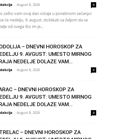
dakcija
-
August 8, 2026
0
o zašto vam ovaj dan ostaje u posebnom sećanju!
be će nedelju, 9. avgust, dočekati sa željom da se
alje od svega što im je...
ODOLIJA – DNEVNI HOROSKOP ZA
EDELJU 9. AVGUST: UMESTO MIRNOG
RAJA NEDELJE DOLAZE VAM...
dakcija
-
August 8, 2026
0
ARAC – DNEVNI HOROSKOP ZA
EDELJU 9. AVGUST: UMESTO MIRNOG
RAJA NEDELJE DOLAZE VAM...
dakcija
-
August 8, 2026
0
TRELAC – DNEVNI HOROSKOP ZA