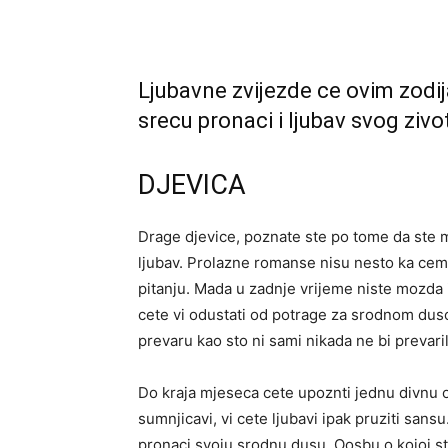
Ljubavne zvijezde ce ovim zodija
srecu pronaci i ljubav svog zivota
DJEVICA
Drage djevice, poznate ste po tome da ste 
ljubav. Prolazne romanse nisu nesto ka cemu
pitanju. Mada u zadnje vrijeme niste mozda 
cete vi odustati od potrage za srodnom dusom
prevaru kao sto ni sami nikada ne bi prevari
Do kraja mjeseca cete upoznti jednu divnu
sumnjicavi, vi cete ljubavi ipak pruziti sansu
pronaci svoju srodnu dusu. Oosbu o kojoj ste