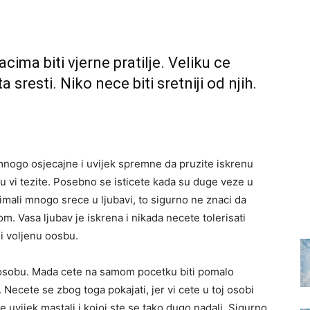
cima biti vjerne pratilje. Veliku ce
 sresti. Niko nece biti sretniji od njih.
mnogo osjecajne i uvijek spremne da pruzite iskrenu
 vi tezite. Posebno se isticete kada su duge veze u
imali mnogo srece u ljubavi, to sigurno ne znaci da
. Vasa ljubav je iskrena i nikada necete tolerisati
li voljenu oosbu.
 osobu. Mada cete na samom pocetku biti pomalo
. Necete se zbog toga pokajati, jer vi cete u toj osobi
 uvijek mastali i kojoj ste se tako dugo nadali. Sigurno