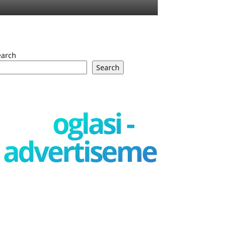
earch
Search
oglasi -
advertisement