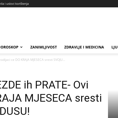
ila i uslovi korištenja
HOROSKOP
ZANIMLJIVOST
ZDRAVLJE I MEDICINA
LJ
odijaci ce DO KRAJA MJESECA sresti SVOJU...
ZDE ih PRATE- Ovi
KRAJA MJESECA sresti
DUSU!