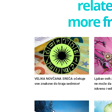
relate
more f
VELIKA NOVČANA SREĆA očekuje
Ljubav ovih 
ove znakove do kraja sedmice!
ne može da 
iskreno i ve