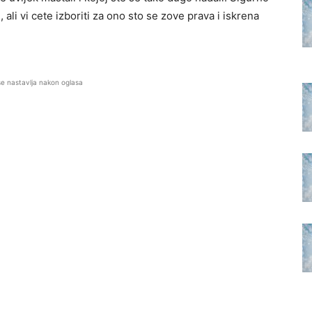
 ali vi cete izboriti za ono sto se zove prava i iskrena
se nastavlja nakon oglasa