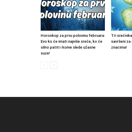
Horoskop za prvu polovinu februara:
Tri srećnika
Evo ko će imati najviše sreće, ko će
savršeni za
silno patiti i kome slede užasne
znacima!
suze!