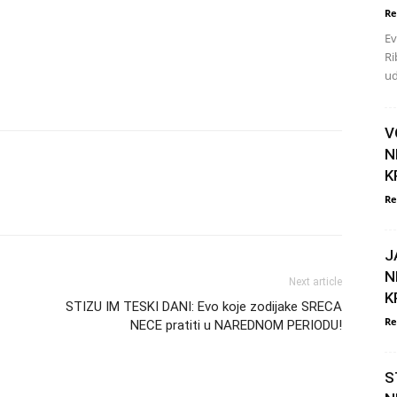
Re
Ev
Ri
ud
V
N
K
Re
J
N
Next article
K
STIZU IM TESKI DANI: Evo koje zodijake SRECA
Re
NECE pratiti u NAREDNOM PERIODU!
S