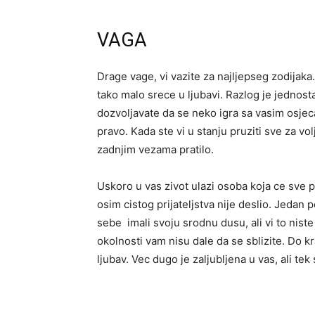
VAGA
Drage vage, vi vazite za najljepseg zodijak
tako malo srece u ljubavi. Razlog je jednosta
dozvoljavate da se neko igra sa vasim osjec
pravo. Kada ste vi u stanju pruziti sve za vo
zadnjim vezama pratilo.
Uskoro u vas zivot ulazi osoba koja ce sve pr
osim cistog prijateljstva nije deslio. Jedan p
sebe imali svoju srodnu dusu, ali vi to niste 
okolnosti vam nisu dale da se sblizite. Do k
ljubav. Vec dugo je zaljubljena u vas, ali tek