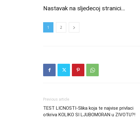
Nastavak na sljedecoj stranici…
1
2
Previous article
TEST LICNOSTI-Slika koja te najvise privlaci
otkriva KOLIKO SI LJUBOMORAN u ZIVOTU?!