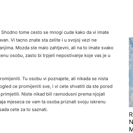
a. Shodno tome cesto se mnogi cude kako da vi imate
van. Vi tacno znate sta zelite i u svojoj vezi ne
anjima. Mozda ste malo zahtjevni, ali na to imate svako
ljenu osobu, zasto bi trpjeli nepostivanje koje vas je u
omijeniti. Tu osobu vi poznajete, ali nikada se nista
ogled ce promijeniti sve, i vi cete shvatiti da ste pored
primjetili. Niste nikad bili ravnodusni prema njojali
raja mjeseca ce vam ta osoba priznati svoju iskrenu
 sada cete za to saznati.
R
N
M