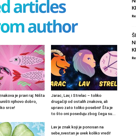
d articles
N
K
Re
rom author
Š
N
K
Re
znakova je pravi raj: Ništa
Jarac, Lav, i Strelac – toliko
uništi njihovo dobro,
drugačiji od ostalih znakova, ali
liko srce!
upravo zato toliko posebni! Šta je
to što oni poseduju zbog čega su...
Lav je znak koji je ponosan na
sebe,svestan je uvek koliko vredi!