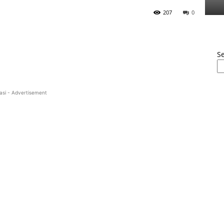
207
0
S
asi - Advertisement