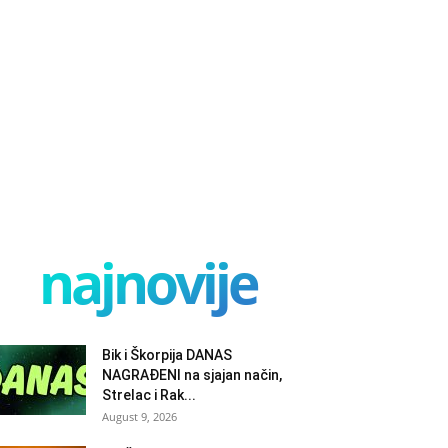
najnovije
Bik i Škorpija DANAS
NAGRAĐENI na sjajan način,
Strelac i Rak...
August 9, 2026