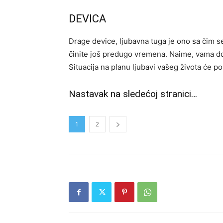
DEVICA
Drage device, ljubavna tuga je ono sa čim se
činite još predugo vremena. Naime, vama dol
Situacija na planu ljubavi vašeg života će pos
Nastavak na sledećoj stranici…
1
2