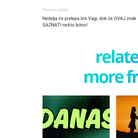
Previous article
Nedelja će prelepa biti Vagi, dok će OVAJ znak
SAZNATI nešto bitno!
relate
more f