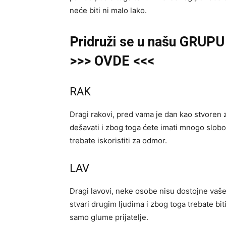
neće biti ni malo lako.
Pridruži se u našu GRUPU 
>>> OVDE <<<
RAK
Dragi rakovi, pred vama je dan kao stvoren
dešavati i zbog toga ćete imati mnogo slo
trebate iskoristiti za odmor.
LAV
Dragi lavovi, neke osobe nisu dostojne vaš
stvari drugim ljudima i zbog toga trebate bi
samo glume prijatelje.