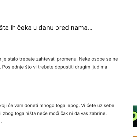
 šta ih čeka u danu pred nama…
m je stalo trebate zahtevati promenu. Neke osobe se ne
Poslednje što vi trebate dopustiti drugim ljudima
n koji će vam doneti mnogo toga lepog. Vi ćete uz sebe
i zbog toga ništa neće moći čak ni da vas zabrine.
.