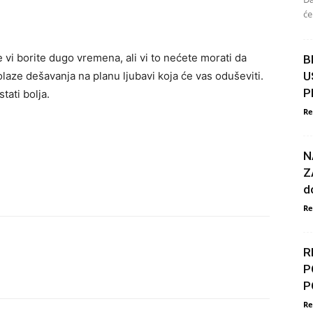
će
 vi borite dugo vremena, ali vi to nećete morati da
B
aze dešavanja na planu ljubavi koja će vas oduševiti.
U
P
tati bolja.
Re
N
Z
d
Re
R
P
P
Re