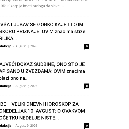
 Bik i Škorpija imati razloga da slave i...
IVŠA LJUBAV SE GORKO KAJE I TO IM
SKORO PRIZNAJE: OVIM znacima stiže
RILIKA...
dakcija
-
August 9, 2026
0
AJVEĆI DOKAZ SUDBINE, ONO ŠTO JE
APISANO U ZVEZDAMA: OVIM znacima
olazi ono na...
dakcija
-
August 9, 2026
0
IBE – VELIKI DNEVNI HOROSKOP ZA
ONEDELJAK 10. AVGUST: O OVAKVOM
OČETKU NEDELJE NISTE...
dakcija
-
August 9, 2026
0