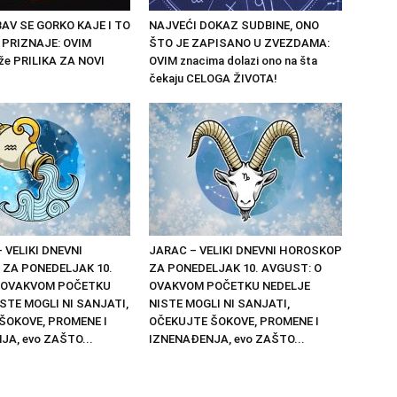
AV SE GORKO KAJE I TO
NAJVEĆI DOKAZ SUDBINE, ONO
 PRIZNAJE: OVIM
ŠTO JE ZAPISANO U ZVEZDAMA:
iže PRILIKA ZA NOVI
OVIM znacima dolazi ono na šta
čekaju CELOGA ŽIVOTA!
 VELIKI DNEVNI
JARAC – VELIKI DNEVNI HOROSKOP
ZA PONEDELJAK 10.
ZA PONEDELJAK 10. AVGUST: O
 OVAKVOM POČETKU
OVAKVOM POČETKU NEDELJE
STE MOGLI NI SANJATI,
NISTE MOGLI NI SANJATI,
ŠOKOVE, PROMENE I
OČEKUJTE ŠOKOVE, PROMENE I
A, evo ZAŠTO...
IZNENAĐENJA, evo ZAŠTO...