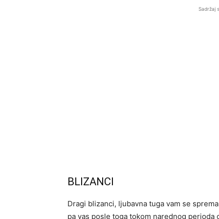
Sadržaj 
BLIZANCI
Dragi blizanci, ljubavna tuga vam se sprema
pa vas posle toga tokom narednog perioda 