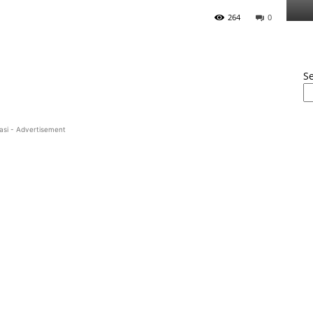
264
0
S
asi - Advertisement