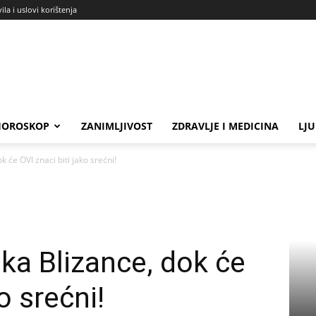
ila i uslovi korištenja
HOROSKOP
ZANIMLJIVOST
ZDRAVLJE I MEDICINA
LJ
 će OVI znaci biti jako srećni!
ka Blizance, dok će
o srećni!