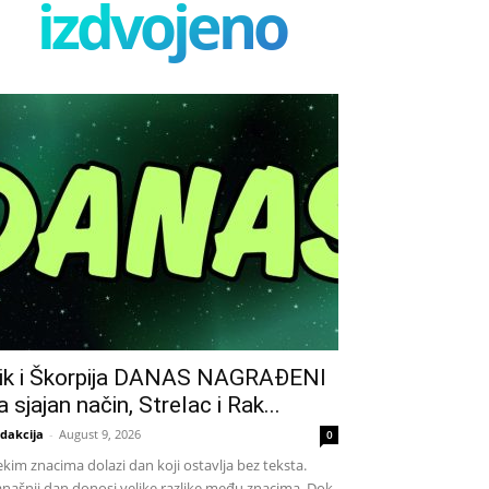
izdvojeno
ik i Škorpija DANAS NAGRAĐENI
a sjajan način, Strelac i Rak...
dakcija
-
August 9, 2026
0
kim znacima dolazi dan koji ostavlja bez teksta.
našnji dan donosi velike razlike među znacima. Dok