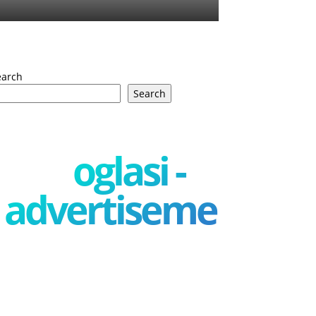
earch
Search
oglasi -
advertisement