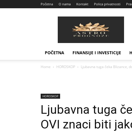
Početna
O nama
Kontakt
Polica privatnosti
Prav
Astro
Prognoze
POČETNA
FINANSIJE I INVESTICIJE
Home
HOROSKOP
Ljubavna tuga čeka Blizance, dok
HOROSKOP
Ljubavna tuga če
OVI znaci biti jak