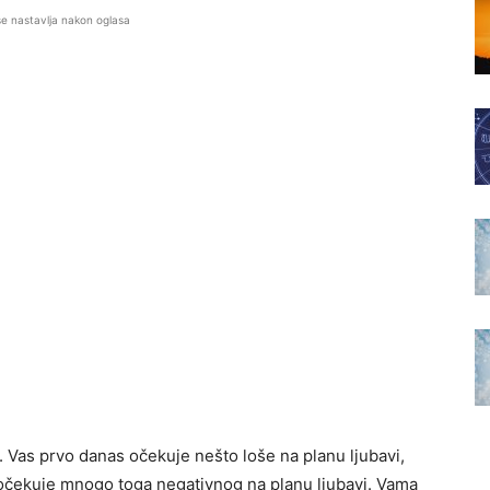
se nastavlja nakon oglasa
. Vas prvo danas očekuje nešto loše na planu ljubavi,
očekuje mnogo toga negativnog na planu ljubavi. Vama