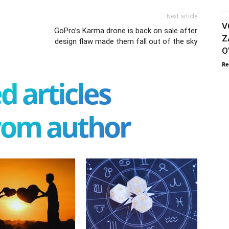
Next article
V
GoPro’s Karma drone is back on sale after
Z
design flaw made them fall out of the sky
O
Re
d articles
rom author