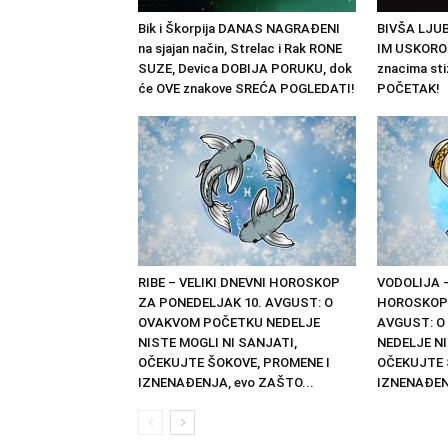
Bik i Škorpija DANAS NAGRAĐENI
BIVŠA LJUB
na sjajan način, Strelac i Rak RONE
IM USKORO
SUZE, Devica DOBIJA PORUKU, dok
znacima st
će OVE znakove SREĆA POGLEDATI!
POČETAK!
RIBE – VELIKI DNEVNI HOROSKOP
VODOLIJA –
ZA PONEDELJAK 10. AVGUST: O
HOROSKOP 
OVAKVOM POČETKU NEDELJE
AVGUST: O
NISTE MOGLI NI SANJATI,
NEDELJE NI
OČEKUJTE ŠOKOVE, PROMENE I
OČEKUJTE 
IZNENAĐENJA, evo ZAŠTO...
IZNENAĐENJ