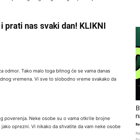
i prati nas svaki dan! KLIKNI
 za odmor. Tako malo toga bitnog će se vama danas
bodnog vremena. Vi sve to slobodno vreme svakako da
B
n
eg poverenja. Neke osobe su o vama otkrile brojne
Re
ti jako oprezni. Vi nikako da shvatite da vam neke osobe
Ne
Da