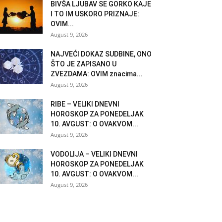
BIVŠA LJUBAV SE GORKO KAJE
I TO IM USKORO PRIZNAJE:
OVIM...
August 9, 2026
NAJVEĆI DOKAZ SUDBINE, ONO
ŠTO JE ZAPISANO U
ZVEZDAMA: OVIM znacima...
August 9, 2026
RIBE – VELIKI DNEVNI
HOROSKOP ZA PONEDELJAK
10. AVGUST: O OVAKVOM...
August 9, 2026
VODOLIJA – VELIKI DNEVNI
HOROSKOP ZA PONEDELJAK
10. AVGUST: O OVAKVOM...
August 9, 2026