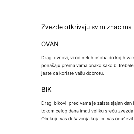
Zvezde otkrivaju svim znacima
OVAN
Dragi ovnovi, vi od nekih osoba do kojih va
ponašaju prema vama onako kako bi trebale. 
jeste da koriste vašu dobrotu.
BIK
Dragi bikovi, pred vama je zaista sjajan da
tokom celog dana imati veliku sreću zvezda 
Očekuju vas dešavanja koja će vas oduševiti