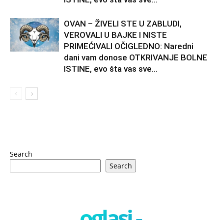
OVAN – ŽIVELI STE U ZABLUDI,
VEROVALI U BAJKE I NISTE
PRIMEĆIVALI OČIGLEDNO: Naredni
dani vam donose OTKRIVANJE BOLNE
ISTINE, evo šta vas sve...
Search
Search
oglasi -