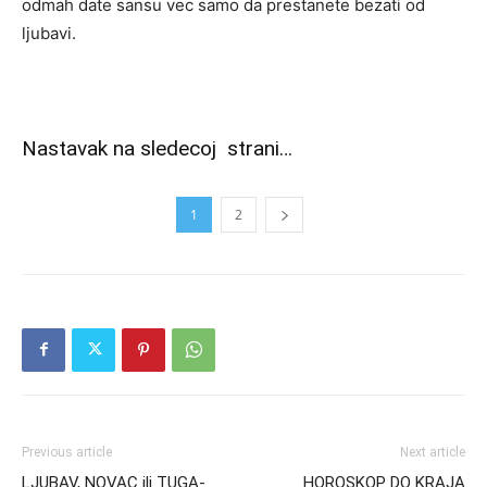
odmah date sansu vec samo da prestanete bezati od
ljubavi.
Nastavak na sledecoj strani…
1
2
Previous article
Next article
LJUBAV, NOVAC ili TUGA-
HOROSKOP DO KRAJA