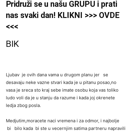
Pridruži
se u našu
GRUPU
i prati
nas svaki dan! KLIKNI >>> OVDE
<<<
BIK
Ljubav je ovih dana vama u drugom planu jer se
desavaju neke vazne stvari kada je u pitanu posao,no
vasa je sreca sto kraj sebe imate osobu koja vas toliko
ludo voli da je u stanju da razume i kada joj okrenete
ledja zbog posla.
Medjutim,moracete naci vremena i za odmor, i najbolje
bi bilo kada bi ste u vecernjim satima partneru napravili