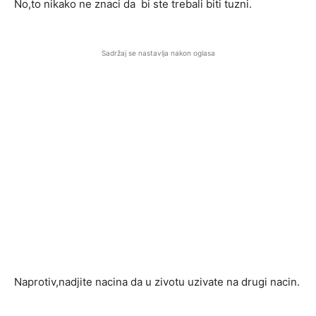
No,to nikako ne znaci da bi ste trebali biti tuzni.
Sadržaj se nastavlja nakon oglasa
Naprotiv,nadjite nacina da u zivotu uzivate na drugi nacin.