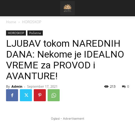
Home
HOROSKOP
HOROSKOP
Početna
LJUBAV tokom NAREDNIH
DANA: Nekome je IDEALNO
VREME za PROVOD i
AVANTURE!
By
Admin
-
September 17, 2021
213
0
Oglasi - Advertisement