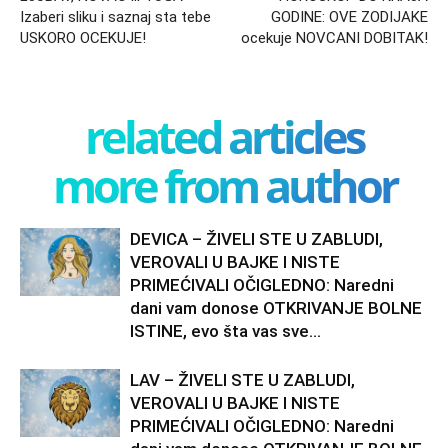
Izaberi sliku i saznaj sta tebe
GODINE: OVE ZODIJAKE
USKORO OCEKUJE!
ocekuje NOVCANI DOBITAK!
related articles
more from author
DEVICA – ŽIVELI STE U ZABLUDI,
VEROVALI U BAJKE I NISTE
PRIMEĆIVALI OČIGLEDNO: Naredni
dani vam donose OTKRIVANJE BOLNE
ISTINE, evo šta vas sve...
LAV – ŽIVELI STE U ZABLUDI,
VEROVALI U BAJKE I NISTE
PRIMEĆIVALI OČIGLEDNO: Naredni