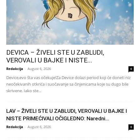
DEVICA – ŽIVELI STE U ZABLUDI,
VEROVALI U BAJKE I NISTE...
Redakcija
-
August 6, 2026
0
Device,evo šta vas očekuje!Za Device dolazi period koji će doneti niz
neočekivanih otkrića i suočavanje sa činjenicama koje su dugo bile
skrivene. Iako ste...
LAV – ŽIVELI STE U ZABLUDI, VEROVALI U BAJKE I
NISTE PRIMEĆIVALI OČIGLEDNO: Naredni...
Redakcija
-
August 6, 2026
0