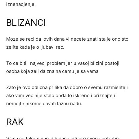
iznenadjenje.
BLIZANCI
Moze se reci da ovih dana vi necete znati sta je ono sto
zelite kada je o ljubavi rec.
To ce biti najveci problem jer u vasoj blizini postoji
osoba koja zeli da zna na cemu je sa vama.
Zato je ovo odlicna prilika da dobro o svemu razmislite,i
ako vam vec nije stalo onda to iskreno i priznajte i
nemojte nikome davati laznu nadu.
RAK
Vama ce tokom naredih dana biti pre svega potrebna