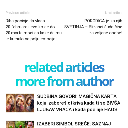
Previous article
Next article
Riba pocinje da vlada
PORODICA je za njih
20.februara i evo ko ce do
SVETINJA – Blizanci čuda čine
20.marta moci da kaze da mu
za voljene osobe!
je krenulo na polju emocija!
related articles
more from author
SUDBINA GOVORI: MAGIČNA KARTA
koju izabereš otkriva kada ti se BIVŠA
LJUBAV VRAĆA i kada počinje HAOS!
IZABERI SIMBOL SREĆE: SAZNAJ