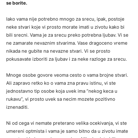
se borite.
Iako vama nije potrebno mnogo za srecu, ipak, postoje
neke stvari koje vi prosto morate imati u zivotu kako bi
bili srecni. Vama je za srecu preko potrebna ljubav. Vi se
ne zamarate nevaznim stvarima. Vase dragoceno vreme
nikada ne gubite na nevazne stvari. Vi se prosto
pokusavate izboriti za ljubav i za neke razloge za srecu.
Mnoge osobe govore veoma cesto o vama brojne stvari.
Ali zapravo retko ko o vama zna pravu istinu, vi ste
jednostavno tip osobe koja uvek ima ”nekog keca u
rukavu”, vi prosto uvek sa necim mozete pozitivno
iznenaditi.
Ni od cega vi nemate preterano velika ocekivanja, vi ste
umereni optmista i vama je samo bitno da u zivotu imate