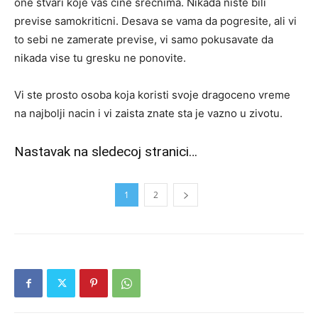
one stvari koje vas cine srecnima. Nikada niste bili
previse samokriticni. Desava se vama da pogresite, ali vi
to sebi ne zamerate previse, vi samo pokusavate da
nikada vise tu gresku ne ponovite.
Vi ste prosto osoba koja koristi svoje dragoceno vreme
na najbolji nacin i vi zaista znate sta je vazno u zivotu.
Nastavak na sledecoj stranici…
1
2