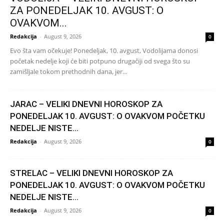
ZA PONEDELJAK 10. AVGUST: O
OVAKVOM...
Redakcija
-
August 9, 2026
0
Evo šta vam očekuje! Ponedeljak, 10. avgust, Vodolijama donosi
početak nedelje koji će biti potpuno drugačiji od svega što su
zamišljale tokom prethodnih dana, jer...
JARAC – VELIKI DNEVNI HOROSKOP ZA
PONEDELJAK 10. AVGUST: O OVAKVOM POČETKU
NEDELJE NISTE...
Redakcija
-
August 9, 2026
0
STRELAC – VELIKI DNEVNI HOROSKOP ZA
PONEDELJAK 10. AVGUST: O OVAKVOM POČETKU
NEDELJE NISTE...
Redakcija
-
August 9, 2026
0