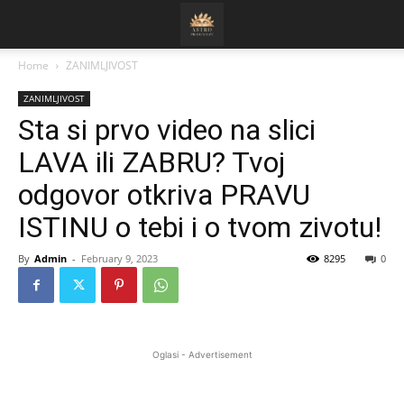
Home
ZANIMLJIVOST
ZANIMLJIVOST
Sta si prvo video na slici
LAVA ili ZABRU? Tvoj
odgovor otkriva PRAVU
ISTINU o tebi i o tvom zivotu!
By
Admin
-
February 9, 2023
8295
0
Oglasi - Advertisement