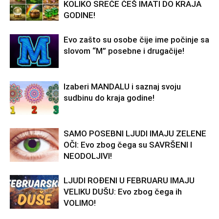
KOLIKO SREĆE ĆEŠ IMATI DO KRAJA
GODINE!
Evo zašto su osobe čije ime počinje sa
slovom “M” posebne i drugačije!
Izaberi MANDALU i saznaj svoju
sudbinu do kraja godine!
SAMO POSEBNI LJUDI IMAJU ZELENE
OČI: Evo zbog čega su SAVRŠENI I
NEODOLJIVI!
LJUDI ROĐENI U FEBRUARU IMAJU
VELIKU DUŠU: Evo zbog čega ih
VOLIMO!