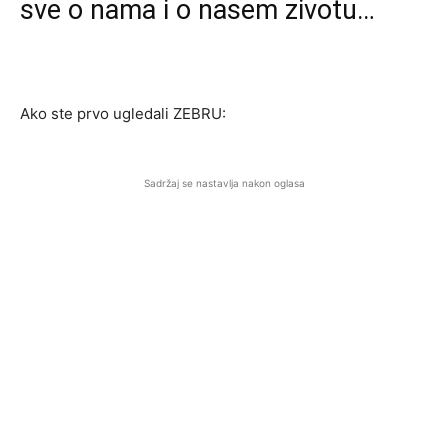
sve o nama i o nasem zivotu…
Ako ste prvo ugledali ZEBRU:
Sadržaj se nastavlja nakon oglasa