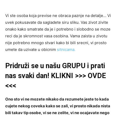
Vi ste osoba koja previse ne obraca paznje na detalje… Vi
uvek pokusavate da sagladete siru sliku. Vas zivot zivite
onako kako smatrate da je i potrebno i slobodno se moze
reci da je skromnost vasa osobina. Vama zaista u zivotu
nije potrebno mnogo stvari kako bi bili srecni, vi prosto
umete da uzivate u obicnim
sitnicama.
Pridruži
se u našu
GRUPU
i prati
nas svaki dan! KLIKNI >>> OVDE
<<<
Ono sto vi ne mozete nikako da rezumete jeste to kada
cujete nekog coveka kako se zali, vi prosto nikada nista
bili takav tip osobe, vi se ne zelite, vi ne ocajavate nego