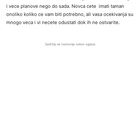
i vece planove nego do sada. Novca cete imati taman
onoliko koliko ce vam biti potrebno, ali vasa ocekivanja su
mnogo veca i vi necete odustati dok ih ne ostvarite.
Sadržaj se nastavlja nakon oglasa