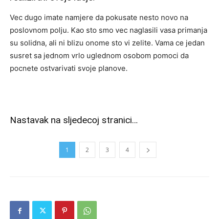
Vec dugo imate namjere da pokusate nesto novo na
poslovnom polju. Kao sto smo vec naglasili vasa primanja
su solidna, ali ni blizu onome sto vi zelite. Vama ce jedan
susret sa jednom vrlo uglednom osobom pomoci da
pocnete ostvarivati svoje planove.
Nastavak na sljedecoj stranici…
1
2
3
4