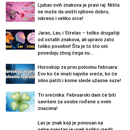
Ljubav ovih znakova je pravi raj: Ništa
ne može da uništi njihovo dobro,
iskreno i veliko srce!
Jarac, Lav, i Strelac – toliko drugačiji
od ostalih znakova, ali upravo zato
toliko posebni! Šta je to što oni
poseduju zbog čega su...
Horoskop za prvu polovinu februara:
Evo ko će imati najviše sreće, ko će
silno patiti i kome slede užasne suze!
Tri srećnika: Februarski dani će biti
savršeni za osobe rođene u ovim
znacima!
Lav je znak koji je ponosan na
sebe,svestan je uvek koliko vredi!