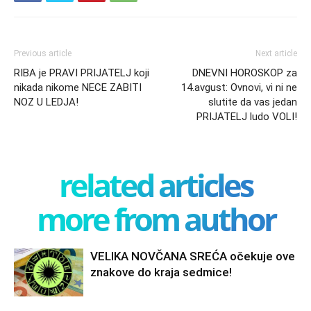
Previous article
Next article
RIBA je PRAVI PRIJATELJ koji
DNEVNI HOROSKOP za
nikada nikome NECE ZABITI
14.avgust: Ovnovi, vi ni ne
NOZ U LEDJA!
slutite da vas jedan
PRIJATELJ ludo VOLI!
related articles
more from author
VELIKA NOVČANA SREĆA očekuje ove
znakove do kraja sedmice!