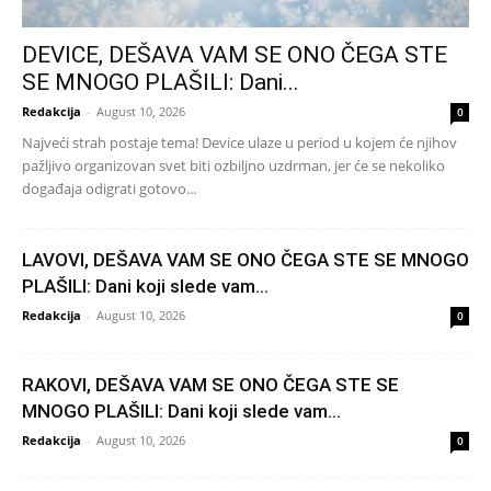
DEVICE, DEŠAVA VAM SE ONO ČEGA STE
SE MNOGO PLAŠILI: Dani...
Redakcija
-
August 10, 2026
0
Najveći strah postaje tema! Device ulaze u period u kojem će njihov
pažljivo organizovan svet biti ozbiljno uzdrman, jer će se nekoliko
događaja odigrati gotovo...
LAVOVI, DEŠAVA VAM SE ONO ČEGA STE SE MNOGO
PLAŠILI: Dani koji slede vam...
Redakcija
-
August 10, 2026
0
RAKOVI, DEŠAVA VAM SE ONO ČEGA STE SE
MNOGO PLAŠILI: Dani koji slede vam...
Redakcija
-
August 10, 2026
0