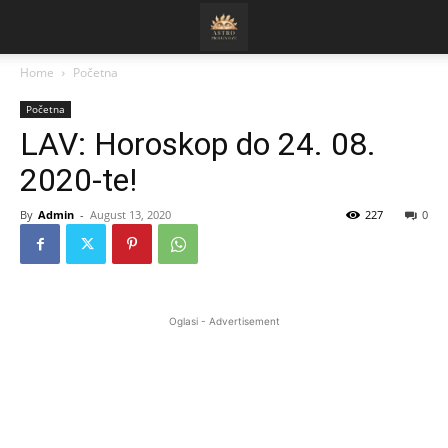
Home
Početna
Početna
LAV: Horoskop do 24. 08.
2020-te!
By
Admin
-
August 13, 2020
227
0
Oglasi - Advertisement