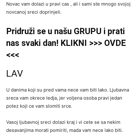
Novac vam dolazi u pravi cas , ali i sami ste mnogo svojoj
novcanoj sreci doprinjeli.
Pridruži
se u našu
GRUPU
i prati
nas svaki dan! KLIKNI >>> OVDE
<<<
LAV
U danima koji su pred vama nece vam biti lako. Ljubavna
sreca vam okrece ledja, jer voljena osoba pravi jedan
potez koji ce vam slomiti srce.
Vasoj ljubavnoj sreci dolazi kraj i vi cete se sa nekim
desavanjima morati pomiriti, mada vam nece lako biti.