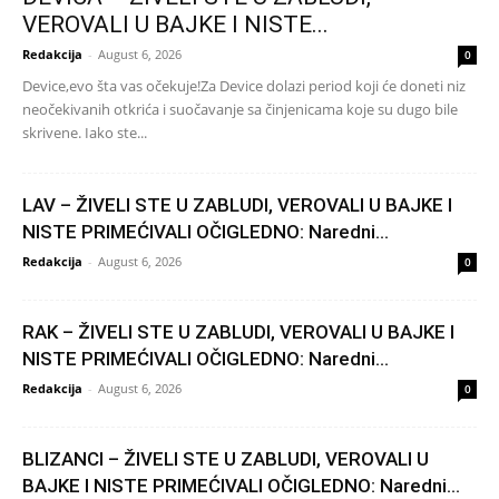
VEROVALI U BAJKE I NISTE...
Redakcija
-
August 6, 2026
0
Device,evo šta vas očekuje!Za Device dolazi period koji će doneti niz
neočekivanih otkrića i suočavanje sa činjenicama koje su dugo bile
skrivene. Iako ste...
LAV – ŽIVELI STE U ZABLUDI, VEROVALI U BAJKE I
NISTE PRIMEĆIVALI OČIGLEDNO: Naredni...
Redakcija
-
August 6, 2026
0
RAK – ŽIVELI STE U ZABLUDI, VEROVALI U BAJKE I
NISTE PRIMEĆIVALI OČIGLEDNO: Naredni...
Redakcija
-
August 6, 2026
0
BLIZANCI – ŽIVELI STE U ZABLUDI, VEROVALI U
BAJKE I NISTE PRIMEĆIVALI OČIGLEDNO: Naredni...