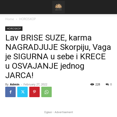
Home
HOROSKOP
HOROSKOP
Lav BRISE SUZE, karma
NAGRADJUJE Skorpiju, Vaga
je SIGURNA u sebe i KRECE
u OSVAJANJE jednog
JARCA!
By
Admin
-
February 27, 2022
228
0
Oglasi - Advertisement