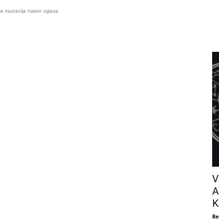
se nastavlja nakon oglasa
V
A
K
Re