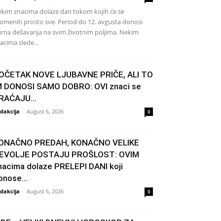
kim znacima dolaze dan tokom kojih će se
omeniti prosto sve. Period do 12. avgusta donosi
rna dešavanja na svim životnim poljima. Nekim
acima slede...
OČETAK NOVE LJUBAVNE PRIČE, ALI TO
M DONOSI SAMO DOBRO: OVI znaci se
RAĆAJU...
dakcija
-
August 6, 2026
0
ONAČNO PREDAH, KONAČNO VELIKE
EVOLJE POSTAJU PROŠLOST: OVIM
nacima dolaze PRELEPI DANI koji
onose...
dakcija
-
August 6, 2026
0