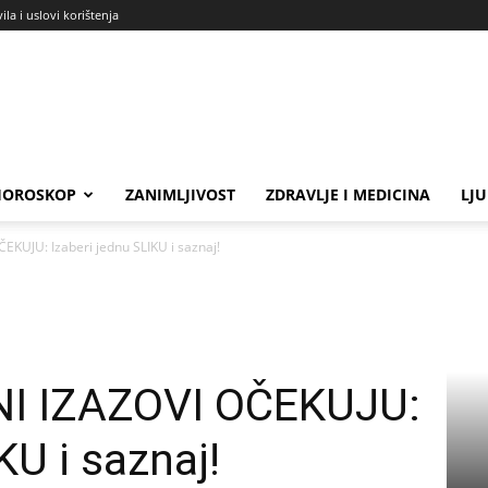
ila i uslovi korištenja
HOROSKOP
ZANIMLJIVOST
ZDRAVLJE I MEDICINA
LJ
EKUJU: Izaberi jednu SLIKU i saznaj!
NI IZAZOVI OČEKUJU:
KU i saznaj!