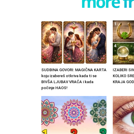
more f
SUDBINA GOVORI: MAGIČNA KARTA
IZABERI S
koju izabereš otkriva kada ti se
KOLIKO SRE
BIVŠA LJUBAV VRAĆA i kada
KRAJA GOD
počinje HAOS!