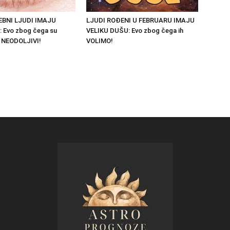
BNI LJUDI IMAJU
LJUDI ROĐENI U FEBRUARU IMAJU
: Evo zbog čega su
VELIKU DUŠU: Evo zbog čega ih
 NEODOLJIVI!
VOLIMO!