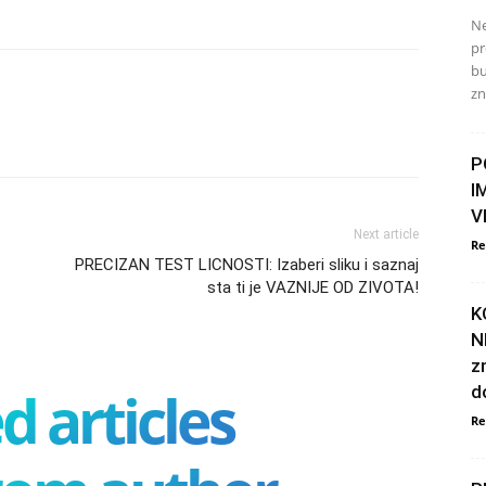
Ne
pr
bu
zn
P
I
V
Next article
Re
PRECIZAN TEST LICNOSTI: Izaberi sliku i saznaj
sta ti je VAZNIJE OD ZIVOTA!
K
N
z
d articles
d
Re