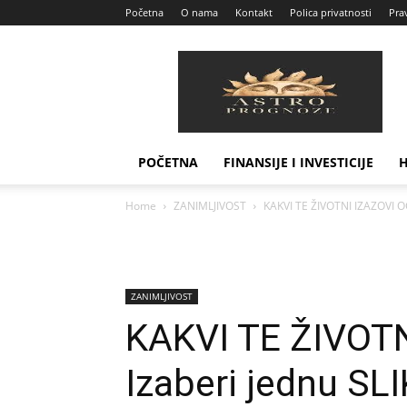
Početna
O nama
Kontakt
Polica privatnosti
Prav
Astro
Prognoze
POČETNA
FINANSIJE I INVESTICIJE
Home
ZANIMLJIVOST
KAKVI TE ŽIVOTNI IZAZOVI OČ
ZANIMLJIVOST
KAKVI TE ŽIVOT
Izaberi jednu SLI