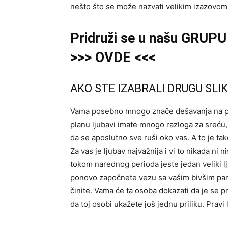
nešto što se može nazvati velikim izazovom
Pridruži se u našu GRUPU 
>>> OVDE <<<
AKO STE IZABRALI DRUGU SLIK
Vama posebno mnogo znače dešavanja na pla
planu ljubavi imate mnogo razloga za sreću,
da se aposlutno sve ruši oko vas. A to je ta
Za vas je ljubav najvažnija i vi to nikada ni 
tokom narednog perioda jeste jedan veliki lj
ponovo započnete vezu sa vašim bivšim part
činite. Vama će ta osoba dokazati da je se p
da toj osobi ukažete još jednu priliku. Pravi