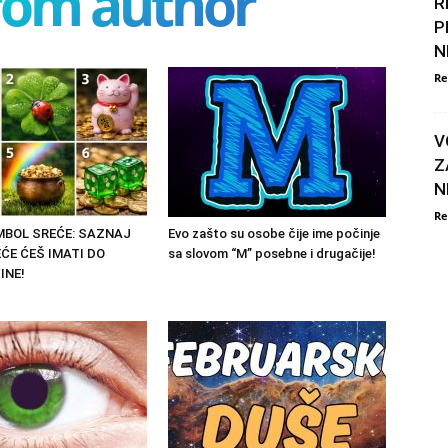
rom author
R
P
N
Re
V
Z
N
Re
IMBOL SREĆE: SAZNAJ
Evo zašto su osobe čije ime počinje
ĆE ĆEŠ IMATI DO
sa slovom “M” posebne i drugačije!
INE!