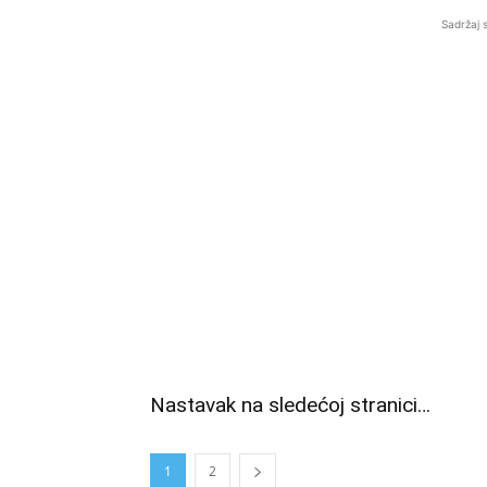
Sadržaj 
Nastavak na sledećoj stranici…
1
2