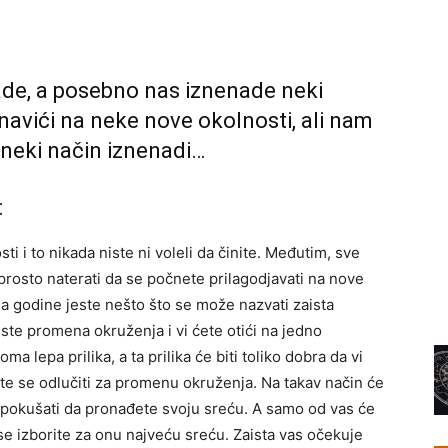
ade, a posebno nas iznenade neki
 navići na neke nove okolnosti, ali nam
 neki način iznenadi…
:
ti i to nikada niste ni voleli da činite. Međutim, sve
prosto naterati da se počnete prilagodjavati na nove
ja godine jeste nešto što se može nazvati zaista
te promena okruženja i vi ćete otići na jedno
 lepa prilika, a ta prilika će biti toliko dobra da vi
ete se odlučiti za promenu okruženja. Na takav način će
i pokušati da pronađete svoju sreću. A samo od vas će
 se izborite za onu najveću sreću. Zaista vas očekuje