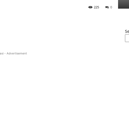
225
0
S
asi - Advertisement