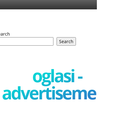
earch
Search
oglasi -
advertisement