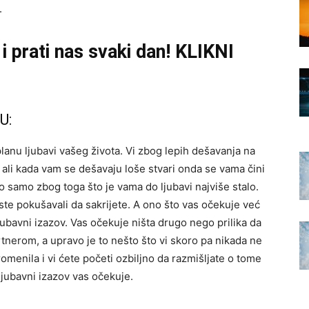
.
i prati nas svaki dan! KLIKNI
U:
nu ljubavi vašeg života. Vi zbog lepih dešavanja na
 ali kada vam se dešavaju loše stvari onda se vama čini
ko samo zbog toga što je vama do ljubavi najviše stalo.
niste pokušavali da sakrijete. A ono što vas očekuje već
ubavni izazov. Vas očekuje ništa drugo nego prilika da
nerom, a upravo je to nešto što vi skoro pa nikada ne
romenila i vi ćete početi ozbiljno da razmišljate o tome
 ljubavni izazov vas očekuje.