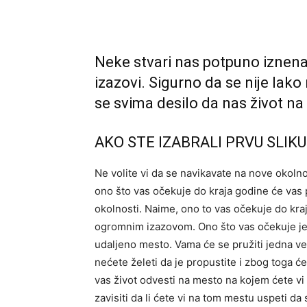
Neke stvari nas potpuno iznen
izazovi. Sigurno da se nije lako
se svima desilo da nas život na
AKO STE IZABRALI PRVU SLIKU
Ne volite vi da se navikavate na nove okolnos
ono što vas očekuje do kraja godine će vas 
okolnosti. Naime, ono to vas očekuje do kra
ogromnim izazovom. Ono što vas očekuje jes
udaljeno mesto. Vama će se pružiti jedna veoma
nećete želeti da je propustite i zbog toga ć
vas život odvesti na mesto na kojem ćete v
zavisiti da li ćete vi na tom mestu uspeti da